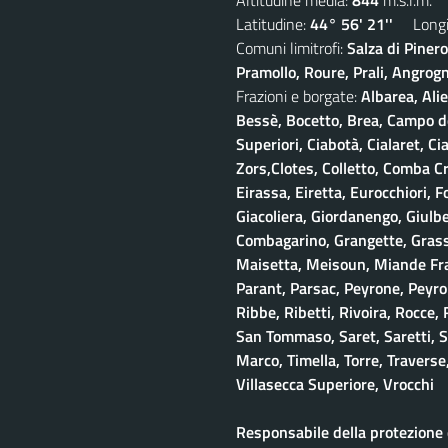
Latitudine:
44° 56' 21''
Longit
Comuni limitrofi:
Salza di Piner
Pramollo, Roure, Prali, Angrogna
Frazioni e borgate:
Albarea, Alie
Bessè, Bocetto, Brea, Campo del
Superiori, Ciabotà, Cialaret, Ci
Zors,Clotes, Colletto, Comba Cr
Eirassa, Eiretta, Eurocchiori, F
Giacoliera, Giordanengo, Giulb
Combagarino, Grangette, Grasso
Maisetta, Meisoun, Miande Frac
Parant, Parsac, Peyrone, Peyro
Ribbe, Ribetti, Rivoira, Rocce,
San Tommaso, Saret, Saretti, Sa
Marco, Timella, Torre, Traverse,
Villasecca Superiore, Vrocchi
Responsabile della protezione d