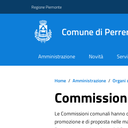
Regione Piemonte
Comune di Perre
Amministrazione
Novità
Servi
Home
/
Amministrazione
/
Organi 
Commission
Le Commissioni comunali hanno com
promozione e di proposta nelle ma