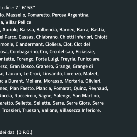
udine:
7° 6' 53''
olo, Massello, Pomaretto, Perosa Argentina,
, Villar Pellice
, Auriolo, Baissa, Balbencia, Barneo, Barra, Bastia,
 Parco, Cassas, Chiabrano, Chiotti Inferiori, Chiotti
amonie, Ciandermant, Cioliera, Clot, Clot del
osa, Combagarino, Cro, Cro del sap, Eiciassie,
ontette, Forengo, Forte Luigi, Freyria, Funicolare,
erso, Gran Bosco, Granero, Grange, Grange di
, Lauzun, Le Croci, Linsando, Lorenzo, Malzet,
ia Durant, Moliera, Morasso, Mortaria, Olivieri,
neo, Pian Faetto, Plancia, Pomarat, Quinz, Reynaud,
 Roccia, Rucceirolo, Sagne, Salengo, San Martino,
retto, Selletta, Sellette, Serre, Serre Giors, Serre
 Trossieri, Trussan, Vallone, Villasecca Inferiore,
ei dati (D.P.O.)