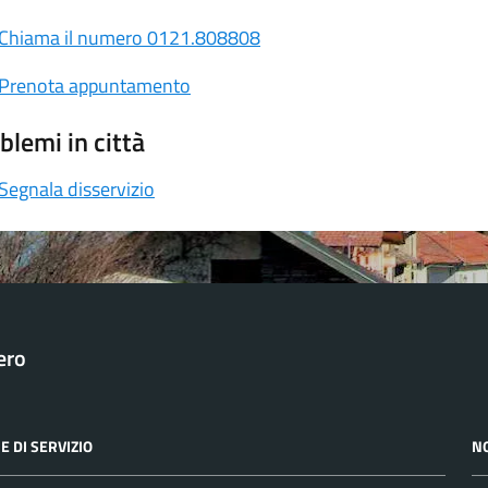
Chiama il numero 0121.808808
Prenota appuntamento
blemi in città
Segnala disservizio
ero
E DI SERVIZIO
N