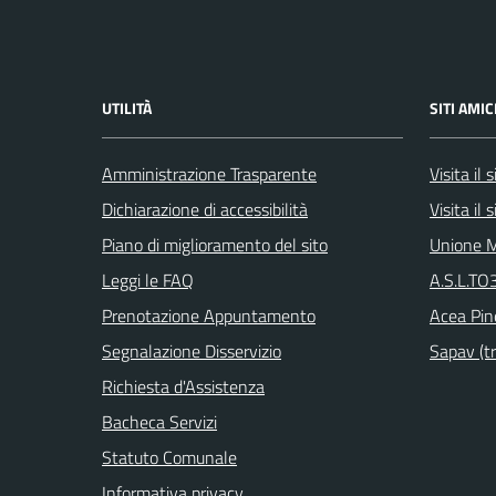
UTILITÀ
SITI AMIC
Amministrazione Trasparente
Visita il
Dichiarazione di accessibilità
Visita il
Piano di miglioramento del sito
Unione M
Leggi le FAQ
A.S.L.TO3
Prenotazione Appuntamento
Acea Pin
Segnalazione Disservizio
Sapav (tr
Richiesta d'Assistenza
Bacheca Servizi
Statuto Comunale
Informativa privacy