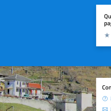
Qu
pa
Valut
Valu
Con