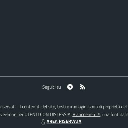
Telegram
RSS
Seguici su
tti riservati - I contenuti del sito, testi e immagini sono di proprietà
lla versione per UTENTI CON DISLESSIA,
Biancoenero ®
, una font itali
AREA RISERVATA