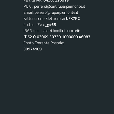
P.E.C.:
perrero@cert.ruparpiemonte.it
Email:
perrero@ruparpiemonte.it
Fatturazione Elettronica:
UFK7RC
Codice IPA:
c_g465
IBAN (per i vostri bonifici bancari):
IT 52 Q 03069 30730 1000000 46083
Conto Corrente Postale:
30974109