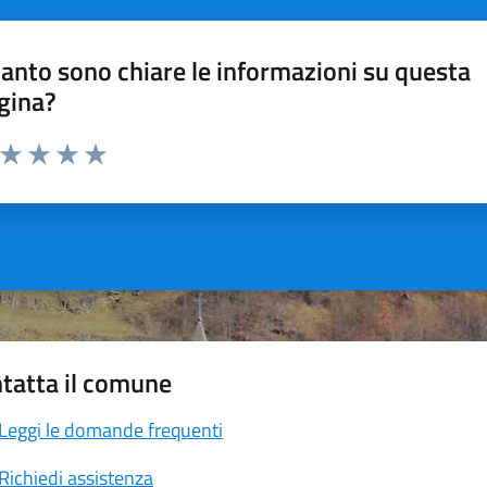
anto sono chiare le informazioni su questa
gina?
a da 1 a 5 stelle la pagina
ta 1 stelle su 5
Valuta 2 stelle su 5
Valuta 3 stelle su 5
Valuta 4 stelle su 5
Valuta 5 stelle su 5
tatta il comune
Leggi le domande frequenti
Richiedi assistenza