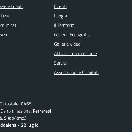
sse e tributi
Eventi
tizie
Luoghi
omunicati
Il Territorio
visi
Galleria Fotografica
Galleria Video
Attività economiche e
Servizi
Associazioni e Comitati
atastale:
G465
nominazione:
Perreresi
à:
9
(ab/kmq.)
dalena - 22 luglio