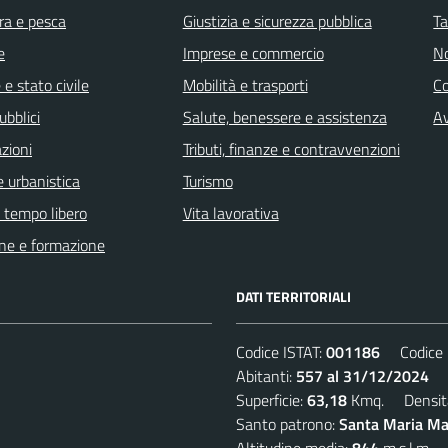
ra e pesca
Giustizia e sicurezza pubblica
Ta
e
Imprese e commercio
No
e stato civile
Mobilità e trasporti
C
ubblici
Salute, benessere e assistenza
Av
zioni
Tributi, finanze e contravvenzioni
 urbanistica
Turismo
e tempo libero
Vita lavorativa
ne e formazione
DATI TERRITORIALI
Codice ISTAT:
001186
Codice C
Abitanti:
557 al 31/12/2024
De
Superficie:
63,18
Kmq. Densit
Santo patrono:
Santa Maria Mad
Altitudine media:
844
m.s.l.m.