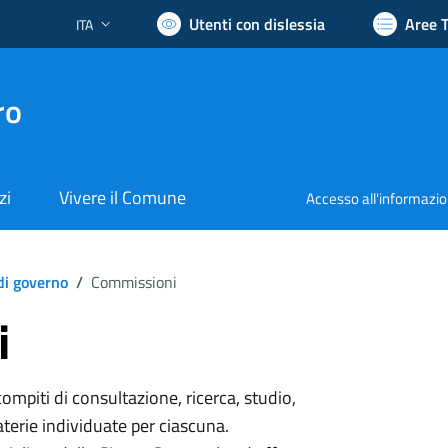
Utenti con dislessia
Aree 
ITA
Lingua attiva:
ro
zi
Vivere il Comune
Accesso all'informazi
di governo
/
Commissioni
i
piti di consultazione, ricerca, studio,
terie individuate per ciascuna.