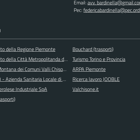
Email:
avv. bardinella@gmail.c
Pec:
federicabardinella@pec.ordi
I
 sito della Regione Piemonte
Bouchard (trasporti)
 sito della Città Metropolitanda di Torino
Turismo Torino e Provincia
ontana dei Comuni Valli Chisone e Germanasca
ARPA Piemonte
 - Azienda Sanitaria Locale di Collegno e Pinerolo
Ricerca lavoro JOOBLE
erolese Industriale SpA
Valchisone.it
asporti)