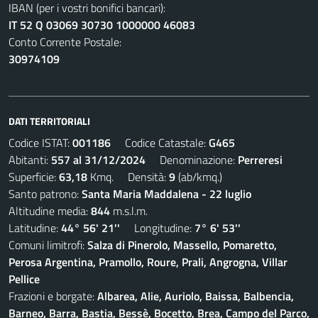
IBAN (per i vostri bonifici bancari):
IT 52 Q 03069 30730 1000000 46083
Conto Corrente Postale:
30974109
DATI TERRITORIALI
Codice ISTAT:
001186
Codice Catastale:
G465
Abitanti:
557 al 31/12/2024
Denominazione:
Perreresi
Superficie:
63,18
Kmq. Densità:
9
(ab/kmq.)
Santo patrono:
Santa Maria Maddalena - 22 luglio
Altitudine media:
844
m.s.l.m.
Latitudine:
44° 56' 21''
Longitudine:
7° 6' 53''
Comuni limitrofi:
Salza di Pinerolo, Massello, Pomaretto,
Perosa Argentina, Pramollo, Roure, Prali, Angrogna, Villar
Pellice
Frazioni e borgate:
Albarea, Alie, Auriolo, Baissa, Balbencia,
Barneo, Barra, Bastia, Bessè, Bocetto, Brea, Campo del Parco,