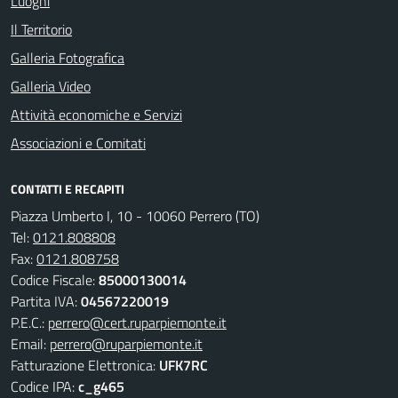
Luoghi
Il Territorio
Galleria Fotografica
Galleria Video
Attività economiche e Servizi
Associazioni e Comitati
CONTATTI E RECAPITI
Piazza Umberto I, 10 - 10060 Perrero (TO)
Tel:
0121.808808
Fax:
0121.808758
Codice Fiscale:
85000130014
Partita IVA:
04567220019
P.E.C.:
perrero@cert.ruparpiemonte.it
Email:
perrero@ruparpiemonte.it
Fatturazione Elettronica:
UFK7RC
Codice IPA:
c_g465