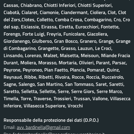
Cassas, Chiabrano, Chiotti Inferiori, Chiotti Superiori,
Ciabotà, Cialaret, Ciamonie, Ciandermant, Cioliera, Clot, Clot
del Zors,Clotes, Colletto, Comba Crosa, Combagarino, Cro, Cro
del sap, Eiciassie, Eirassa, Eiretta, Eurocchiori, Fontette,
Forengo, Forte Luigi, Freyria, Funicolare, Giacoliera,
Giordanengo, Giulberso, Gran Bosco, Granero, Grange, Grange
di Combagarino, Grangette, Grasso, Lauzun, Le Croci,
Linsando, Lorenzo, Malzet, Maisetta, Meisoun, Miande Fracia
Durant, Moliera, Morasso, Mortaria, Olivieri, Parant, Parsac,
Peyrone, Peyroneo, Pian Faetto, Plancia, Pomarat, Quinz,
Reynaud, Ribbe, Ribetti, Rivoira, Rocce, Roccia, Rucceirolo,
Sagne, Salengo, San Martino, San Tommaso, Saret, Saretti,
Saretto, Selletta, Sellette, Serre, Serre Giors, Serre Marco,
Timella, Torre, Traverse, Trossieri, Trussan, Vallone, Villasecca
Inferiore, Villasecca Superiore, Vrocchi
Responsabile della protezione dei dati (D.P.O.)
Email:
avv. bardinella@gmail.com