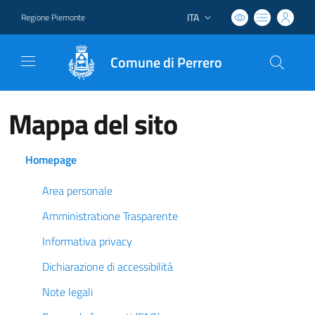
ITA
Regione Piemonte
Lingua attiva:
Comune di Perrero
Mappa del sito
Homepage
Area personale
Amministratione Trasparente
Informativa privacy
Dichiarazione di accessibilità
Note legali