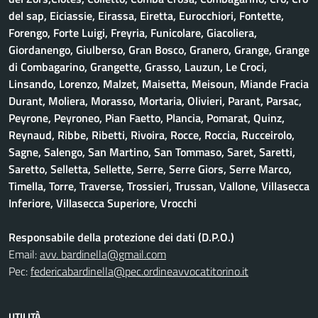
del sap, Eiciassie, Eirassa, Eiretta, Eurocchiori, Fontette,
Forengo, Forte Luigi, Freyria, Funicolare, Giacoliera,
Giordanengo, Giulberso, Gran Bosco, Granero, Grange, Grange
di Combagarino, Grangette, Grasso, Lauzun, Le Croci,
Linsando, Lorenzo, Malzet, Maisetta, Meisoun, Miande Fracia
Durant, Moliera, Morasso, Mortaria, Olivieri, Parant, Parsac,
Peyrone, Peyroneo, Pian Faetto, Plancia, Pomarat, Quinz,
Reynaud, Ribbe, Ribetti, Rivoira, Rocce, Roccia, Rucceirolo,
Sagne, Salengo, San Martino, San Tommaso, Saret, Saretti,
Saretto, Selletta, Sellette, Serre, Serre Giors, Serre Marco,
Timella, Torre, Traverse, Trossieri, Trussan, Vallone, Villasecca
Inferiore, Villasecca Superiore, Vrocchi
Responsabile della protezione dei dati (D.P.O.)
Email:
avv. bardinella@gmail.com
Pec:
federicabardinella@pec.ordineavvocatitorino.it
UTILITÀ