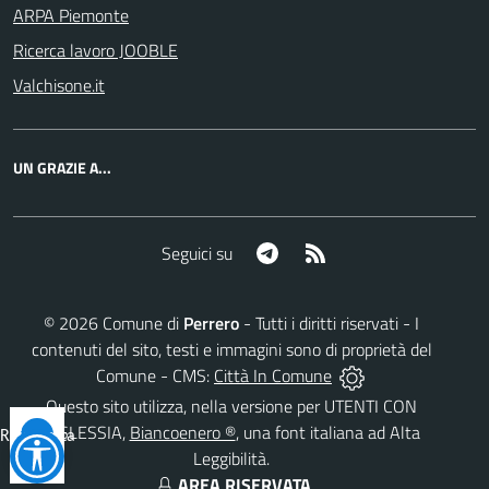
ARPA Piemonte
Ricerca lavoro JOOBLE
Valchisone.it
UN GRAZIE A...
Telegram
RSS
Seguici su
©
2026
Comune di
Perrero
- Tutti i diritti riservati - I
contenuti del sito, testi e immagini sono di proprietà del
Comune - CMS:
Città In Comune
Questo sito utilizza, nella versione per UTENTI CON
DISLESSIA,
Biancoenero ®
, una font italiana ad Alta
Reimposta
Leggibilità.
tutto
AREA RISERVATA