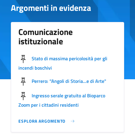
Argomenti in evidenza
Comunicazione
istituzionale
Stato di massima pericolosità per gli
incendi boschivi
Perrero: “Angoli di Storia...e di Arte"
Ingresso serale gratuito al Bioparco
Zoom per i cittadini residenti
ESPLORA ARGOMENTO