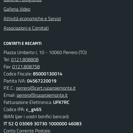
Galleria Video
Attività economiche e Servizi
Associazioni e Comitati
CONTATTI E RECAPITI
Piazza Umberto I, 10 - 10060 Perrero (TO)
Tel:
0121.808808
Fax:
0121.808758
Codice Fiscale:
85000130014
Partita IVA:
04567220019
P.E.C.:
perrero@cert.ruparpiemonte.it
Email:
perrero@ruparpiemonte.it
Fatturazione Elettronica:
UFK7RC
Codice IPA:
c_g465
IBAN (per i vostri bonifici bancari):
IT 52 Q 03069 30730 1000000 46083
Conto Corrente Postale: