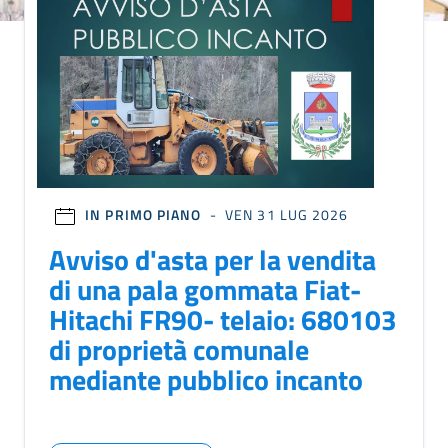
IN PRIMO PIANO
- VEN 31 LUG 2026
Avviso d'asta per la vendita
di una pala gommata Fiat-
Hitachi FR90- telaio: 680103
di proprietà comunale
mediante pubblico incanto