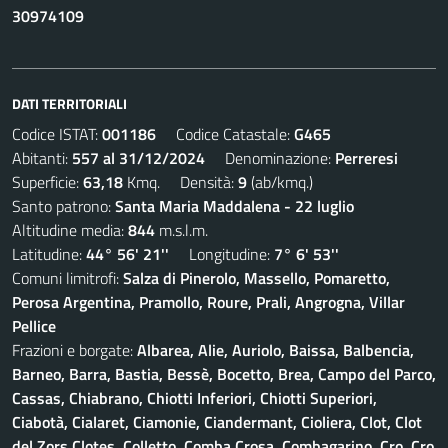
30974109
DATI TERRITORIALI
Codice ISTAT:
001186
Codice Catastale:
G465
Abitanti:
557 al 31/12/2024
Denominazione:
Perreresi
Superficie:
63,18
Kmq. Densità:
9
(ab/kmq.)
Santo patrono:
Santa Maria Maddalena - 22 luglio
Altitudine media:
844
m.s.l.m.
Latitudine:
44° 56' 21''
Longitudine:
7° 6' 53''
Comuni limitrofi:
Salza di Pinerolo, Massello, Pomaretto,
Perosa Argentina, Pramollo, Roure, Prali, Angrogna, Villar
Pellice
Frazioni e borgate:
Albarea, Alie, Auriolo, Baissa, Balbencia,
Barneo, Barra, Bastia, Bessè, Bocetto, Brea, Campo del Parco,
Cassas, Chiabrano, Chiotti Inferiori, Chiotti Superiori,
Ciabotà, Cialaret, Ciamonie, Ciandermant, Cioliera, Clot, Clot
del Zors,Clotes, Colletto, Comba Crosa, Combagarino, Cro, Cro