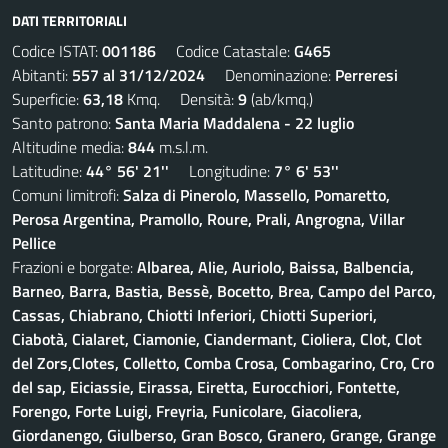
DATI TERRITORIALI
Codice ISTAT:
001186
Codice Catastale:
G465
Abitanti:
557 al 31/12/2024
Denominazione:
Perreresi
Superficie:
63,18
Kmq. Densità:
9
(ab/kmq.)
Santo patrono:
Santa Maria Maddalena - 22 luglio
Altitudine media:
844
m.s.l.m.
Latitudine:
44° 56' 21''
Longitudine:
7° 6' 53''
Comuni limitrofi:
Salza di Pinerolo, Massello, Pomaretto,
Perosa Argentina, Pramollo, Roure, Prali, Angrogna, Villar
Pellice
Frazioni e borgate:
Albarea, Alie, Auriolo, Baissa, Balbencia,
Barneo, Barra, Bastia, Bessè, Bocetto, Brea, Campo del Parco,
Cassas, Chiabrano, Chiotti Inferiori, Chiotti Superiori,
Ciabotà, Cialaret, Ciamonie, Ciandermant, Cioliera, Clot, Clot
del Zors,Clotes, Colletto, Comba Crosa, Combagarino, Cro, Cro
del sap, Eiciassie, Eirassa, Eiretta, Eurocchiori, Fontette,
Forengo, Forte Luigi, Freyria, Funicolare, Giacoliera,
Giordanengo, Giulberso, Gran Bosco, Granero, Grange, Grange