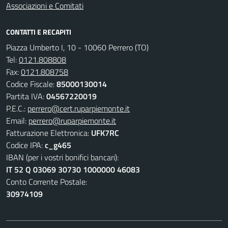
Associazioni e Comitati
CONTATTI E RECAPITI
Piazza Umberto I, 10 - 10060 Perrero (TO)
Tel:
0121.808808
Fax:
0121.808758
Codice Fiscale:
85000130014
Partita IVA:
04567220019
P.E.C.:
perrero@cert.ruparpiemonte.it
Email:
perrero@ruparpiemonte.it
Fatturazione Elettronica:
UFK7RC
Codice IPA:
c_g465
IBAN (per i vostri bonifici bancari):
IT 52 Q 03069 30730 1000000 46083
Conto Corrente Postale:
30974109