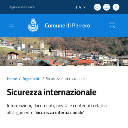
ITA
Regione Piemonte
Lingua attiva:
Comune di Perrero
Home
/
Argomenti
/
Sicurezza internazionale
Sicurezza internazionale
Dettagli argomento
Informazioni, documenti, novità e contenuti relativi
all'argomento '
Sicurezza internazionale
'