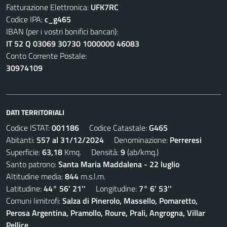
Fatturazione Elettronica:
UFK7RC
Codice IPA:
c_g465
IBAN (per i vostri bonifici bancari):
IT 52 Q 03069 30730 1000000 46083
Conto Corrente Postale:
30974109
DATI TERRITORIALI
Codice ISTAT:
001186
Codice Catastale:
G465
Abitanti:
557 al 31/12/2024
Denominazione:
Perreresi
Superficie:
63,18
Kmq. Densità:
9
(ab/kmq.)
Santo patrono:
Santa Maria Maddalena - 22 luglio
Altitudine media:
844
m.s.l.m.
Latitudine:
44° 56' 21''
Longitudine:
7° 6' 53''
Comuni limitrofi:
Salza di Pinerolo, Massello, Pomaretto,
Perosa Argentina, Pramollo, Roure, Prali, Angrogna, Villar
Pellice