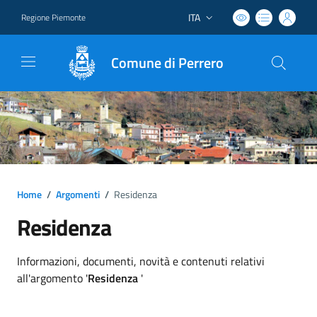
ITA
Regione Piemonte
Lingua attiva:
Comune di Perrero
Home
/
Argomenti
/
Residenza
Residenza
Dettagli argomento
Informazioni, documenti, novità e contenuti relativi
all'argomento '
Residenza
'