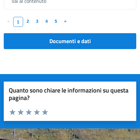
Vai al contenuto
«
2
3
4
5
»
1
Documenti e dati
Quanto sono chiare le informazioni su questa
pagina?
Valuta da 1 a 5 stelle la pagina
Valuta 1 stelle su 5
Valuta 2 stelle su 5
Valuta 3 stelle su 5
Valuta 4 stelle su 5
Valuta 5 stelle su 5