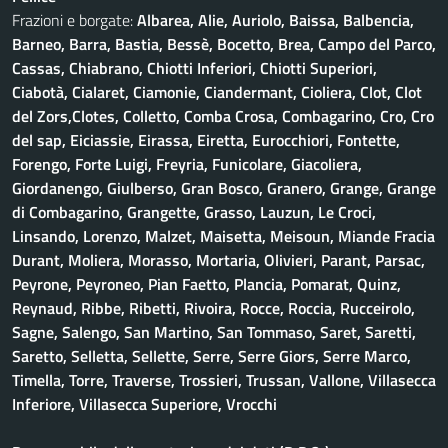
Frazioni e borgate:
Albarea, Alie, Auriolo, Baissa, Balbencia,
Barneo, Barra, Bastia, Bessè, Bocetto, Brea, Campo del Parco,
Cassas, Chiabrano, Chiotti Inferiori, Chiotti Superiori,
Ciabotà, Cialaret, Ciamonie, Ciandermant, Cioliera, Clot, Clot
del Zors,Clotes, Colletto, Comba Crosa, Combagarino, Cro, Cro
del sap, Eiciassie, Eirassa, Eiretta, Eurocchiori, Fontette,
Forengo, Forte Luigi, Freyria, Funicolare, Giacoliera,
Giordanengo, Giulberso, Gran Bosco, Granero, Grange, Grange
di Combagarino, Grangette, Grasso, Lauzun, Le Croci,
Linsando, Lorenzo, Malzet, Maisetta, Meisoun, Miande Fracia
Durant, Moliera, Morasso, Mortaria, Olivieri, Parant, Parsac,
Peyrone, Peyroneo, Pian Faetto, Plancia, Pomarat, Quinz,
Reynaud, Ribbe, Ribetti, Rivoira, Rocce, Roccia, Rucceirolo,
Sagne, Salengo, San Martino, San Tommaso, Saret, Saretti,
Saretto, Selletta, Sellette, Serre, Serre Giors, Serre Marco,
Timella, Torre, Traverse, Trossieri, Trussan, Vallone, Villasecca
Inferiore, Villasecca Superiore, Vrocchi