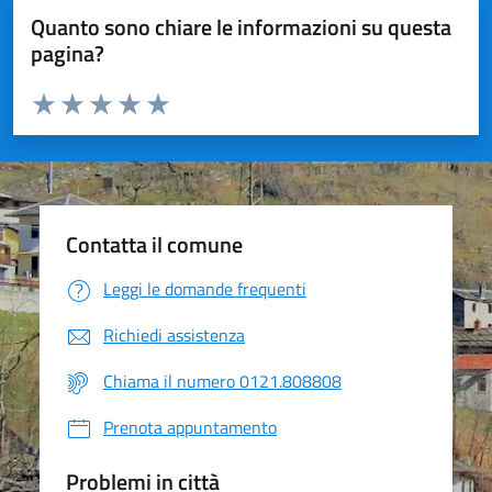
Quanto sono chiare le informazioni su questa
pagina?
Valuta da 1 a 5 stelle la pagina
Valuta 1 stelle su 5
Valuta 2 stelle su 5
Valuta 3 stelle su 5
Valuta 4 stelle su 5
Valuta 5 stelle su 5
Contatta il comune
Leggi le domande frequenti
Richiedi assistenza
Chiama il numero 0121.808808
Prenota appuntamento
Problemi in città