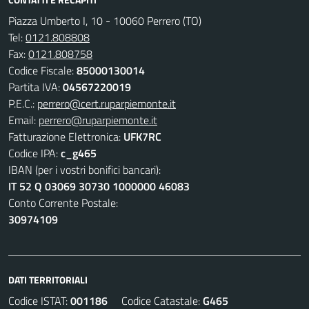
Piazza Umberto I, 10 - 10060 Perrero (TO)
Tel:
0121.808808
Fax:
0121.808758
Codice Fiscale:
85000130014
Partita IVA:
04567220019
P.E.C.:
perrero@cert.ruparpiemonte.it
Email:
perrero@ruparpiemonte.it
Fatturazione Elettronica:
UFK7RC
Codice IPA:
c_g465
IBAN (per i vostri bonifici bancari):
IT 52 Q 03069 30730 1000000 46083
Conto Corrente Postale:
30974109
DATI TERRITORIALI
Codice ISTAT:
001186
Codice Catastale:
G465