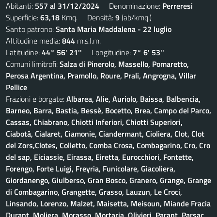
Abitanti:
557 al 31/12/2024
Denominazione:
Perreresi
Superficie:
63,18
Kmq. Densità:
9
(ab/kmq.)
Santo patrono:
Santa Maria Maddalena - 22 luglio
Altitudine media:
844
m.s.l.m.
Latitudine:
44° 56' 21''
Longitudine:
7° 6' 53''
Comuni limitrofi:
Salza di Pinerolo, Massello, Pomaretto,
Perosa Argentina, Pramollo, Roure, Prali, Angrogna, Villar
Pellice
Frazioni e borgate:
Albarea, Alie, Auriolo, Baissa, Balbencia,
Barneo, Barra, Bastia, Bessè, Bocetto, Brea, Campo del Parco,
Cassas, Chiabrano, Chiotti Inferiori, Chiotti Superiori,
Ciabotà, Cialaret, Ciamonie, Ciandermant, Cioliera, Clot, Clot
del Zors,Clotes, Colletto, Comba Crosa, Combagarino, Cro, Cro
del sap, Eiciassie, Eirassa, Eiretta, Eurocchiori, Fontette,
Forengo, Forte Luigi, Freyria, Funicolare, Giacoliera,
Giordanengo, Giulberso, Gran Bosco, Granero, Grange, Grange
di Combagarino, Grangette, Grasso, Lauzun, Le Croci,
Linsando, Lorenzo, Malzet, Maisetta, Meisoun, Miande Fracia
Durant, Moliera, Morasso, Mortaria, Olivieri, Parant, Parsac,