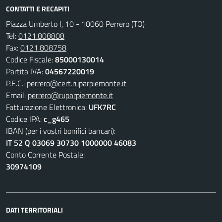
CONTATTI E RECAPITI
Piazza Umberto I, 10 - 10060 Perrero (TO)
Tel:
0121.808808
Fax:
0121.808758
Codice Fiscale:
85000130014
Partita IVA:
04567220019
P.E.C.:
perrero@cert.ruparpiemonte.it
Email:
perrero@ruparpiemonte.it
Fatturazione Elettronica:
UFK7RC
Codice IPA:
c_g465
IBAN (per i vostri bonifici bancari):
IT 52 Q 03069 30730 1000000 46083
Conto Corrente Postale:
30974109
DATI TERRITORIALI