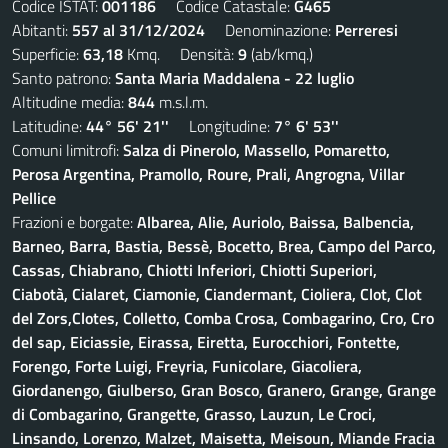
Codice ISTAT:
001186
Codice Catastale:
G465
Abitanti:
557 al 31/12/2024
Denominazione:
Perreresi
Superficie:
63,18
Kmq. Densità:
9
(ab/kmq.)
Santo patrono:
Santa Maria Maddalena - 22 luglio
Altitudine media:
844
m.s.l.m.
Latitudine:
44° 56' 21''
Longitudine:
7° 6' 53''
Comuni limitrofi:
Salza di Pinerolo, Massello, Pomaretto,
Perosa Argentina, Pramollo, Roure, Prali, Angrogna, Villar
Pellice
Frazioni e borgate:
Albarea, Alie, Auriolo, Baissa, Balbencia,
Barneo, Barra, Bastia, Bessè, Bocetto, Brea, Campo del Parco,
Cassas, Chiabrano, Chiotti Inferiori, Chiotti Superiori,
Ciabotà, Cialaret, Ciamonie, Ciandermant, Cioliera, Clot, Clot
del Zors,Clotes, Colletto, Comba Crosa, Combagarino, Cro, Cro
del sap, Eiciassie, Eirassa, Eiretta, Eurocchiori, Fontette,
Forengo, Forte Luigi, Freyria, Funicolare, Giacoliera,
Giordanengo, Giulberso, Gran Bosco, Granero, Grange, Grange
di Combagarino, Grangette, Grasso, Lauzun, Le Croci,
Linsando, Lorenzo, Malzet, Maisetta, Meisoun, Miande Fracia