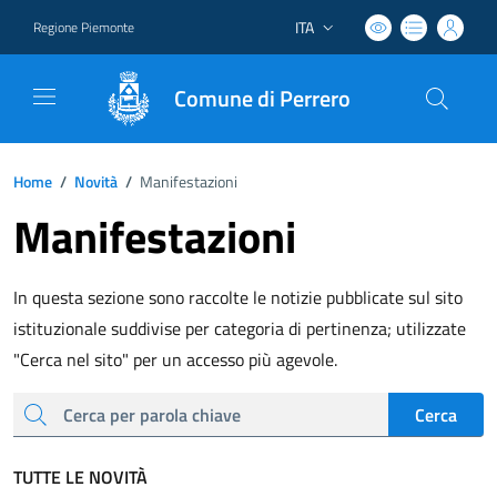
ITA
Regione Piemonte
Lingua attiva:
Comune di Perrero
Home
/
Novità
/
Manifestazioni
Manifestazioni
In questa sezione sono raccolte le notizie pubblicate sul sito
istituzionale suddivise per categoria di pertinenza; utilizzate
"Cerca nel sito" per un accesso più agevole.
cerca
Cerca
TUTTE LE NOVITÀ