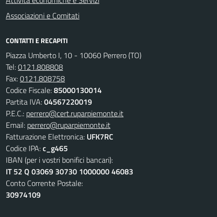
Attività economiche e Servizi
Associazioni e Comitati
CONTATTI E RECAPITI
Piazza Umberto I, 10 - 10060 Perrero (TO)
Tel:
0121.808808
Fax:
0121.808758
Codice Fiscale:
85000130014
Partita IVA:
04567220019
P.E.C.:
perrero@cert.ruparpiemonte.it
Email:
perrero@ruparpiemonte.it
Fatturazione Elettronica:
UFK7RC
Codice IPA:
c_g465
IBAN (per i vostri bonifici bancari):
IT 52 Q 03069 30730 1000000 46083
Conto Corrente Postale:
30974109