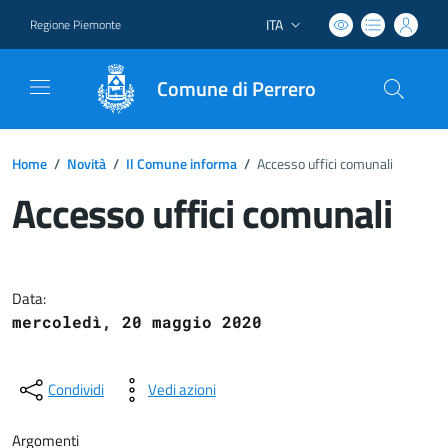
ITA
Regione Piemonte
Lingua attiva:
Comune di Perrero
Home
/
Novità
/
Il Comune informa
/
Accesso uffici comunali
Accesso uffici comunali
Dettagli del documento
Data:
mercoledì, 20 maggio 2020
Condividi
Vedi azioni
Argomenti