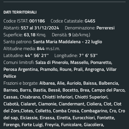
DATI TERRITORIALI
Codice ISTAT:
001186
Codice Catastale:
G465
Abitanti:
557 al 31/12/2024
Denominazione:
Perreresi
Superficie:
63,18
Kmq. Densità:
9
(ab/kmq.)
Santo patrono:
Santa Maria Maddalena - 22 luglio
Altitudine media:
844
m.s.l.m.
Latitudine:
44° 56' 21''
Longitudine:
7° 6' 53''
Comuni limitrofi:
Salza di Pinerolo, Massello, Pomaretto,
Perosa Argentina, Pramollo, Roure, Prali, Angrogna, Villar
Pellice
Frazioni e borgate:
Albarea, Alie, Auriolo, Baissa, Balbencia,
Barneo, Barra, Bastia, Bessè, Bocetto, Brea, Campo del Parco,
Cassas, Chiabrano, Chiotti Inferiori, Chiotti Superiori,
Ciabotà, Cialaret, Ciamonie, Ciandermant, Cioliera, Clot, Clot
del Zors,Clotes, Colletto, Comba Crosa, Combagarino, Cro, Cro
del sap, Eiciassie, Eirassa, Eiretta, Eurocchiori, Fontette,
Forengo, Forte Luigi, Freyria, Funicolare, Giacoliera,