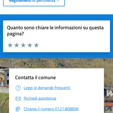
Regolamenti
di pertinenza
Quanto sono chiare le informazioni su questa
pagina?
Valuta da 1 a 5 stelle la pagina
Valuta 1 stelle su 5
Valuta 2 stelle su 5
Valuta 3 stelle su 5
Valuta 4 stelle su 5
Valuta 5 stelle su 5
Contatta il comune
Leggi le domande frequenti
Richiedi assistenza
Chiama il numero 0121.808808