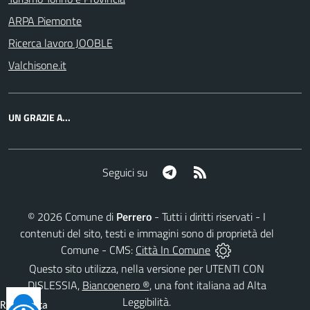
ARPA Piemonte
Ricerca lavoro JOOBLE
Valchisone.it
UN GRAZIE A...
Telegram
RSS
Seguici su
©
2026
Comune di
Perrero
- Tutti i diritti riservati - I
contenuti del sito, testi e immagini sono di proprietà del
Comune - CMS:
Città In Comune
Questo sito utilizza, nella versione per UTENTI CON
DISLESSIA,
Biancoenero ®
, una font italiana ad Alta
Leggibilità.
Reimposta