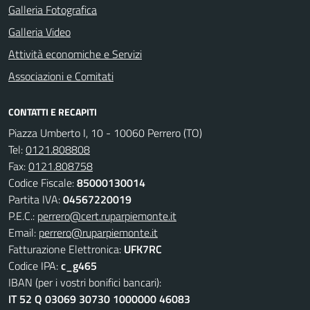
Galleria Fotografica
Galleria Video
Attività economiche e Servizi
Associazioni e Comitati
CONTATTI E RECAPITI
Piazza Umberto I, 10 - 10060 Perrero (TO)
Tel:
0121.808808
Fax:
0121.808758
Codice Fiscale:
85000130014
Partita IVA:
04567220019
P.E.C.:
perrero@cert.ruparpiemonte.it
Email:
perrero@ruparpiemonte.it
Fatturazione Elettronica:
UFK7RC
Codice IPA:
c_g465
IBAN (per i vostri bonifici bancari):
IT 52 Q 03069 30730 1000000 46083