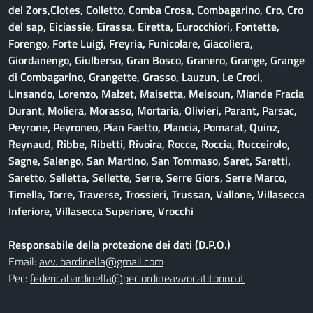
del Zors,Clotes, Colletto, Comba Crosa, Combagarino, Cro, Cro
del sap, Eiciassie, Eirassa, Eiretta, Eurocchiori, Fontette,
Forengo, Forte Luigi, Freyria, Funicolare, Giacoliera,
Giordanengo, Giulberso, Gran Bosco, Granero, Grange, Grange
di Combagarino, Grangette, Grasso, Lauzun, Le Croci,
Linsando, Lorenzo, Malzet, Maisetta, Meisoun, Miande Fracia
Durant, Moliera, Morasso, Mortaria, Olivieri, Parant, Parsac,
Peyrone, Peyroneo, Pian Faetto, Plancia, Pomarat, Quinz,
Reynaud, Ribbe, Ribetti, Rivoira, Rocce, Roccia, Rucceirolo,
Sagne, Salengo, San Martino, San Tommaso, Saret, Saretti,
Saretto, Selletta, Sellette, Serre, Serre Giors, Serre Marco,
Timella, Torre, Traverse, Trossieri, Trussan, Vallone, Villasecca
Inferiore, Villasecca Superiore, Vrocchi
Responsabile della protezione dei dati (D.P.O.)
Email:
avv. bardinella@gmail.com
Pec:
federicabardinella@pec.ordineavvocatitorino.it