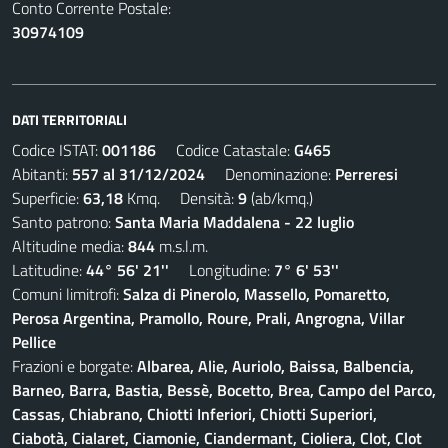
Conto Corrente Postale:
30974109
DATI TERRITORIALI
Codice ISTAT:
001186
Codice Catastale:
G465
Abitanti:
557 al 31/12/2024
Denominazione:
Perreresi
Superficie:
63,18
Kmq. Densità:
9
(ab/kmq.)
Santo patrono:
Santa Maria Maddalena - 22 luglio
Altitudine media:
844
m.s.l.m.
Latitudine:
44° 56' 21''
Longitudine:
7° 6' 53''
Comuni limitrofi:
Salza di Pinerolo, Massello, Pomaretto,
Perosa Argentina, Pramollo, Roure, Prali, Angrogna, Villar
Pellice
Frazioni e borgate:
Albarea, Alie, Auriolo, Baissa, Balbencia,
Barneo, Barra, Bastia, Bessè, Bocetto, Brea, Campo del Parco,
Cassas, Chiabrano, Chiotti Inferiori, Chiotti Superiori,
Ciabotà, Cialaret, Ciamonie, Ciandermant, Cioliera, Clot, Clot