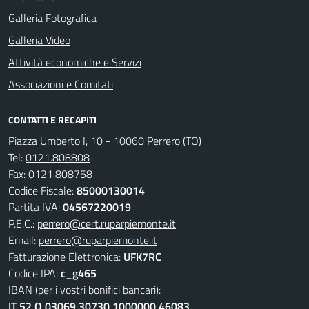
Galleria Fotografica
Galleria Video
Attività economiche e Servizi
Associazioni e Comitati
CONTATTI E RECAPITI
Piazza Umberto I, 10 - 10060 Perrero (TO)
Tel:
0121.808808
Fax:
0121.808758
Codice Fiscale:
85000130014
Partita IVA:
04567220019
P.E.C.:
perrero@cert.ruparpiemonte.it
Email:
perrero@ruparpiemonte.it
Fatturazione Elettronica:
UFK7RC
Codice IPA:
c_g465
IBAN (per i vostri bonifici bancari):
IT 52 Q 03069 30730 1000000 46083