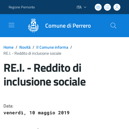
ITA
Regione Piemonte
Lingua attiva:
Comune di Perrero
Home
/
Novità
/
Il Comune informa
/
RE.I. - Reddito di inclusione sociale
RE.I. - Reddito di
inclusione sociale
Dettagli del documento
Data:
venerdì, 10 maggio 2019