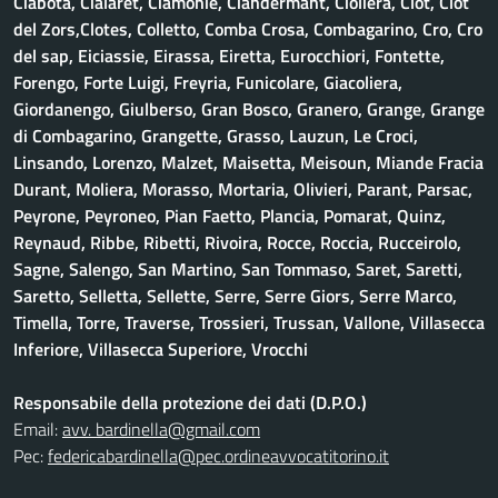
Ciabotà, Cialaret, Ciamonie, Ciandermant, Cioliera, Clot, Clot
del Zors,Clotes, Colletto, Comba Crosa, Combagarino, Cro, Cro
del sap, Eiciassie, Eirassa, Eiretta, Eurocchiori, Fontette,
Forengo, Forte Luigi, Freyria, Funicolare, Giacoliera,
Giordanengo, Giulberso, Gran Bosco, Granero, Grange, Grange
di Combagarino, Grangette, Grasso, Lauzun, Le Croci,
Linsando, Lorenzo, Malzet, Maisetta, Meisoun, Miande Fracia
Durant, Moliera, Morasso, Mortaria, Olivieri, Parant, Parsac,
Peyrone, Peyroneo, Pian Faetto, Plancia, Pomarat, Quinz,
Reynaud, Ribbe, Ribetti, Rivoira, Rocce, Roccia, Rucceirolo,
Sagne, Salengo, San Martino, San Tommaso, Saret, Saretti,
Saretto, Selletta, Sellette, Serre, Serre Giors, Serre Marco,
Timella, Torre, Traverse, Trossieri, Trussan, Vallone, Villasecca
Inferiore, Villasecca Superiore, Vrocchi
Responsabile della protezione dei dati (D.P.O.)
Email:
avv. bardinella@gmail.com
Pec:
federicabardinella@pec.ordineavvocatitorino.it