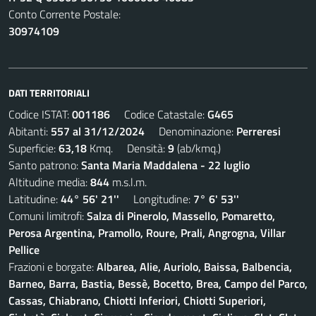
Conto Corrente Postale:
30974109
DATI TERRITORIALI
Codice ISTAT:
001186
Codice Catastale:
G465
Abitanti:
557 al 31/12/2024
Denominazione:
Perreresi
Superficie:
63,18
Kmq. Densità:
9
(ab/kmq.)
Santo patrono:
Santa Maria Maddalena - 22 luglio
Altitudine media:
844
m.s.l.m.
Latitudine:
44° 56' 21''
Longitudine:
7° 6' 53''
Comuni limitrofi:
Salza di Pinerolo, Massello, Pomaretto,
Perosa Argentina, Pramollo, Roure, Prali, Angrogna, Villar
Pellice
Frazioni e borgate:
Albarea, Alie, Auriolo, Baissa, Balbencia,
Barneo, Barra, Bastia, Bessè, Bocetto, Brea, Campo del Parco,
Cassas, Chiabrano, Chiotti Inferiori, Chiotti Superiori,