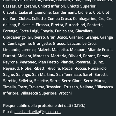
Cassas, Chiabrano, Chiotti Inferiori, Chiotti Superiori,
Ciabotà, Cialaret, Ciamonie, Ciandermant, Cioliera, Clot, Clot
del Zors,Clotes, Colletto, Comba Crosa, Combagarino, Cro, Cro
del sap, Eiciassie, Eirassa, Eiretta, Eurocchiori, Fontette,
Forengo, Forte Luigi, Freyria, Funicolare, Giacoliera,
Giordanengo, Giulberso, Gran Bosco, Granero, Grange, Grange
di Combagarino, Grangette, Grasso, Lauzun, Le Croci,
Linsando, Lorenzo, Malzet, Maisetta, Meisoun, Miande Fracia
Durant, Moliera, Morasso, Mortaria, Olivieri, Parant, Parsac,
Peyrone, Peyroneo, Pian Faetto, Plancia, Pomarat, Quinz,
Reynaud, Ribbe, Ribetti, Rivoira, Rocce, Roccia, Rucceirolo,
Sagne, Salengo, San Martino, San Tommaso, Saret, Saretti,
Saretto, Selletta, Sellette, Serre, Serre Giors, Serre Marco,
Timella, Torre, Traverse, Trossieri, Trussan, Vallone, Villasecca
Inferiore, Villasecca Superiore, Vrocchi
Responsabile della protezione dei dati (D.P.O.)
Email:
avv. bardinella@gmail.com