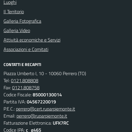
Luoghi
Il Territorio
Galleria Fotografica
Galleria Video
Attività economiche e Servizi
Associazioni e Comitati
CONTATTI E RECAPITI
Piazza Umberto I, 10 - 10060 Perrero (TO)
Tel:
0121.808808
Fax:
0121.808758
Codice Fiscale:
85000130014
Partita IVA:
04567220019
P.E.C.:
perrero@cert.ruparpiemonte.it
Email:
perrero@ruparpiemonte.it
Fatturazione Elettronica:
UFK7RC
Codice IPA:
c_g465