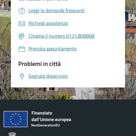
Leggi le domande frequenti
Richiedi assistenza
Chiama il numero 0121.808808
Prenota appuntamento
Problemi in città
Segnala disservizio