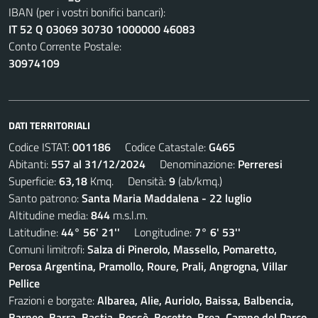
IBAN (per i vostri bonifici bancari):
IT 52 Q 03069 30730 1000000 46083
Conto Corrente Postale:
30974109
DATI TERRITORIALI
Codice ISTAT:
001186
Codice Catastale:
G465
Abitanti:
557 al 31/12/2024
Denominazione:
Perreresi
Superficie:
63,18
Kmq. Densità:
9
(ab/kmq.)
Santo patrono:
Santa Maria Maddalena - 22 luglio
Altitudine media:
844
m.s.l.m.
Latitudine:
44° 56' 21''
Longitudine:
7° 6' 53''
Comuni limitrofi:
Salza di Pinerolo, Massello, Pomaretto,
Perosa Argentina, Pramollo, Roure, Prali, Angrogna, Villar
Pellice
Frazioni e borgate:
Albarea, Alie, Auriolo, Baissa, Balbencia,
Barneo, Barra, Bastia, Bessè, Bocetto, Brea, Campo del Parco,