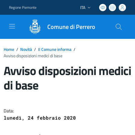
ITA
Regione Piemonte
Lingua attiva:
Comune di Perrero
Home
/
Novità
/
Il Comune informa
/
Avviso disposizioni medici di base
Avviso disposizioni medici
di base
Dettagli del documento
Data:
lunedì, 24 febbraio 2020