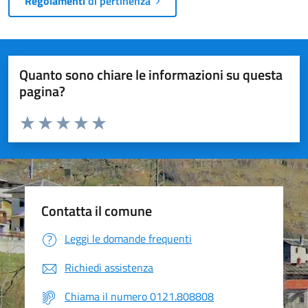
Regolamenti
di pertinenza
Quanto sono chiare le informazioni su questa
pagina?
Valuta da 1 a 5 stelle la pagina
Valuta 1 stelle su 5
Valuta 2 stelle su 5
Valuta 3 stelle su 5
Valuta 4 stelle su 5
Valuta 5 stelle su 5
Contatta il comune
Leggi le domande frequenti
Richiedi assistenza
Chiama il numero 0121.808808