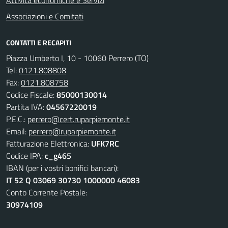
Attività economiche e Servizi
Associazioni e Comitati
CONTATTI E RECAPITI
Piazza Umberto I, 10 - 10060 Perrero (TO)
Tel:
0121.808808
Fax:
0121.808758
Codice Fiscale:
85000130014
Partita IVA:
04567220019
P.E.C.:
perrero@cert.ruparpiemonte.it
Email:
perrero@ruparpiemonte.it
Fatturazione Elettronica:
UFK7RC
Codice IPA:
c_g465
IBAN (per i vostri bonifici bancari):
IT 52 Q 03069 30730 1000000 46083
Conto Corrente Postale:
30974109