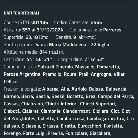
DATI TERRITORIALI
Codice ISTAT:
001186
Codice Catastale:
G465
Abitanti:
557 al 31/12/2024
Denominazione:
Perreresi
Superficie:
63,18
Kmq. Densità:
9
(ab/kmq.)
Santo patrono:
Santa Maria Maddalena - 22 luglio
Altitudine media:
844
m.s.l.m.
Latitudine:
44° 56' 21''
Longitudine:
7° 6' 53''
Comuni limitrofi:
Salza di Pinerolo, Massello, Pomaretto,
Perosa Argentina, Pramollo, Roure, Prali, Angrogna, Villar
Pellice
Frazioni e borgate:
Albarea, Alie, Auriolo, Baissa, Balbencia,
Barneo, Barra, Bastia, Bessè, Bocetto, Brea, Campo del Parco,
Cassas, Chiabrano, Chiotti Inferiori, Chiotti Superiori,
Ciabotà, Cialaret, Ciamonie, Ciandermant, Cioliera, Clot, Clot
del Zors,Clotes, Colletto, Comba Crosa, Combagarino, Cro, Cro
del sap, Eiciassie, Eirassa, Eiretta, Eurocchiori, Fontette,
Forengo, Forte Luigi, Freyria, Funicolare, Giacoliera,