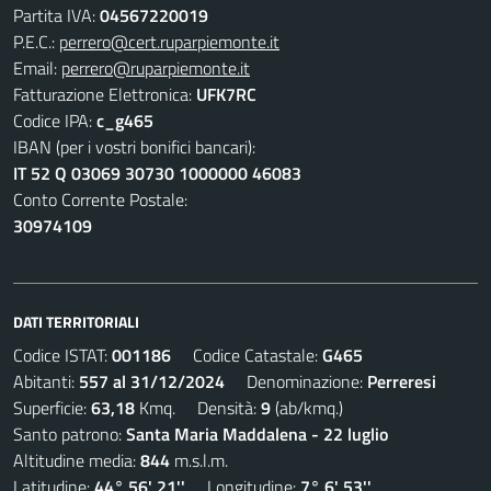
Partita IVA:
04567220019
P.E.C.:
perrero@cert.ruparpiemonte.it
Email:
perrero@ruparpiemonte.it
Fatturazione Elettronica:
UFK7RC
Codice IPA:
c_g465
IBAN (per i vostri bonifici bancari):
IT 52 Q 03069 30730 1000000 46083
Conto Corrente Postale:
30974109
DATI TERRITORIALI
Codice ISTAT:
001186
Codice Catastale:
G465
Abitanti:
557 al 31/12/2024
Denominazione:
Perreresi
Superficie:
63,18
Kmq. Densità:
9
(ab/kmq.)
Santo patrono:
Santa Maria Maddalena - 22 luglio
Altitudine media:
844
m.s.l.m.
Latitudine:
44° 56' 21''
Longitudine:
7° 6' 53''