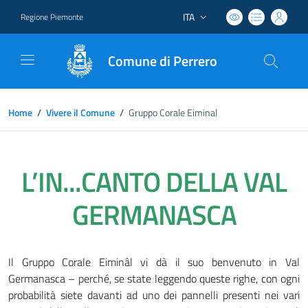
ITA
Regione Piemonte
Lingua attiva:
Comune di Perrero
Home
/
Vivere il Comune
/
Gruppo Corale Eiminal
L’IN...CANTO DELLA VAL
GERMANASCA
Il Gruppo Corale Eiminâl vi dà il suo benvenuto in Val
Germanasca – perché, se state leggendo queste righe, con ogni
probabilità siete davanti ad uno dei pannelli presenti nei vari