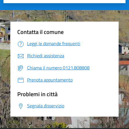
Valuta 1 stelle su 5
Valuta 2 stelle su 5
Valuta 3 stelle su 5
Valuta 4 stelle su 5
Valuta 5 stelle su 5
Contatta il comune
Leggi le domande frequenti
Richiedi assistenza
Chiama il numero 0121.808808
Prenota appuntamento
Problemi in città
Segnala disservizio