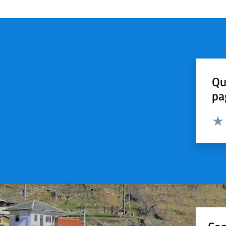
Qu
pa
Valut
Valu