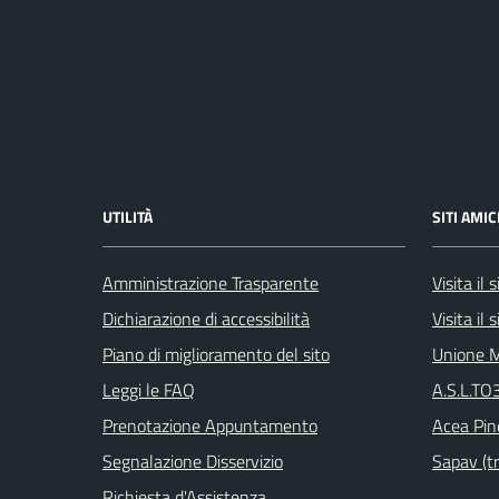
UTILITÀ
SITI AMIC
Amministrazione Trasparente
Visita il
Dichiarazione di accessibilità
Visita il
Piano di miglioramento del sito
Unione M
Leggi le FAQ
A.S.L.TO3
Prenotazione Appuntamento
Acea Pin
Segnalazione Disservizio
Sapav (tr
Richiesta d'Assistenza