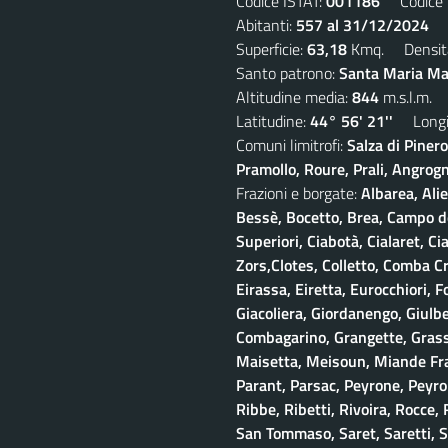
Codice ISTAT:
001186
Codice C
Abitanti:
557 al 31/12/2024
De
Superficie:
63,18
Kmq. Densit
Santo patrono:
Santa Maria Mad
Altitudine media:
844
m.s.l.m.
Latitudine:
44° 56' 21''
Longit
Comuni limitrofi:
Salza di Piner
Pramollo, Roure, Prali, Angrogna
Frazioni e borgate:
Albarea, Alie
Bessè, Bocetto, Brea, Campo del
Superiori, Ciabotà, Cialaret, Ci
Zors,Clotes, Colletto, Comba Cr
Eirassa, Eiretta, Eurocchiori, F
Giacoliera, Giordanengo, Giulb
Combagarino, Grangette, Grasso
Maisetta, Meisoun, Miande Frac
Parant, Parsac, Peyrone, Peyro
Ribbe, Ribetti, Rivoira, Rocce,
San Tommaso, Saret, Saretti, Sa