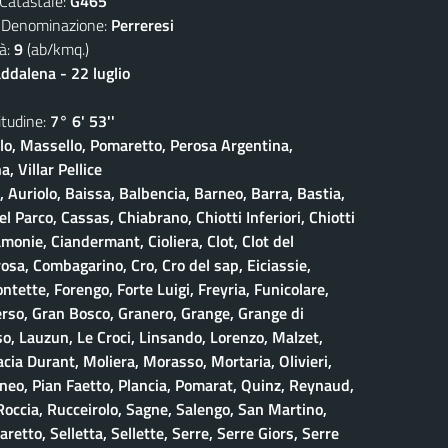
atastale:
G465
nominazione:
Perreresi
à:
9
(ab/kmq.)
dalena - 22 luglio
udine:
7° 6' 53''
olo, Massello, Pomaretto, Perosa Argentina,
, Villar Pellice
, Auriolo, Baissa, Balbencia, Barneo, Barra, Bastia,
 Parco, Cassas, Chiabrano, Chiotti Inferiori, Chiotti
amonie, Ciandermant, Cioliera, Clot, Clot del
osa, Combagarino, Cro, Cro del sap, Eiciassie,
ontette, Forengo, Forte Luigi, Freyria, Funicolare,
erso, Gran Bosco, Granero, Grange, Grange di
, Lauzun, Le Croci, Linsando, Lorenzo, Malzet,
ia Durant, Moliera, Morasso, Mortaria, Olivieri,
neo, Pian Faetto, Plancia, Pomarat, Quinz, Reynaud,
 Roccia, Rucceirolo, Sagne, Salengo, San Martino,
retto, Selletta, Sellette, Serre, Serre Giors, Serre