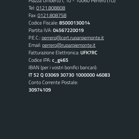
Piazza Umberto I, 10 - 10060 Perrero (TO)
Tel:
0121.808808
Fax:
0121.808758
Codice Fiscale:
85000130014
Partita IVA:
04567220019
P.E.C.:
perrero@cert.ruparpiemonte.it
Email:
perrero@ruparpiemonte.it
Fatturazione Elettronica:
UFK7RC
Codice IPA:
c_g465
IBAN (per i vostri bonifici bancari):
IT 52 Q 03069 30730 1000000 46083
Conto Corrente Postale:
30974109