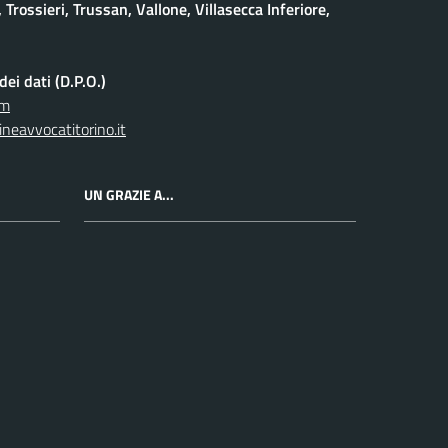
 Trossieri, Trussan, Vallone, Villasecca Inferiore,
ei dati (D.P.O.)
om
neavvocatitorino.it
UN GRAZIE A...