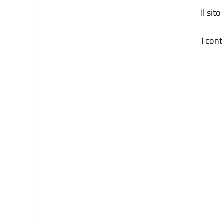
Il sit
I con