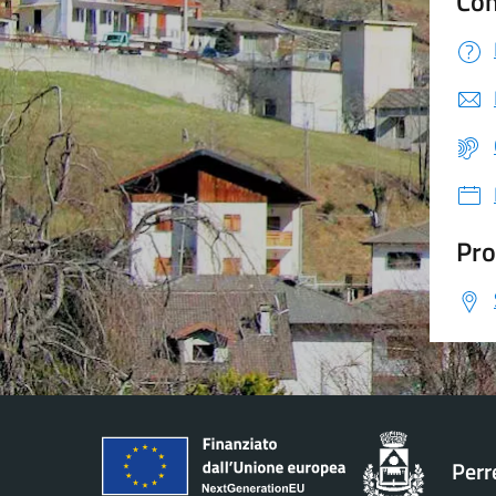
Con
Pro
Perr