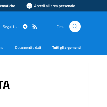
Tematiche
Accedi all'area personale
Telegram
RSS
Seguici su
Cerca
one
Documenti e dati
Tutti gli argomenti
TA