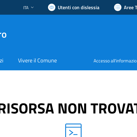
Utenti con dislessia
Aree 
ITA
Lingua attiva:
ro
zi
Vivere il Comune
Accesso all'informazi
RISORSA NON TROVA