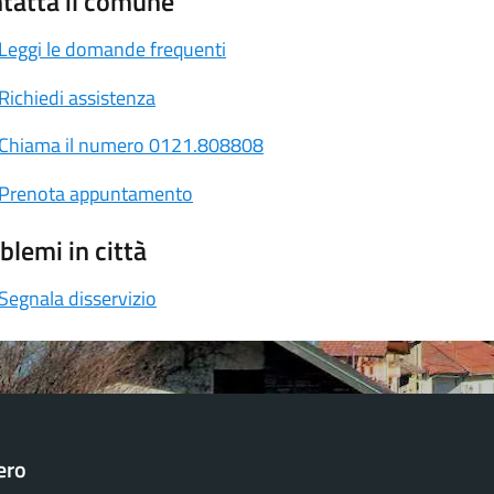
tatta il comune
Leggi le domande frequenti
Richiedi assistenza
Chiama il numero 0121.808808
Prenota appuntamento
blemi in città
Segnala disservizio
ero