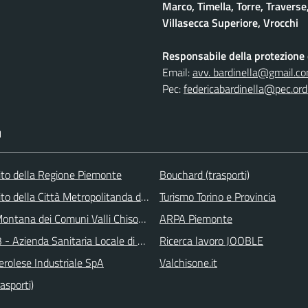
Marco, Timella, Torre, Traverse,
Villasecca Superiore, Vrocchi
Responsabile della protezione d
Email:
avv. bardinella@gmail.c
Pec:
federicabardinella@pec.ordi
I
 sito della Regione Piemonte
Bouchard (trasporti)
 sito della Città Metropolitanda di Torino
Turismo Torino e Provincia
ontana dei Comuni Valli Chisone e Germanasca
ARPA Piemonte
 - Azienda Sanitaria Locale di Collegno e Pinerolo
Ricerca lavoro JOOBLE
erolese Industriale SpA
Valchisone.it
asporti)