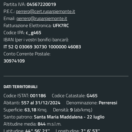
Partita IVA:
04567220019
P.E.C.:
perrero@cert.ruparpiemonte.it
Email:
perrero@ruparpiemonte.it
Fatturazione Elettronica:
UFK7RC
Codice IPA:
c_g465
IBAN (per i vostri bonifici bancari):
IT 52 Q 03069 30730 1000000 46083
Conto Corrente Postale:
30974109
DATI TERRITORIALI
Codice ISTAT:
001186
Codice Catastale:
G465
Abitanti:
557 al 31/12/2024
Denominazione:
Perreresi
Superficie:
63,18
Kmq. Densità:
9
(ab/kmq.)
Santo patrono:
Santa Maria Maddalena - 22 luglio
Altitudine media:
844
m.s.l.m.
Latitudine:
44° 56' 21''
Longitudine:
7° 6' 53''