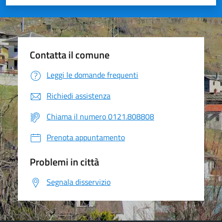
Valuta 1 stelle su 5
Valuta 2 stelle su 5
Valuta 3 stelle su 5
Valuta 4 stelle su 5
Valuta 5 stelle su 5
Contatta il comune
Leggi le domande frequenti
Richiedi assistenza
Chiama il numero 0121.808808
Prenota appuntamento
Problemi in città
Segnala disservizio