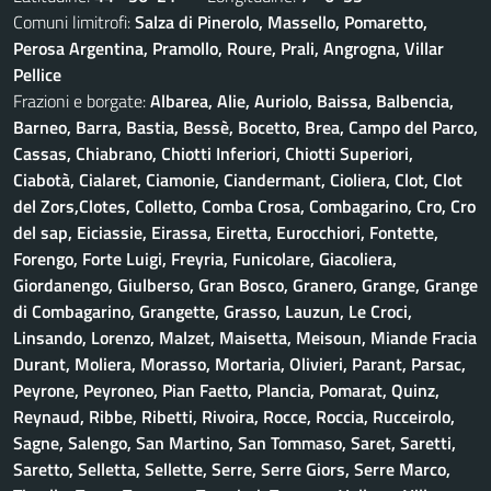
Comuni limitrofi:
Salza di Pinerolo, Massello, Pomaretto,
Perosa Argentina, Pramollo, Roure, Prali, Angrogna, Villar
Pellice
Frazioni e borgate:
Albarea, Alie, Auriolo, Baissa, Balbencia,
Barneo, Barra, Bastia, Bessè, Bocetto, Brea, Campo del Parco,
Cassas, Chiabrano, Chiotti Inferiori, Chiotti Superiori,
Ciabotà, Cialaret, Ciamonie, Ciandermant, Cioliera, Clot, Clot
del Zors,Clotes, Colletto, Comba Crosa, Combagarino, Cro, Cro
del sap, Eiciassie, Eirassa, Eiretta, Eurocchiori, Fontette,
Forengo, Forte Luigi, Freyria, Funicolare, Giacoliera,
Giordanengo, Giulberso, Gran Bosco, Granero, Grange, Grange
di Combagarino, Grangette, Grasso, Lauzun, Le Croci,
Linsando, Lorenzo, Malzet, Maisetta, Meisoun, Miande Fracia
Durant, Moliera, Morasso, Mortaria, Olivieri, Parant, Parsac,
Peyrone, Peyroneo, Pian Faetto, Plancia, Pomarat, Quinz,
Reynaud, Ribbe, Ribetti, Rivoira, Rocce, Roccia, Rucceirolo,
Sagne, Salengo, San Martino, San Tommaso, Saret, Saretti,
Saretto, Selletta, Sellette, Serre, Serre Giors, Serre Marco,