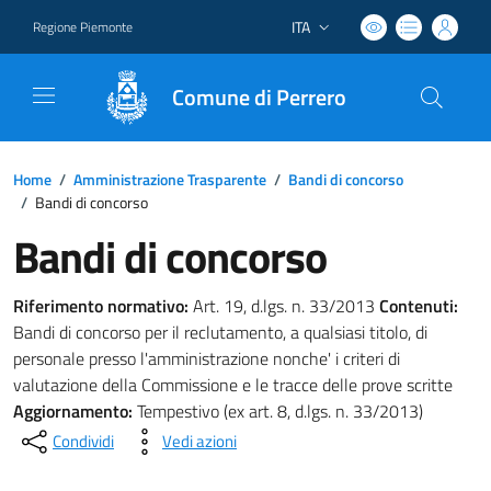
ITA
Regione Piemonte
Lingua attiva:
Comune di Perrero
Home
/
Amministrazione Trasparente
/
Bandi di concorso
/
Bandi di concorso
Bandi di concorso
Riferimento normativo:
Art. 19, d.lgs. n. 33/2013
Contenuti:
Bandi di concorso per il reclutamento, a qualsiasi titolo, di
personale presso l'amministrazione nonche' i criteri di
valutazione della Commissione e le tracce delle prove scritte
Aggiornamento:
Tempestivo (ex art. 8, d.lgs. n. 33/2013)
Condividi
Vedi azioni