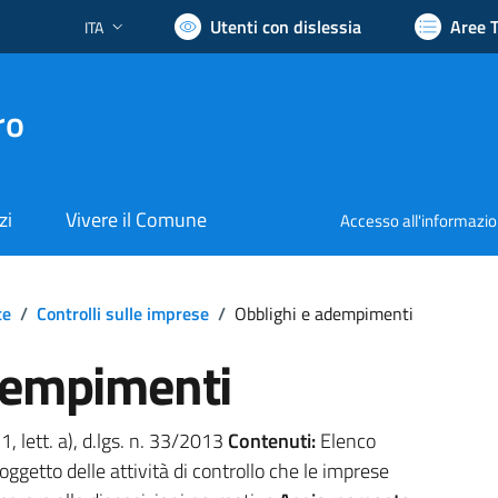
Utenti con dislessia
Aree 
ITA
Lingua attiva:
ro
zi
Vivere il Comune
Accesso all'informazi
te
/
Controlli sulle imprese
/
Obblighi e adempimenti
dempimenti
 1, lett. a), d.lgs. n. 33/2013
Contenuti:
Elenco
ggetto delle attività di controllo che le imprese