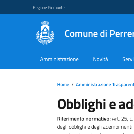
Regione Piemonte
Comune di Perre
Amministrazione
Novità
Servi
Home
/
Amministrazione Trasparen
Obblighi e a
Riferimento normativo:
Art. 25, c.
degli obblighi e degli adempimenti o