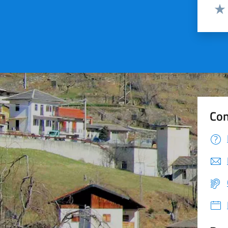
Valut
Valu
Con