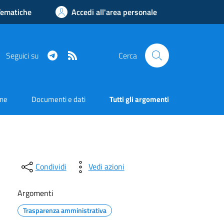
Tematiche
Accedi all'area personale
Telegram
RSS
Seguici su
Cerca
one
Documenti e dati
Tutti gli argomenti
Condividi
Vedi azioni
Argomenti
Trasparenza amministrativa