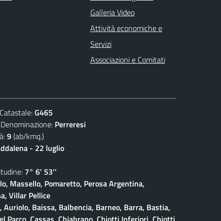
Galleria Video
Attività economiche e
Servizi
Associazioni e Comitati
atastale:
G465
nominazione:
Perreresi
à:
9
(ab/kmq.)
dalena - 22 luglio
udine:
7° 6' 53''
olo, Massello, Pomaretto, Perosa Argentina,
, Villar Pellice
, Auriolo, Baissa, Balbencia, Barneo, Barra, Bastia,
 Parco, Cassas, Chiabrano, Chiotti Inferiori, Chiotti