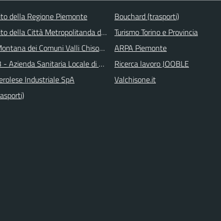
 sito della Regione Piemonte
Bouchard (trasporti)
 sito della Città Metropolitanda di Torino
Turismo Torino e Provincia
ontana dei Comuni Valli Chisone e Germanasca
ARPA Piemonte
 - Azienda Sanitaria Locale di Collegno e Pinerolo
Ricerca lavoro JOOBLE
erolese Industriale SpA
Valchisone.it
asporti)