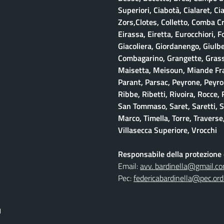
Superiori, Ciabotà, Cialaret, Ci
Zors,Clotes, Colletto, Comba Cr
Eirassa, Eiretta, Eurocchiori, F
Giacoliera, Giordanengo, Giulb
Combagarino, Grangette, Grasso
Maisetta, Meisoun, Miande Frac
Parant, Parsac, Peyrone, Peyro
Ribbe, Ribetti, Rivoira, Rocce,
San Tommaso, Saret, Saretti, Sa
Marco, Timella, Torre, Traverse,
Villasecca Superiore, Vrocchi
Responsabile della protezione d
Email:
avv. bardinella@gmail.c
Pec:
federicabardinella@pec.ordi
I