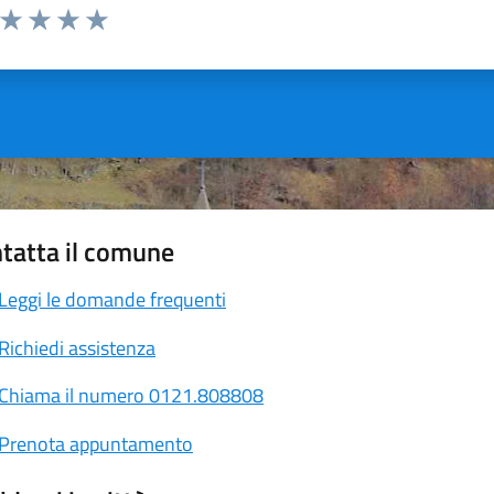
a da 1 a 5 stelle la pagina
ta 1 stelle su 5
Valuta 2 stelle su 5
Valuta 3 stelle su 5
Valuta 4 stelle su 5
Valuta 5 stelle su 5
tatta il comune
Leggi le domande frequenti
Richiedi assistenza
Chiama il numero 0121.808808
Prenota appuntamento