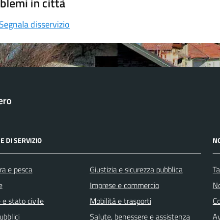
blemi in città
Segnala disservizio
ero
E DI SERVIZIO
N
ra e pesca
Giustizia e sicurezza pubblica
Ta
e
Imprese e commercio
No
e stato civile
Mobilità e trasporti
C
ubblici
Salute, benessere e assistenza
Av