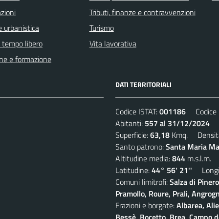
zioni
Tributi, finanze e contravvenzioni
 urbanistica
Turismo
e tempo libero
Vita lavorativa
ne e formazione
DATI TERRITORIALI
Codice ISTAT:
001186
Codice C
Abitanti:
557 al 31/12/2024
De
Superficie:
63,18
Kmq. Densit
Santo patrono:
Santa Maria Mad
Altitudine media:
844
m.s.l.m.
Latitudine:
44° 56' 21''
Longit
Comuni limitrofi:
Salza di Piner
Pramollo, Roure, Prali, Angrogna
Frazioni e borgate:
Albarea, Alie
Bessè, Bocetto, Brea, Campo del