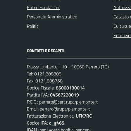
Enti e Fondazioni
Autorizza
Personale Amministrativo
Catasto e
Politici
Cultura 
Educazio
CONTATTI E RECAPITI
Piazza Umberto I, 10 - 10060 Perrero (TO)
Tel:
0121.808808
Fax:
0121.808758
Codice Fiscale:
85000130014
Partita IVA:
04567220019
P.E.C.:
perrero@cert.ruparpiemonte.it
Email:
perrero@ruparpiemonte.it
Fatturazione Elettronica:
UFK7RC
Codice IPA:
c_g465
IBAN (per i vostri bonifici bancari):