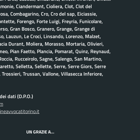
amonie, Ciandermant, Cioliera, Clot, Clot del
osa, Combagarino, Cro, Cro del sap, Eiciassie,
ontette, Forengo, Forte Luigi, Freyria, Funicolare,
erso, Gran Bosco, Granero, Grange, Grange di
, Lauzun, Le Croci, Linsando, Lorenzo, Malzet,
ia Durant, Moliera, Morasso, Mortaria, Olivieri,
neo, Pian Faetto, Plancia, Pomarat, Quinz, Reynaud,
 Roccia, Rucceirolo, Sagne, Salengo, San Martino,
retto, Selletta, Sellette, Serre, Serre Giors, Serre
 Trossieri, Trussan, Vallone, Villasecca Inferiore,
ei dati (D.P.O.)
om
neavvocatitorino.it
UN GRAZIE A...