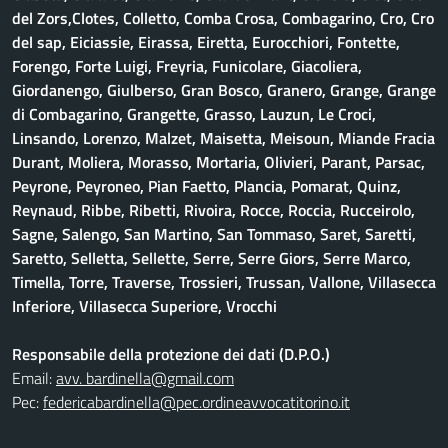
del Zors,Clotes, Colletto, Comba Crosa, Combagarino, Cro, Cro
del sap, Eiciassie, Eirassa, Eiretta, Eurocchiori, Fontette,
Forengo, Forte Luigi, Freyria, Funicolare, Giacoliera,
Giordanengo, Giulberso, Gran Bosco, Granero, Grange, Grange
di Combagarino, Grangette, Grasso, Lauzun, Le Croci,
Linsando, Lorenzo, Malzet, Maisetta, Meisoun, Miande Fracia
Durant, Moliera, Morasso, Mortaria, Olivieri, Parant, Parsac,
Peyrone, Peyroneo, Pian Faetto, Plancia, Pomarat, Quinz,
Reynaud, Ribbe, Ribetti, Rivoira, Rocce, Roccia, Rucceirolo,
Sagne, Salengo, San Martino, San Tommaso, Saret, Saretti,
Saretto, Selletta, Sellette, Serre, Serre Giors, Serre Marco,
Timella, Torre, Traverse, Trossieri, Trussan, Vallone, Villasecca
Inferiore, Villasecca Superiore, Vrocchi
Responsabile della protezione dei dati (D.P.O.)
Email:
avv. bardinella@gmail.com
Pec:
federicabardinella@pec.ordineavvocatitorino.it