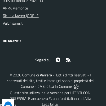
Turismo Torino e Provincia
ARPA Piemonte
Ricerca lavoro JOOBLE
Valchisone.it
UN GRAZIE A...
Telegram
RSS
Seguici su
©
2026
Comune di
Perrero
- Tutti i diritti riservati - I
contenuti del sito, testi e immagini sono di proprietà del
Comune - CMS:
Città In Comune
Questo sito utilizza, nella versione per UTENTI CON
DISLESSIA,
Biancoenero ®
, una font italiana ad Alta
Leggibilità.
Reimposta