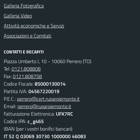
Galleria Fotografica
Galleria Video
Attività economiche e Servizi
Associazioni e Comitati
CONTATTI E RECAPITI
Piazza Umberto I, 10 - 10060 Perrero (TO)
Tel:
0121.808808
Fax:
0121.808758
Codice Fiscale:
85000130014
Partita IVA:
04567220019
P.E.C.:
perrero@cert.ruparpiemonte.it
Email:
perrero@ruparpiemonte.it
Fatturazione Elettronica:
UFK7RC
Codice IPA:
c_g465
IBAN (per i vostri bonifici bancari):
IT 52 Q 03069 30730 1000000 46083