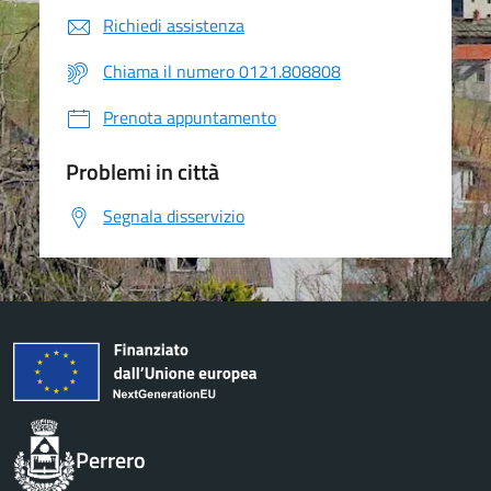
Richiedi assistenza
Chiama il numero 0121.808808
Prenota appuntamento
Problemi in città
Segnala disservizio
Perrero