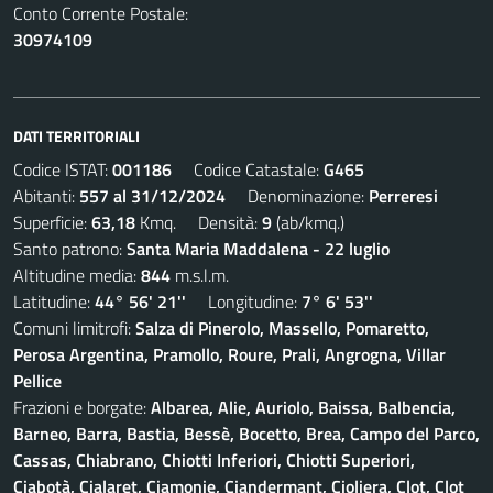
Conto Corrente Postale:
30974109
DATI TERRITORIALI
Codice ISTAT:
001186
Codice Catastale:
G465
Abitanti:
557 al 31/12/2024
Denominazione:
Perreresi
Superficie:
63,18
Kmq. Densità:
9
(ab/kmq.)
Santo patrono:
Santa Maria Maddalena - 22 luglio
Altitudine media:
844
m.s.l.m.
Latitudine:
44° 56' 21''
Longitudine:
7° 6' 53''
Comuni limitrofi:
Salza di Pinerolo, Massello, Pomaretto,
Perosa Argentina, Pramollo, Roure, Prali, Angrogna, Villar
Pellice
Frazioni e borgate:
Albarea, Alie, Auriolo, Baissa, Balbencia,
Barneo, Barra, Bastia, Bessè, Bocetto, Brea, Campo del Parco,
Cassas, Chiabrano, Chiotti Inferiori, Chiotti Superiori,
Ciabotà, Cialaret, Ciamonie, Ciandermant, Cioliera, Clot, Clot