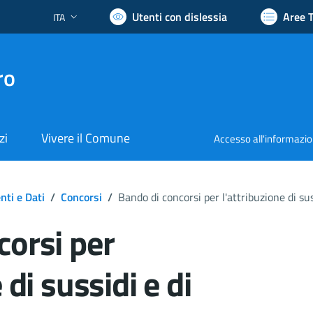
Utenti con dislessia
Aree 
ITA
Lingua attiva:
ro
zi
Vivere il Comune
Accesso all'informazi
ti e Dati
/
Concorsi
/
Bando di concorsi per l'attribuzione di su
corsi per
 di sussidi e di