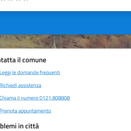
ta 1 stelle su 5
Valuta 2 stelle su 5
Valuta 3 stelle su 5
Valuta 4 stelle su 5
Valuta 5 stelle su 5
tatta il comune
Leggi le domande frequenti
Richiedi assistenza
Chiama il numero 0121.808808
Prenota appuntamento
blemi in città