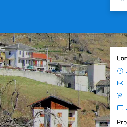
Valu
Con
Pro