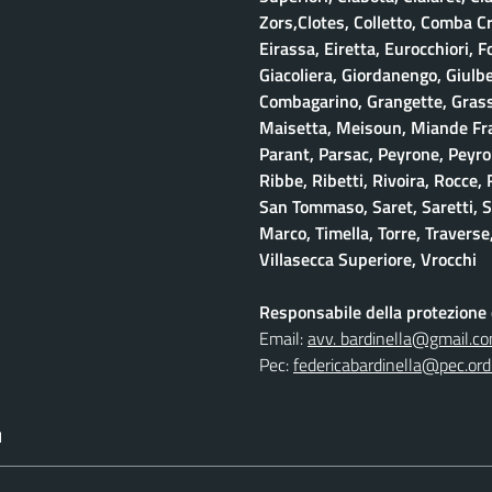
Zors,Clotes, Colletto, Comba Cr
Eirassa, Eiretta, Eurocchiori, F
Giacoliera, Giordanengo, Giulb
Combagarino, Grangette, Grasso
Maisetta, Meisoun, Miande Frac
Parant, Parsac, Peyrone, Peyro
Ribbe, Ribetti, Rivoira, Rocce,
San Tommaso, Saret, Saretti, Sa
Marco, Timella, Torre, Traverse,
Villasecca Superiore, Vrocchi
Responsabile della protezione d
Email:
avv. bardinella@gmail.c
Pec:
federicabardinella@pec.ordi
I