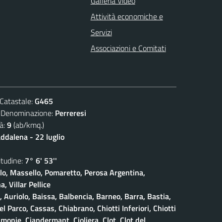
Galleria Video
Attività economiche e
Servizi
Associazioni e Comitati
atastale:
G465
nominazione:
Perreresi
à:
9
(ab/kmq.)
dalena - 22 luglio
udine:
7° 6' 53''
olo, Massello, Pomaretto, Perosa Argentina,
, Villar Pellice
, Auriolo, Baissa, Balbencia, Barneo, Barra, Bastia,
 Parco, Cassas, Chiabrano, Chiotti Inferiori, Chiotti
amonie, Ciandermant, Cioliera, Clot, Clot del