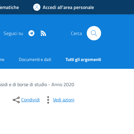
Tematiche
Accedi all'area personale
Telegram
RSS
Seguici su
Cerca
one
Documenti e dati
Tutti gli argomenti
ssidi e di borse di studio - Anno 2020
Condividi
Vedi azioni