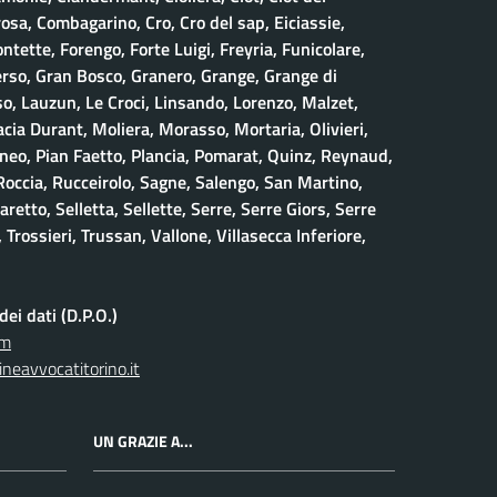
osa, Combagarino, Cro, Cro del sap, Eiciassie,
ontette, Forengo, Forte Luigi, Freyria, Funicolare,
erso, Gran Bosco, Granero, Grange, Grange di
, Lauzun, Le Croci, Linsando, Lorenzo, Malzet,
ia Durant, Moliera, Morasso, Mortaria, Olivieri,
neo, Pian Faetto, Plancia, Pomarat, Quinz, Reynaud,
 Roccia, Rucceirolo, Sagne, Salengo, San Martino,
retto, Selletta, Sellette, Serre, Serre Giors, Serre
 Trossieri, Trussan, Vallone, Villasecca Inferiore,
ei dati (D.P.O.)
om
neavvocatitorino.it
UN GRAZIE A...