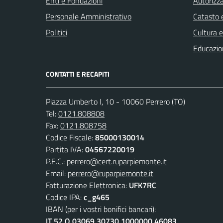
Enti e Fondazioni
Autorizza
Personale Amministrativo
Catasto e
Politici
Cultura 
Educazio
CONTATTI E RECAPITI
Piazza Umberto I, 10 - 10060 Perrero (TO)
Tel:
0121.808808
Fax:
0121.808758
Codice Fiscale:
85000130014
Partita IVA:
04567220019
P.E.C.:
perrero@cert.ruparpiemonte.it
Email:
perrero@ruparpiemonte.it
Fatturazione Elettronica:
UFK7RC
Codice IPA:
c_g465
IBAN (per i vostri bonifici bancari):
IT 52 Q 03069 30730 1000000 46083