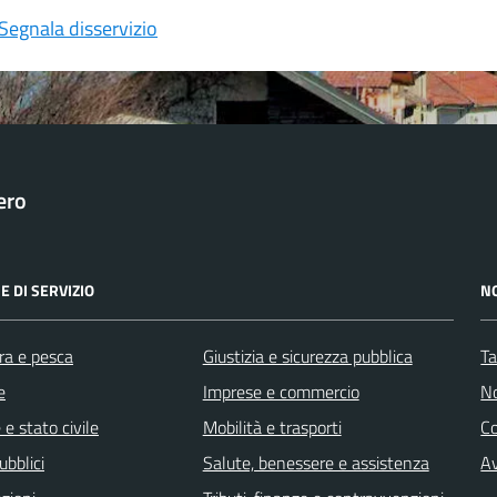
Segnala disservizio
ero
E DI SERVIZIO
N
ra e pesca
Giustizia e sicurezza pubblica
Ta
e
Imprese e commercio
No
e stato civile
Mobilità e trasporti
C
ubblici
Salute, benessere e assistenza
Av