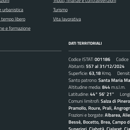
zioni
Tributi, finanze e contravvenzioni
 urbanistica
Turismo
e tempo libero
Vita lavorativa
ne e formazione
DATI TERRITORIALI
Codice ISTAT:
001186
Codice C
Abitanti:
557 al 31/12/2024
De
Superficie:
63,18
Kmq. Densit
Santo patrono:
Santa Maria Mad
Altitudine media:
844
m.s.l.m.
Latitudine:
44° 56' 21''
Longit
Comuni limitrofi:
Salza di Piner
Pramollo, Roure, Prali, Angrogna
Frazioni e borgate:
Albarea, Alie
Bessè, Bocetto, Brea, Campo del
Superiori, Ciabotà, Cialaret, Ci