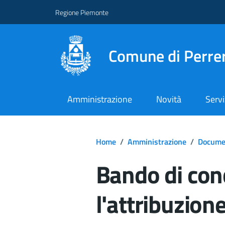
Regione Piemonte
Comune di Perre
Amministrazione
Novità
Servi
Home
/
Amministrazione
/
Documen
Bando di con
l'attribuzione