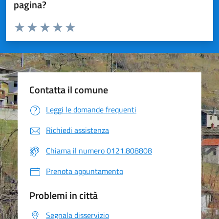
pagina?
Valuta da 1 a 5 stelle la pagina
Valuta 1 stelle su 5
Valuta 2 stelle su 5
Valuta 3 stelle su 5
Valuta 4 stelle su 5
Valuta 5 stelle su 5
Contatta il comune
Leggi le domande frequenti
Richiedi assistenza
Chiama il numero 0121.808808
Prenota appuntamento
Problemi in città
Segnala disservizio