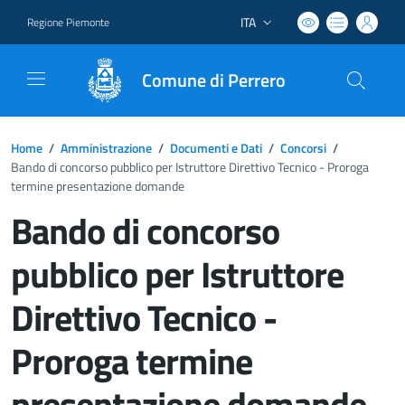
ITA
Regione Piemonte
Lingua attiva:
Comune di Perrero
Home
/
Amministrazione
/
Documenti e Dati
/
Concorsi
/
Bando di concorso pubblico per Istruttore Direttivo Tecnico - Proroga
termine presentazione domande
Bando di concorso
pubblico per Istruttore
Direttivo Tecnico -
Proroga termine
presentazione domande