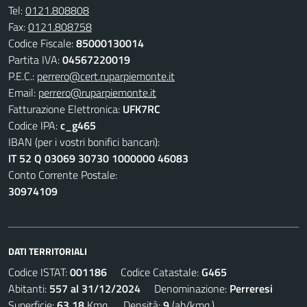
Tel:
0121.808808
Fax:
0121.808758
Codice Fiscale:
85000130014
Partita IVA:
04567220019
P.E.C.:
perrero@cert.ruparpiemonte.it
Email:
perrero@ruparpiemonte.it
Fatturazione Elettronica:
UFK7RC
Codice IPA:
c_g465
IBAN (per i vostri bonifici bancari):
IT 52 Q 03069 30730 1000000 46083
Conto Corrente Postale:
30974109
DATI TERRITORIALI
Codice ISTAT:
001186
Codice Catastale:
G465
Abitanti:
557 al 31/12/2024
Denominazione:
Perreresi
Superficie:
63,18
Kmq. Densità:
9
(ab/kmq.)