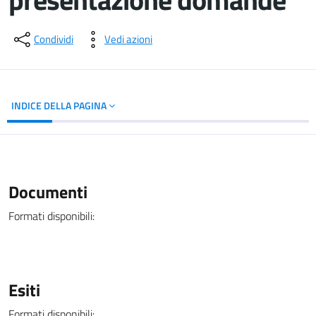
Dettagli del documento
Condividi
Vedi azioni
INDICE DELLA PAGINA
Documenti
Formati disponibili:
Esiti
Formati disponibili: