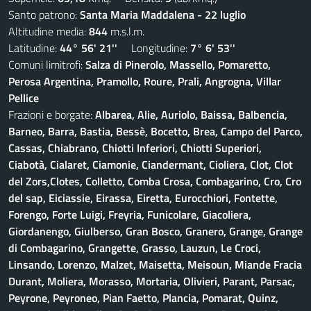
Santo patrono:
Santa Maria Maddalena - 22 luglio
Altitudine media:
844
m.s.l.m.
Latitudine:
44° 56' 21''
Longitudine:
7° 6' 53''
Comuni limitrofi:
Salza di Pinerolo, Massello, Pomaretto,
Perosa Argentina, Pramollo, Roure, Prali, Angrogna, Villar
Pellice
Frazioni e borgate:
Albarea, Alie, Auriolo, Baissa, Balbencia,
Barneo, Barra, Bastia, Bessè, Bocetto, Brea, Campo del Parco,
Cassas, Chiabrano, Chiotti Inferiori, Chiotti Superiori,
Ciabotà, Cialaret, Ciamonie, Ciandermant, Cioliera, Clot, Clot
del Zors,Clotes, Colletto, Comba Crosa, Combagarino, Cro, Cro
del sap, Eiciassie, Eirassa, Eiretta, Eurocchiori, Fontette,
Forengo, Forte Luigi, Freyria, Funicolare, Giacoliera,
Giordanengo, Giulberso, Gran Bosco, Granero, Grange, Grange
di Combagarino, Grangette, Grasso, Lauzun, Le Croci,
Linsando, Lorenzo, Malzet, Maisetta, Meisoun, Miande Fracia
Durant, Moliera, Morasso, Mortaria, Olivieri, Parant, Parsac,
Peyrone, Peyroneo, Pian Faetto, Plancia, Pomarat, Quinz,