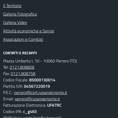
Il Territorio
Galleria Fotografica
Galleria Video
Attività economiche e Servizi
Associazioni e Comitati
CONTATTI E RECAPITI
Piazza Umberto I, 10 - 10060 Perrero (TO)
Tel:
0121.808808
Fax:
0121.808758
Codice Fiscale:
85000130014
Partita IVA:
04567220019
P.E.C.:
perrero@cert.ruparpiemonte.it
Email:
perrero@ruparpiemonte.it
Fatturazione Elettronica:
UFK7RC
Codice IPA:
c_g465
IBAN (per i vostri bonifici bancari):