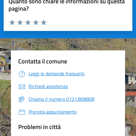
Quanto sono chiare le informazioni su questa
pagina?
Valuta da 1 a 5 stelle la pagina
Valuta 1 stelle su 5
Valuta 2 stelle su 5
Valuta 3 stelle su 5
Valuta 4 stelle su 5
Valuta 5 stelle su 5
Contatta il comune
Leggi le domande frequenti
Richiedi assistenza
Chiama il numero 0121.808808
Prenota appuntamento
Problemi in città