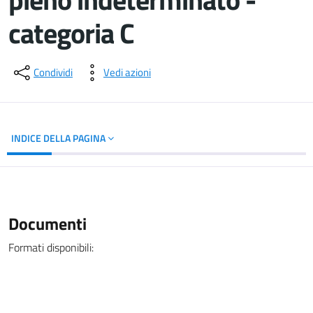
categoria C
Dettagli del documento
Condividi
Vedi azioni
INDICE DELLA PAGINA
Documenti
Formati disponibili: