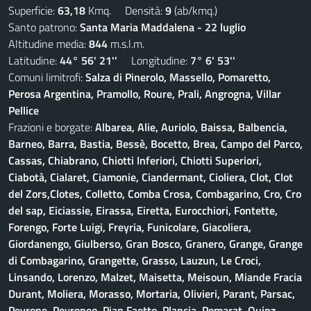
Superficie:
63,18
Kmq. Densità:
9
(ab/kmq.)
Santo patrono:
Santa Maria Maddalena - 22 luglio
Altitudine media:
844
m.s.l.m.
Latitudine:
44° 56' 21''
Longitudine:
7° 6' 53''
Comuni limitrofi:
Salza di Pinerolo, Massello, Pomaretto,
Perosa Argentina, Pramollo, Roure, Prali, Angrogna, Villar
Pellice
Frazioni e borgate:
Albarea, Alie, Auriolo, Baissa, Balbencia,
Barneo, Barra, Bastia, Bessè, Bocetto, Brea, Campo del Parco,
Cassas, Chiabrano, Chiotti Inferiori, Chiotti Superiori,
Ciabotà, Cialaret, Ciamonie, Ciandermant, Cioliera, Clot, Clot
del Zors,Clotes, Colletto, Comba Crosa, Combagarino, Cro, Cro
del sap, Eiciassie, Eirassa, Eiretta, Eurocchiori, Fontette,
Forengo, Forte Luigi, Freyria, Funicolare, Giacoliera,
Giordanengo, Giulberso, Gran Bosco, Granero, Grange, Grange
di Combagarino, Grangette, Grasso, Lauzun, Le Croci,
Linsando, Lorenzo, Malzet, Maisetta, Meisoun, Miande Fracia
Durant, Moliera, Morasso, Mortaria, Olivieri, Parant, Parsac,
Peyrone, Peyroneo, Pian Faetto, Plancia, Pomarat, Quinz,