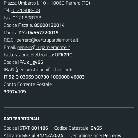
Piazza Umberto I, 10 - 10060 Perrero (TO)
Tel:
0121.808808
Fax:
0121.808758
Codice Fiscale:
85000130014
Partita IVA:
04567220019
P.E.C.:
perrero@cert.ruparpiemonte.it
Email:
perrero@ruparpiemonte.it
Fatturazione Elettronica:
UFK7RC
Codice IPA:
c_g465
IBAN (per i vostri bonifici bancari):
IT 52 Q 03069 30730 1000000 46083
Conto Corrente Postale:
30974109
DATI TERRITORIALI
Codice ISTAT:
001186
Codice Catastale:
G465
Abitanti:
557 al 31/12/2024
Denominazione:
Perreresi