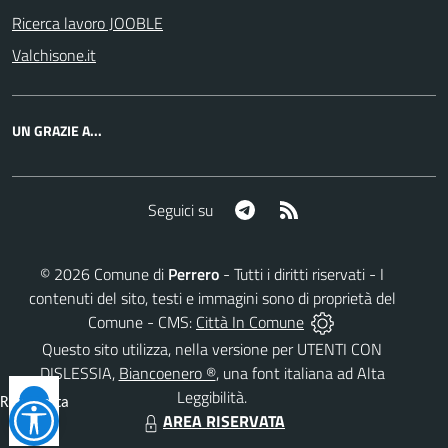
Ricerca lavoro JOOBLE
Valchisone.it
UN GRAZIE A...
Telegram
RSS
Seguici su
©
2026
Comune di
Perrero
- Tutti i diritti riservati - I
contenuti del sito, testi e immagini sono di proprietà del
Comune - CMS:
Città In Comune
Questo sito utilizza, nella versione per UTENTI CON
DISLESSIA,
Biancoenero ®
, una font italiana ad Alta
Leggibilità.
Reimposta
AREA RISERVATA
tutto