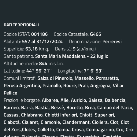
DATI TERRITORIALI
Codice ISTAT:
001186
Codice Catastale:
G465
Abitanti:
557 al 31/12/2024
Denominazione:
Perreresi
Superficie:
63,18
Kmq. Densità:
9
(ab/kmq.)
Santo patrono:
Santa Maria Maddalena - 22 luglio
Altitudine media:
844
m.s.l.m.
Latitudine:
44° 56' 21''
Longitudine:
7° 6' 53''
Comuni limitrofi:
Salza di Pinerolo, Massello, Pomaretto,
Perosa Argentina, Pramollo, Roure, Prali, Angrogna, Villar
Pellice
Frazioni e borgate:
Albarea, Alie, Auriolo, Baissa, Balbencia,
Barneo, Barra, Bastia, Bessè, Bocetto, Brea, Campo del Parco,
Cassas, Chiabrano, Chiotti Inferiori, Chiotti Superiori,
Ciabotà, Cialaret, Ciamonie, Ciandermant, Cioliera, Clot, Clot
del Zors,Clotes, Colletto, Comba Crosa, Combagarino, Cro, Cro
del sap, Eiciassie, Eirassa, Eiretta, Eurocchiori, Fontette,