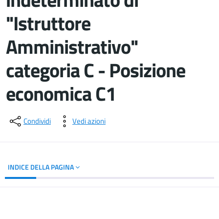
"Istruttore
Amministrativo"
categoria C - Posizione
economica C1
Dettagli del documento
Condividi
Vedi azioni
INDICE DELLA PAGINA