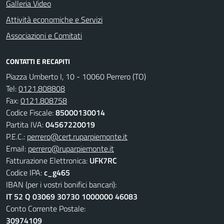
Galleria Video
Attività economiche e Servizi
Associazioni e Comitati
CONTATTI E RECAPITI
Piazza Umberto I, 10 - 10060 Perrero (TO)
Tel:
0121.808808
Fax:
0121.808758
Codice Fiscale:
85000130014
Partita IVA:
04567220019
P.E.C.:
perrero@cert.ruparpiemonte.it
Email:
perrero@ruparpiemonte.it
Fatturazione Elettronica:
UFK7RC
Codice IPA:
c_g465
IBAN (per i vostri bonifici bancari):
IT 52 Q 03069 30730 1000000 46083
Conto Corrente Postale:
30974109