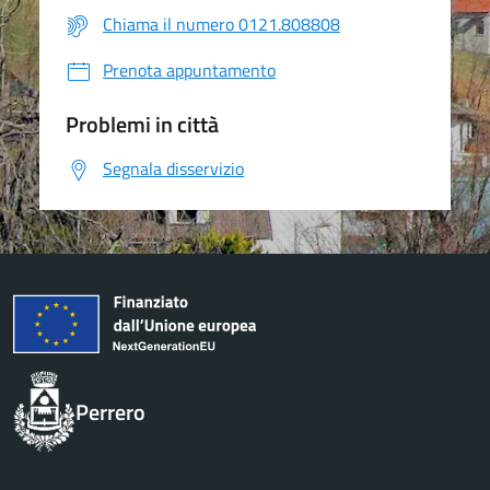
Chiama il numero 0121.808808
Prenota appuntamento
Problemi in città
Segnala disservizio
Perrero