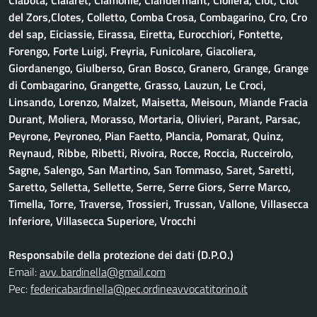
Ciabotà, Cialaret, Ciamonie, Ciandermant, Cioliera, Clot, Clot
del Zors,Clotes, Colletto, Comba Crosa, Combagarino, Cro, Cro
del sap, Eiciassie, Eirassa, Eiretta, Eurocchiori, Fontette,
Forengo, Forte Luigi, Freyria, Funicolare, Giacoliera,
Giordanengo, Giulberso, Gran Bosco, Granero, Grange, Grange
di Combagarino, Grangette, Grasso, Lauzun, Le Croci,
Linsando, Lorenzo, Malzet, Maisetta, Meisoun, Miande Fracia
Durant, Moliera, Morasso, Mortaria, Olivieri, Parant, Parsac,
Peyrone, Peyroneo, Pian Faetto, Plancia, Pomarat, Quinz,
Reynaud, Ribbe, Ribetti, Rivoira, Rocce, Roccia, Rucceirolo,
Sagne, Salengo, San Martino, San Tommaso, Saret, Saretti,
Saretto, Selletta, Sellette, Serre, Serre Giors, Serre Marco,
Timella, Torre, Traverse, Trossieri, Trussan, Vallone, Villasecca
Inferiore, Villasecca Superiore, Vrocchi
Responsabile della protezione dei dati (D.P.O.)
Email:
avv. bardinella@gmail.com
Pec:
federicabardinella@pec.ordineavvocatitorino.it