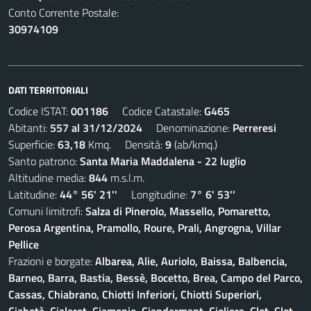
Conto Corrente Postale:
30974109
DATI TERRITORIALI
Codice ISTAT:
001186
Codice Catastale:
G465
Abitanti:
557 al 31/12/2024
Denominazione:
Perreresi
Superficie:
63,18
Kmq. Densità:
9
(ab/kmq.)
Santo patrono:
Santa Maria Maddalena - 22 luglio
Altitudine media:
844
m.s.l.m.
Latitudine:
44° 56' 21''
Longitudine:
7° 6' 53''
Comuni limitrofi:
Salza di Pinerolo, Massello, Pomaretto,
Perosa Argentina, Pramollo, Roure, Prali, Angrogna, Villar
Pellice
Frazioni e borgate:
Albarea, Alie, Auriolo, Baissa, Balbencia,
Barneo, Barra, Bastia, Bessè, Bocetto, Brea, Campo del Parco,
Cassas, Chiabrano, Chiotti Inferiori, Chiotti Superiori,