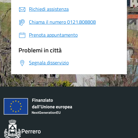
Richiedi assistenza
Chiama il numero 0121.808808
Prenota appuntamento
Problemi in città
Segnala disservizio
Perrero