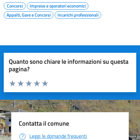
Concorsi
Imprese e operatori economici
Appalti, Gare e Concorsi
Incarichi professionali
Quanto sono chiare le informazioni su questa
pagina?
Valuta da 1 a 5 stelle la pagina
Valuta 1 stelle su 5
Valuta 2 stelle su 5
Valuta 3 stelle su 5
Valuta 4 stelle su 5
Valuta 5 stelle su 5
Contatta il comune
Leggi le domande frequenti