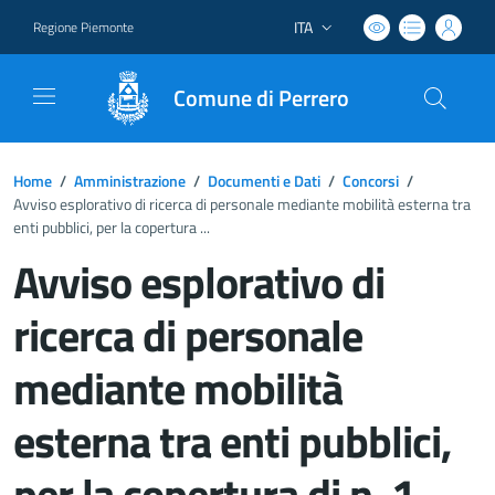
ITA
Regione Piemonte
Lingua attiva:
Comune di Perrero
Home
/
Amministrazione
/
Documenti e Dati
/
Concorsi
/
Avviso esplorativo di ricerca di personale mediante mobilità esterna tra
enti pubblici, per la copertura ...
Avviso esplorativo di
ricerca di personale
mediante mobilità
esterna tra enti pubblici,
per la copertura di n. 1