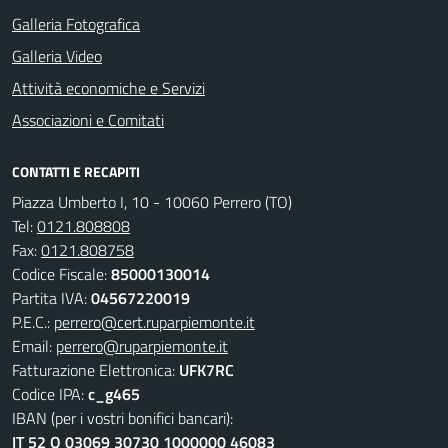
Galleria Fotografica
Galleria Video
Attività economiche e Servizi
Associazioni e Comitati
CONTATTI E RECAPITI
Piazza Umberto I, 10 - 10060 Perrero (TO)
Tel:
0121.808808
Fax:
0121.808758
Codice Fiscale:
85000130014
Partita IVA:
04567220019
P.E.C.:
perrero@cert.ruparpiemonte.it
Email:
perrero@ruparpiemonte.it
Fatturazione Elettronica:
UFK7RC
Codice IPA:
c_g465
IBAN (per i vostri bonifici bancari):
IT 52 Q 03069 30730 1000000 46083