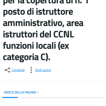
posto di istruttore
amministrativo, area
istruttori del CCNL
funzioni locali (ex
categoria C).
Dettagli del documento
Condividi
Vedi azioni
INDICE DELLA PAGINA