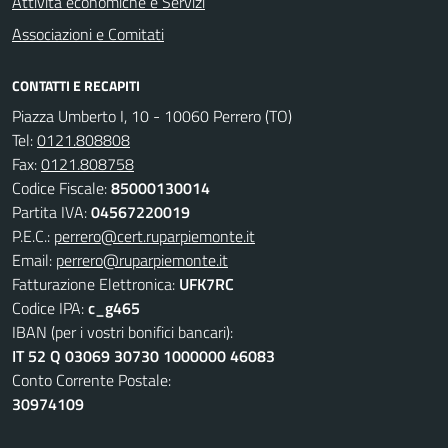
Attività economiche e Servizi
Associazioni e Comitati
CONTATTI E RECAPITI
Piazza Umberto I, 10 - 10060 Perrero (TO)
Tel:
0121.808808
Fax:
0121.808758
Codice Fiscale:
85000130014
Partita IVA:
04567220019
P.E.C.:
perrero@cert.ruparpiemonte.it
Email:
perrero@ruparpiemonte.it
Fatturazione Elettronica:
UFK7RC
Codice IPA:
c_g465
IBAN (per i vostri bonifici bancari):
IT 52 Q 03069 30730 1000000 46083
Conto Corrente Postale:
30974109