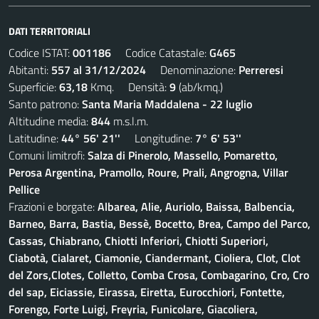
DATI TERRITORIALI
Codice ISTAT:
001186
Codice Catastale:
G465
Abitanti:
557 al 31/12/2024
Denominazione:
Perreresi
Superficie:
63,18
Kmq. Densità:
9
(ab/kmq.)
Santo patrono:
Santa Maria Maddalena - 22 luglio
Altitudine media:
844
m.s.l.m.
Latitudine:
44° 56' 21''
Longitudine:
7° 6' 53''
Comuni limitrofi:
Salza di Pinerolo, Massello, Pomaretto,
Perosa Argentina, Pramollo, Roure, Prali, Angrogna, Villar
Pellice
Frazioni e borgate:
Albarea, Alie, Auriolo, Baissa, Balbencia,
Barneo, Barra, Bastia, Bessè, Bocetto, Brea, Campo del Parco,
Cassas, Chiabrano, Chiotti Inferiori, Chiotti Superiori,
Ciabotà, Cialaret, Ciamonie, Ciandermant, Cioliera, Clot, Clot
del Zors,Clotes, Colletto, Comba Crosa, Combagarino, Cro, Cro
del sap, Eiciassie, Eirassa, Eiretta, Eurocchiori, Fontette,
Forengo, Forte Luigi, Freyria, Funicolare, Giacoliera,