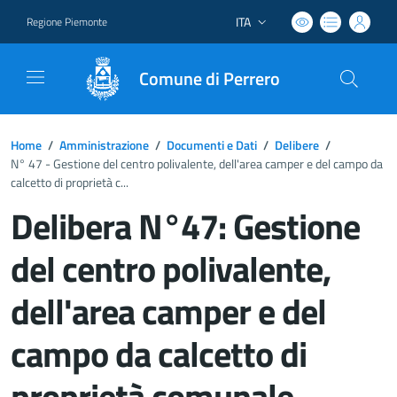
ITA
Regione Piemonte
Lingua attiva:
Comune di Perrero
Home
/
Amministrazione
/
Documenti e Dati
/
Delibere
/
N° 47 - Gestione del centro polivalente, dell'area camper e del campo da
calcetto di proprietà c...
Delibera N°47: Gestione
del centro polivalente,
dell'area camper e del
campo da calcetto di
proprietà comunale.