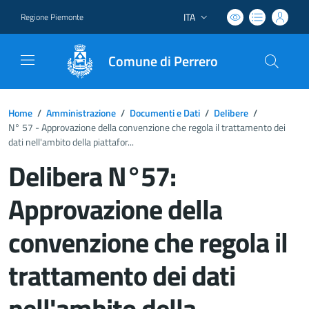
ITA
Regione Piemonte
Lingua attiva:
Comune di Perrero
Home
/
Amministrazione
/
Documenti e Dati
/
Delibere
/
N° 57 - Approvazione della convenzione che regola il trattamento dei
dati nell'ambito della piattafor...
Delibera N°57:
Approvazione della
convenzione che regola il
trattamento dei dati
nell'ambito della