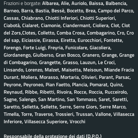
Frazioni e borgate:
Albarea, Alie, Auriolo, Baissa, Balbencia,
Barneo, Barra, Bastia, Bessè, Bocetto, Brea, Campo del Parco,
Cassas, Chiabrano, Chiotti Inferiori, Chiotti Superiori,
Ciabotà, Cialaret, Ciamonie, Ciandermant, Cioliera, Clot, Clot
del Zors,Clotes, Colletto, Comba Crosa, Combagarino, Cro, Cro
del sap, Eiciassie, Eirassa, Eiretta, Eurocchiori, Fontette,
Forengo, Forte Luigi, Freyria, Funicolare, Giacoliera,
Giordanengo, Giulberso, Gran Bosco, Granero, Grange, Grange
di Combagarino, Grangette, Grasso, Lauzun, Le Croci,
Linsando, Lorenzo, Malzet, Maisetta, Meisoun, Miande Fracia
Durant, Moliera, Morasso, Mortaria, Olivieri, Parant, Parsac,
Peyrone, Peyroneo, Pian Faetto, Plancia, Pomarat, Quinz,
Reynaud, Ribbe, Ribetti, Rivoira, Rocce, Roccia, Rucceirolo,
Sagne, Salengo, San Martino, San Tommaso, Saret, Saretti,
Saretto, Selletta, Sellette, Serre, Serre Giors, Serre Marco,
Timella, Torre, Traverse, Trossieri, Trussan, Vallone, Villasecca
Inferiore, Villasecca Superiore, Vrocchi
Responsabile della protezione dei dati (D.P.O.)