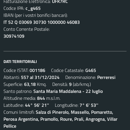
Fatturazione Elettronica:
UFK7RC
Codice IPA:
c_g465
IBAN (per i vostri bonifici bancari):
IT 52 Q 03069 30730 1000000 46083
Conto Corrente Postale:
30974109
DATI TERRITORIALI
Codice ISTAT:
001186
Codice Catastale:
G465
Abitanti:
557 al 31/12/2024
Denominazione:
Perreresi
Superficie:
63,18
Kmq. Densità:
9
(ab/kmq.)
Santo patrono:
Santa Maria Maddalena - 22 luglio
Altitudine media:
844
m.s.l.m.
Latitudine:
44° 56' 21''
Longitudine:
7° 6' 53''
Comuni limitrofi:
Salza di Pinerolo, Massello, Pomaretto,
Perosa Argentina, Pramollo, Roure, Prali, Angrogna, Villar
Pellice