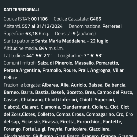
DATI TERRITORIALI
Codice ISTAT:
001186
Codice Catastale:
G465
Abitanti:
557 al 31/12/2024
Denominazione:
Perreresi
Superficie:
63,18
Kmq. Densità:
9
(ab/kmq.)
Santo patrono:
Santa Maria Maddalena - 22 luglio
Altitudine media:
844
m.s.l.m.
Latitudine:
44° 56' 21''
Longitudine:
7° 6' 53''
Comuni limitrofi:
Salza di Pinerolo, Massello, Pomaretto,
Perosa Argentina, Pramollo, Roure, Prali, Angrogna, Villar
Pellice
Frazioni e borgate:
Albarea, Alie, Auriolo, Baissa, Balbencia,
Barneo, Barra, Bastia, Bessè, Bocetto, Brea, Campo del Parco,
Cassas, Chiabrano, Chiotti Inferiori, Chiotti Superiori,
Ciabotà, Cialaret, Ciamonie, Ciandermant, Cioliera, Clot, Clot
del Zors,Clotes, Colletto, Comba Crosa, Combagarino, Cro, Cro
del sap, Eiciassie, Eirassa, Eiretta, Eurocchiori, Fontette,
Forengo, Forte Luigi, Freyria, Funicolare, Giacoliera,
Giordanengo, Giulberso, Gran Bosco, Granero, Grange, Grange