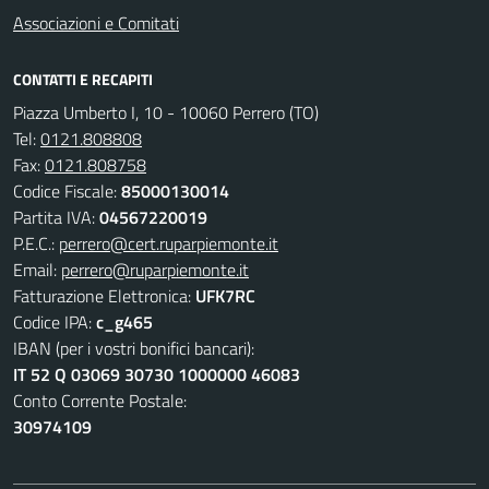
Associazioni e Comitati
CONTATTI E RECAPITI
Piazza Umberto I, 10 - 10060 Perrero (TO)
Tel:
0121.808808
Fax:
0121.808758
Codice Fiscale:
85000130014
Partita IVA:
04567220019
P.E.C.:
perrero@cert.ruparpiemonte.it
Email:
perrero@ruparpiemonte.it
Fatturazione Elettronica:
UFK7RC
Codice IPA:
c_g465
IBAN (per i vostri bonifici bancari):
IT 52 Q 03069 30730 1000000 46083
Conto Corrente Postale:
30974109