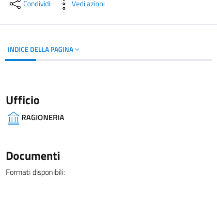
Dettagli del documento
Condividi
Vedi azioni
INDICE DELLA PAGINA
Ufficio
RAGIONERIA
Documenti
Formati disponibili: