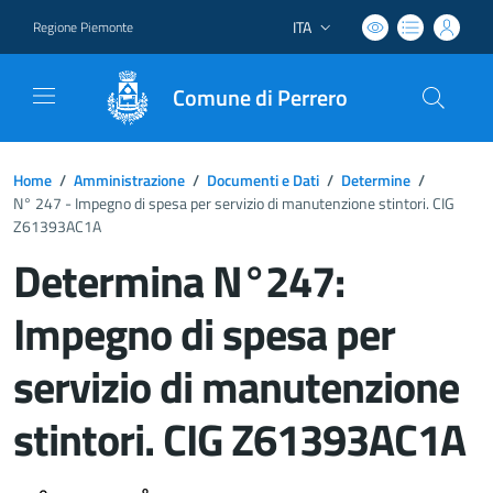
ITA
Regione Piemonte
Lingua attiva:
Comune di Perrero
Home
/
Amministrazione
/
Documenti e Dati
/
Determine
/
N° 247 - Impegno di spesa per servizio di manutenzione stintori. CIG
Z61393AC1A
Determina N°247:
Impegno di spesa per
servizio di manutenzione
stintori. CIG Z61393AC1A