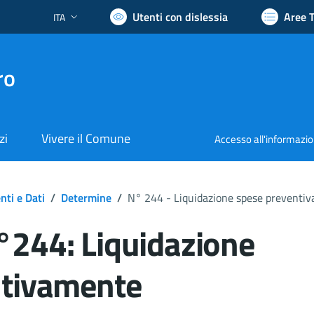
Utenti con dislessia
Aree 
ITA
Lingua attiva:
ro
zi
Vivere il Comune
Accesso all'informazi
ti e Dati
/
Determine
/
N° 244 - Liquidazione spese preventi
244: Liquidazione
ntivamente