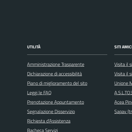
UTILITÀ
SITI AMIC
Amministrazione Trasparente
Visita il
Dichiarazione di accessibilità
Visita il
Piano di miglioramento del sito
Unione M
Leggi le FAQ
A.S.L.TO3
Prenotazione Appuntamento
Acea Pin
Segnalazione Disservizio
Sapav (tr
Richiesta d'Assistenza
Bacheca Servizi