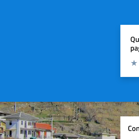
Qu
pa
Valut
Valu
Con