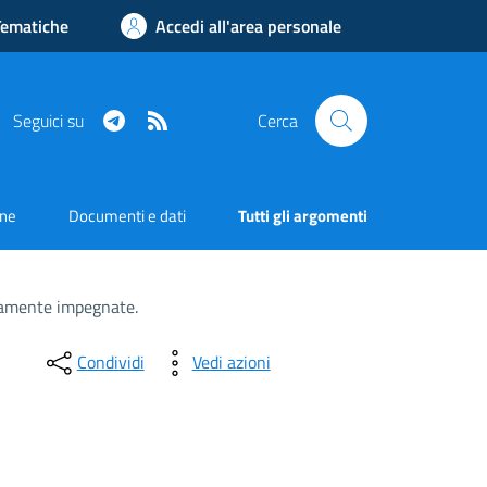
Tematiche
Accedi all'area personale
Telegram
RSS
Seguici su
Cerca
one
Documenti e dati
Tutti gli argomenti
vamente impegnate.
Condividi
Vedi azioni