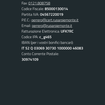
Fax:
0121.808758
Codice Fiscale:
85000130014
Partita IVA:
04567220019
P.E.C.:
perrero@cert.ruparpiemonte.it
Email:
perrero@ruparpiemonte.it
Fatturazione Elettronica:
UFK7RC
Codice IPA:
c_g465
IBAN (per i vostri bonifici bancari):
IT 52 Q 03069 30730 1000000 46083
Conto Corrente Postale:
30974109