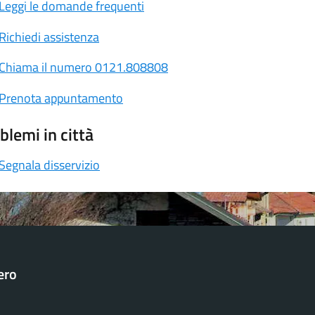
Leggi le domande frequenti
Richiedi assistenza
Chiama il numero 0121.808808
Prenota appuntamento
blemi in città
Segnala disservizio
ero