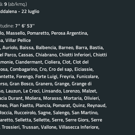
à:
9
(ab/kmq.)
dalena - 22 luglio
udine:
7° 6' 53''
olo, Massello, Pomaretto, Perosa Argentina,
, Villar Pellice
, Auriolo, Baissa, Balbencia, Barneo, Barra, Bastia,
 Parco, Cassas, Chiabrano, Chiotti Inferiori, Chiotti
amonie, Ciandermant, Cioliera, Clot, Clot del
osa, Combagarino, Cro, Cro del sap, Eiciassie,
ontette, Forengo, Forte Luigi, Freyria, Funicolare,
erso, Gran Bosco, Granero, Grange, Grange di
, Lauzun, Le Croci, Linsando, Lorenzo, Malzet,
ia Durant, Moliera, Morasso, Mortaria, Olivieri,
neo, Pian Faetto, Plancia, Pomarat, Quinz, Reynaud,
 Roccia, Rucceirolo, Sagne, Salengo, San Martino,
retto, Selletta, Sellette, Serre, Serre Giors, Serre
 Trossieri, Trussan, Vallone, Villasecca Inferiore,