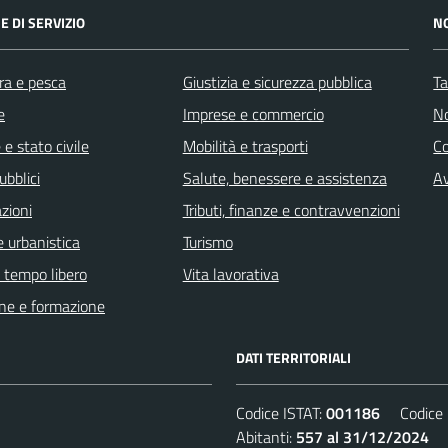
E DI SERVIZIO
N
ra e pesca
Giustizia e sicurezza pubblica
Ta
e
Imprese e commercio
No
e stato civile
Mobilità e trasporti
C
ubblici
Salute, benessere e assistenza
Av
zioni
Tributi, finanze e contravvenzioni
 urbanistica
Turismo
e tempo libero
Vita lavorativa
ne e formazione
DATI TERRITORIALI
Codice ISTAT:
001186
Codice C
Abitanti:
557 al 31/12/2024
De