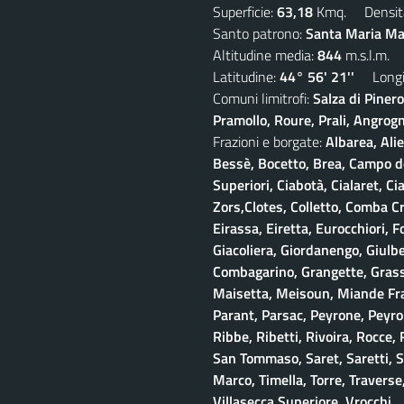
Superficie:
63,18
Kmq. Densit
Santo patrono:
Santa Maria Mad
Altitudine media:
844
m.s.l.m.
Latitudine:
44° 56' 21''
Longit
Comuni limitrofi:
Salza di Piner
Pramollo, Roure, Prali, Angrogna
Frazioni e borgate:
Albarea, Alie
Bessè, Bocetto, Brea, Campo del
Superiori, Ciabotà, Cialaret, Ci
Zors,Clotes, Colletto, Comba Cr
Eirassa, Eiretta, Eurocchiori, F
Giacoliera, Giordanengo, Giulb
Combagarino, Grangette, Grasso
Maisetta, Meisoun, Miande Frac
Parant, Parsac, Peyrone, Peyro
Ribbe, Ribetti, Rivoira, Rocce,
San Tommaso, Saret, Saretti, Sa
Marco, Timella, Torre, Traverse,
Villasecca Superiore, Vrocchi