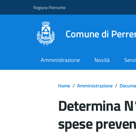
Regione Piemonte
Comune di Perre
Amministrazione
Novità
Servi
Home
/
Amministrazione
/
Documen
Determina N°
spese preve