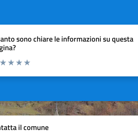
anto sono chiare le informazioni su questa
gina?
a da 1 a 5 stelle la pagina
ta 1 stelle su 5
Valuta 2 stelle su 5
Valuta 3 stelle su 5
Valuta 4 stelle su 5
Valuta 5 stelle su 5
tatta il comune