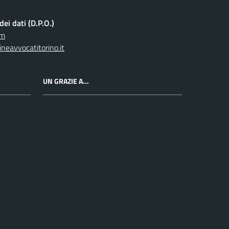
ei dati (D.P.O.)
om
neavvocatitorino.it
UN GRAZIE A...