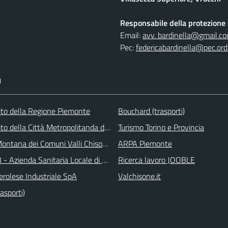
Responsabile della protezione d
Email:
avv. bardinella@gmail.c
Pec:
federicabardinella@pec.ordi
I
 sito della Regione Piemonte
Bouchard (trasporti)
 sito della Città Metropolitanda di Torino
Turismo Torino e Provincia
ontana dei Comuni Valli Chisone e Germanasca
ARPA Piemonte
 - Azienda Sanitaria Locale di Collegno e Pinerolo
Ricerca lavoro JOOBLE
erolese Industriale SpA
Valchisone.it
asporti)