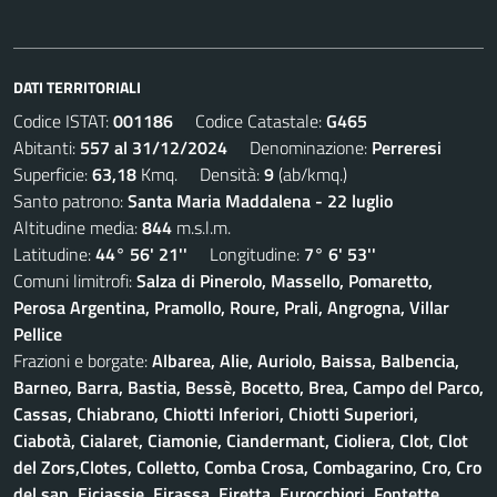
DATI TERRITORIALI
Codice ISTAT:
001186
Codice Catastale:
G465
Abitanti:
557 al 31/12/2024
Denominazione:
Perreresi
Superficie:
63,18
Kmq. Densità:
9
(ab/kmq.)
Santo patrono:
Santa Maria Maddalena - 22 luglio
Altitudine media:
844
m.s.l.m.
Latitudine:
44° 56' 21''
Longitudine:
7° 6' 53''
Comuni limitrofi:
Salza di Pinerolo, Massello, Pomaretto,
Perosa Argentina, Pramollo, Roure, Prali, Angrogna, Villar
Pellice
Frazioni e borgate:
Albarea, Alie, Auriolo, Baissa, Balbencia,
Barneo, Barra, Bastia, Bessè, Bocetto, Brea, Campo del Parco,
Cassas, Chiabrano, Chiotti Inferiori, Chiotti Superiori,
Ciabotà, Cialaret, Ciamonie, Ciandermant, Cioliera, Clot, Clot
del Zors,Clotes, Colletto, Comba Crosa, Combagarino, Cro, Cro
del sap, Eiciassie, Eirassa, Eiretta, Eurocchiori, Fontette,