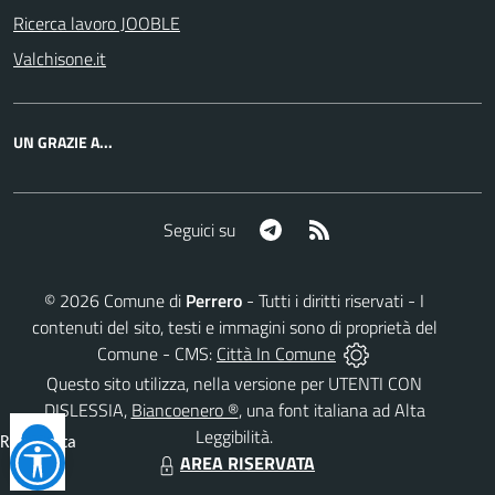
Ricerca lavoro JOOBLE
Valchisone.it
UN GRAZIE A...
Telegram
RSS
Seguici su
©
2026
Comune di
Perrero
- Tutti i diritti riservati - I
contenuti del sito, testi e immagini sono di proprietà del
Comune - CMS:
Città In Comune
Questo sito utilizza, nella versione per UTENTI CON
DISLESSIA,
Biancoenero ®
, una font italiana ad Alta
Leggibilità.
Reimposta
AREA RISERVATA
tutto