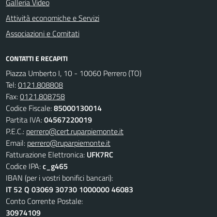
Galleria Video
Attività economiche e Servizi
Associazioni e Comitati
CONTATTI E RECAPITI
Piazza Umberto I, 10 - 10060 Perrero (TO)
Tel:
0121.808808
Fax:
0121.808758
Codice Fiscale:
85000130014
Partita IVA:
04567220019
P.E.C.:
perrero@cert.ruparpiemonte.it
Email:
perrero@ruparpiemonte.it
Fatturazione Elettronica:
UFK7RC
Codice IPA:
c_g465
IBAN (per i vostri bonifici bancari):
IT 52 Q 03069 30730 1000000 46083
Conto Corrente Postale:
30974109