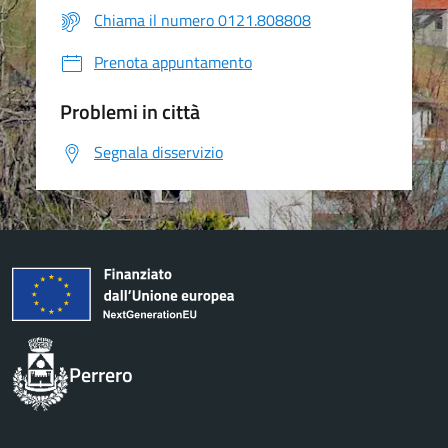
Chiama il numero 0121.808808
Prenota appuntamento
Problemi in città
Segnala disservizio
Perrero