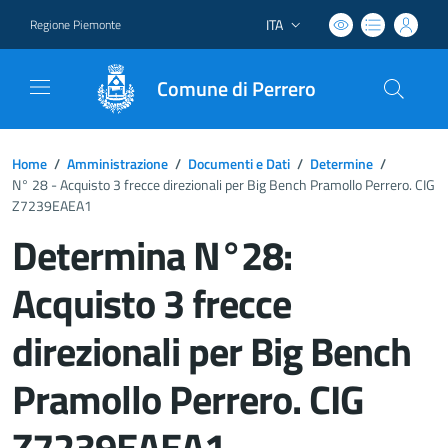
ITA
Regione Piemonte
Lingua attiva:
Comune di Perrero
Home
/
Amministrazione
/
Documenti e Dati
/
Determine
/
N° 28 - Acquisto 3 frecce direzionali per Big Bench Pramollo Perrero. CIG
Z7239EAEA1
Determina N°28:
Acquisto 3 frecce
direzionali per Big Bench
Pramollo Perrero. CIG
Z7239EAEA1