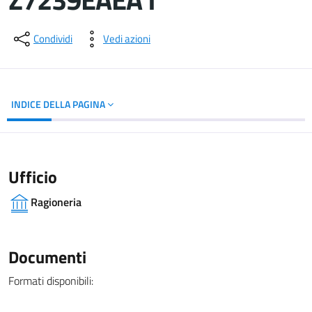
Dettagli del documento
Condividi
Vedi azioni
INDICE DELLA PAGINA
Ufficio
Ragioneria
Documenti
Formati disponibili: