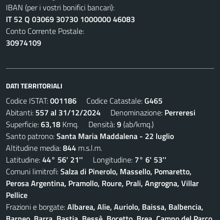
IBAN (per i vostri bonifici bancari):
IT 52 Q 03069 30730 1000000 46083
Conto Corrente Postale:
30974109
DATI TERRITORIALI
Codice ISTAT:
001186
Codice Catastale:
G465
Abitanti:
557 al 31/12/2024
Denominazione:
Perreresi
Superficie:
63,18
Kmq. Densità:
9
(ab/kmq.)
Santo patrono:
Santa Maria Maddalena - 22 luglio
Altitudine media:
844
m.s.l.m.
Latitudine:
44° 56' 21''
Longitudine:
7° 6' 53''
Comuni limitrofi:
Salza di Pinerolo, Massello, Pomaretto,
Perosa Argentina, Pramollo, Roure, Prali, Angrogna, Villar
Pellice
Frazioni e borgate:
Albarea, Alie, Auriolo, Baissa, Balbencia,
Barneo, Barra, Bastia, Bessè, Bocetto, Brea, Campo del Parco,