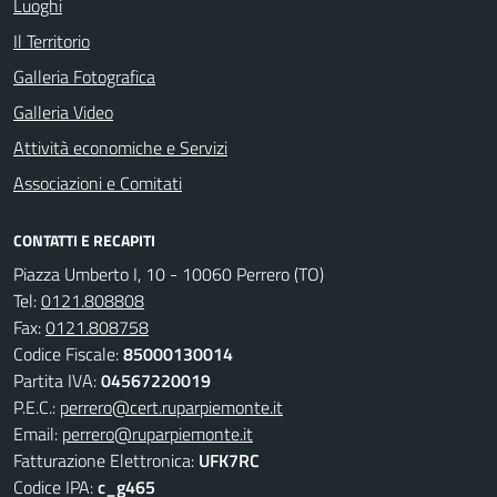
Luoghi
Il Territorio
Galleria Fotografica
Galleria Video
Attività economiche e Servizi
Associazioni e Comitati
CONTATTI E RECAPITI
Piazza Umberto I, 10 - 10060 Perrero (TO)
Tel:
0121.808808
Fax:
0121.808758
Codice Fiscale:
85000130014
Partita IVA:
04567220019
P.E.C.:
perrero@cert.ruparpiemonte.it
Email:
perrero@ruparpiemonte.it
Fatturazione Elettronica:
UFK7RC
Codice IPA:
c_g465