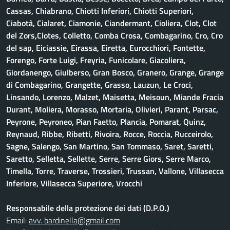
Cassas, Chiabrano, Chiotti Inferiori, Chiotti Superiori,
Ciabotà, Cialaret, Ciamonie, Ciandermant, Cioliera, Clot, Clot
del Zors,Clotes, Colletto, Comba Crosa, Combagarino, Cro, Cro
del sap, Eiciassie, Eirassa, Eiretta, Eurocchiori, Fontette,
Forengo, Forte Luigi, Freyria, Funicolare, Giacoliera,
Giordanengo, Giulberso, Gran Bosco, Granero, Grange, Grange
di Combagarino, Grangette, Grasso, Lauzun, Le Croci,
Linsando, Lorenzo, Malzet, Maisetta, Meisoun, Miande Fracia
Durant, Moliera, Morasso, Mortaria, Olivieri, Parant, Parsac,
Peyrone, Peyroneo, Pian Faetto, Plancia, Pomarat, Quinz,
Reynaud, Ribbe, Ribetti, Rivoira, Rocce, Roccia, Rucceirolo,
Sagne, Salengo, San Martino, San Tommaso, Saret, Saretti,
Saretto, Selletta, Sellette, Serre, Serre Giors, Serre Marco,
Timella, Torre, Traverse, Trossieri, Trussan, Vallone, Villasecca
Inferiore, Villasecca Superiore, Vrocchi
Responsabile della protezione dei dati (D.P.O.)
Email:
avv. bardinella@gmail.com