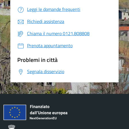
Leggi le domande frequenti
Richiedi assistenza
Chiama il numero 0121.808808
Prenota appuntamento
Problemi in città
Segnala disservizio