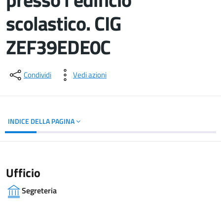
scolastico. CIG
ZEF39EDE0C
Dettagli del documento
Condividi
Vedi azioni
INDICE DELLA PAGINA
Ufficio
Segreteria