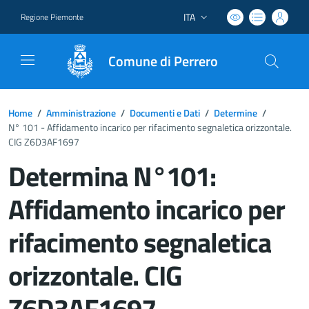
ITA
Regione Piemonte
Lingua attiva:
Comune di Perrero
Home
/
Amministrazione
/
Documenti e Dati
/
Determine
/
N° 101 - Affidamento incarico per rifacimento segnaletica orizzontale.
CIG Z6D3AF1697
Determina N°101:
Affidamento incarico per
rifacimento segnaletica
orizzontale. CIG
Z6D3AF1697