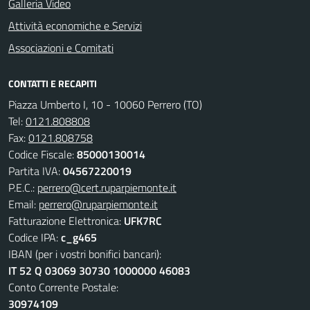
Galleria Video
Attività economiche e Servizi
Associazioni e Comitati
CONTATTI E RECAPITI
Piazza Umberto I, 10 - 10060 Perrero (TO)
Tel:
0121.808808
Fax:
0121.808758
Codice Fiscale:
85000130014
Partita IVA:
04567220019
P.E.C.:
perrero@cert.ruparpiemonte.it
Email:
perrero@ruparpiemonte.it
Fatturazione Elettronica:
UFK7RC
Codice IPA:
c_g465
IBAN (per i vostri bonifici bancari):
IT 52 Q 03069 30730 1000000 46083
Conto Corrente Postale:
30974109