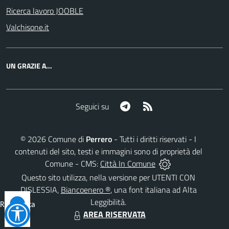
Ricerca lavoro JOOBLE
Valchisone.it
UN GRAZIE A...
Telegram
RSS
Seguici su
©
2026
Comune di
Perrero
- Tutti i diritti riservati - I
contenuti del sito, testi e immagini sono di proprietà del
Comune - CMS:
Città In Comune
Questo sito utilizza, nella versione per UTENTI CON
DISLESSIA,
Biancoenero ®
, una font italiana ad Alta
Leggibilità.
Reimposta
AREA RISERVATA
tutto