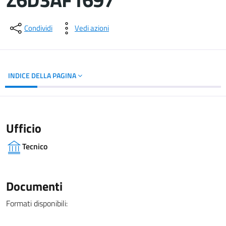
Dettagli del documento
Condividi
Vedi azioni
INDICE DELLA PAGINA
Ufficio
Tecnico
Documenti
Formati disponibili: