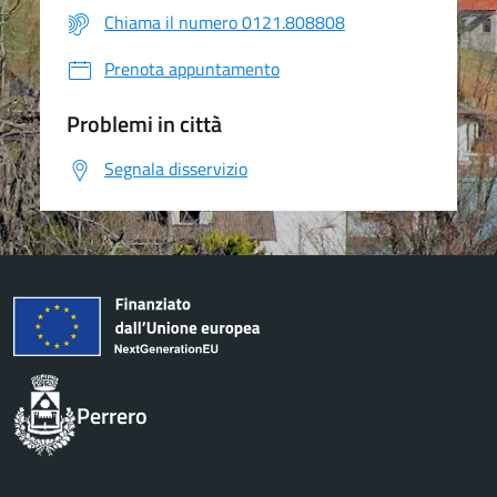
Chiama il numero 0121.808808
Prenota appuntamento
Problemi in città
Segnala disservizio
Perrero