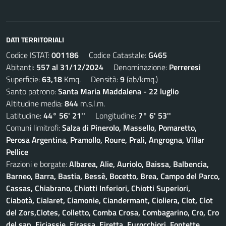
DATI TERRITORIALI
Codice ISTAT:
001186
Codice Catastale:
G465
Abitanti:
557 al 31/12/2024
Denominazione:
Perreresi
Superficie:
63,18
Kmq. Densità:
9
(ab/kmq.)
Santo patrono:
Santa Maria Maddalena - 22 luglio
Altitudine media:
844
m.s.l.m.
Latitudine:
44° 56' 21''
Longitudine:
7° 6' 53''
Comuni limitrofi:
Salza di Pinerolo, Massello, Pomaretto,
Perosa Argentina, Pramollo, Roure, Prali, Angrogna, Villar
Pellice
Frazioni e borgate:
Albarea, Alie, Auriolo, Baissa, Balbencia,
Barneo, Barra, Bastia, Bessè, Bocetto, Brea, Campo del Parco,
Cassas, Chiabrano, Chiotti Inferiori, Chiotti Superiori,
Ciabotà, Cialaret, Ciamonie, Ciandermant, Cioliera, Clot, Clot
del Zors,Clotes, Colletto, Comba Crosa, Combagarino, Cro, Cro
del sap, Eiciassie, Eirassa, Eiretta, Eurocchiori, Fontette,