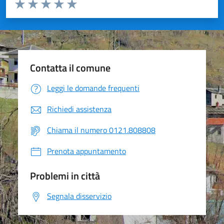
Valuta da 1 a 5 stelle la pagina
Valuta 1 stelle su 5
Valuta 2 stelle su 5
Valuta 3 stelle su 5
Valuta 4 stelle su 5
Valuta 5 stelle su 5
Contatta il comune
Leggi le domande frequenti
Richiedi assistenza
Chiama il numero 0121.808808
Prenota appuntamento
Problemi in città
Segnala disservizio