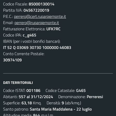
Codice Fiscale:
85000130014
Partita IVA:
04567220019
P.E.C.:
perrero@cert.ruparpiemonte.it
Email:
perrero@ruparpiemonte.it
Fatturazione Elettronica:
UFK7RC
Codice IPA:
c_g465
IBAN (per i vostri bonifici bancari):
IT 52 Q 03069 30730 1000000 46083
Conto Corrente Postale:
30974109
DATI TERRITORIALI
Codice ISTAT:
001186
Codice Catastale:
G465
Abitanti:
557 al 31/12/2024
Denominazione:
Perreresi
Superficie:
63,18
Kmq. Densità:
9
(ab/kmq.)
Santo patrono:
Santa Maria Maddalena - 22 luglio
Altitudine media:
844
m.s.l.m.