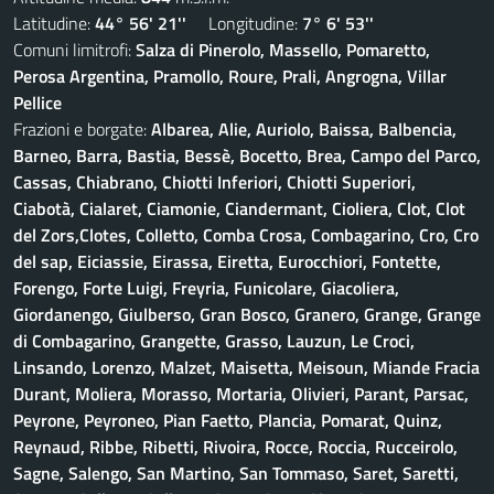
Latitudine:
44° 56' 21''
Longitudine:
7° 6' 53''
Comuni limitrofi:
Salza di Pinerolo, Massello, Pomaretto,
Perosa Argentina, Pramollo, Roure, Prali, Angrogna, Villar
Pellice
Frazioni e borgate:
Albarea, Alie, Auriolo, Baissa, Balbencia,
Barneo, Barra, Bastia, Bessè, Bocetto, Brea, Campo del Parco,
Cassas, Chiabrano, Chiotti Inferiori, Chiotti Superiori,
Ciabotà, Cialaret, Ciamonie, Ciandermant, Cioliera, Clot, Clot
del Zors,Clotes, Colletto, Comba Crosa, Combagarino, Cro, Cro
del sap, Eiciassie, Eirassa, Eiretta, Eurocchiori, Fontette,
Forengo, Forte Luigi, Freyria, Funicolare, Giacoliera,
Giordanengo, Giulberso, Gran Bosco, Granero, Grange, Grange
di Combagarino, Grangette, Grasso, Lauzun, Le Croci,
Linsando, Lorenzo, Malzet, Maisetta, Meisoun, Miande Fracia
Durant, Moliera, Morasso, Mortaria, Olivieri, Parant, Parsac,
Peyrone, Peyroneo, Pian Faetto, Plancia, Pomarat, Quinz,
Reynaud, Ribbe, Ribetti, Rivoira, Rocce, Roccia, Rucceirolo,
Sagne, Salengo, San Martino, San Tommaso, Saret, Saretti,