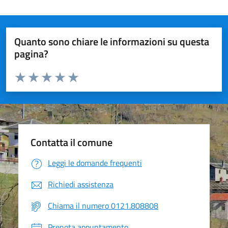
Quanto sono chiare le informazioni su questa
pagina?
Valuta da 1 a 5 stelle la pagina
Valuta 1 stelle su 5
Valuta 2 stelle su 5
Valuta 3 stelle su 5
Valuta 4 stelle su 5
Valuta 5 stelle su 5
Contatta il comune
Leggi le domande frequenti
Richiedi assistenza
Chiama il numero 0121.808808
Prenota appuntamento