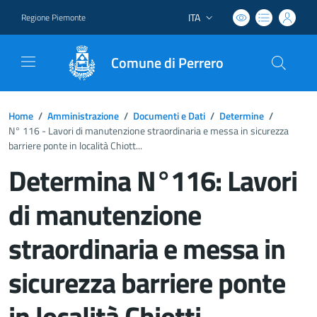
ITA
Regione Piemonte
Lingua attiva:
Comune di Perrero
Home
/
Amministrazione
/
Documenti e Dati
/
Determine
/
N° 116 - Lavori di manutenzione straordinaria e messa in sicurezza
barriere ponte in località Chiott...
Determina N°116: Lavori
di manutenzione
straordinaria e messa in
sicurezza barriere ponte
in località Chiotti