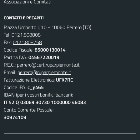
Associazioni e Comitati
CONTATTI E RECAPITI
Piazza Umberto I, 10 - 10060 Perrero (TO)
Tel:
0121.808808
Fax:
0121.808758
Codice Fiscale:
85000130014
Partita IVA:
04567220019
P.E.C.:
perrero@cert.ruparpiemonte.it
Email:
perrero@ruparpiemonte.it
Fatturazione Elettronica:
UFK7RC
Codice IPA:
c_g465
IBAN (per i vostri bonifici bancari):
IT 52 Q 03069 30730 1000000 46083
Conto Corrente Postale:
30974109