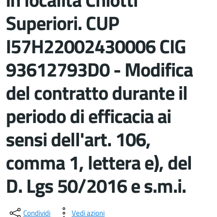
Superiori. CUP
I57H22002430006 CIG
93612793D0 - Modifica
del contratto durante il
periodo di efficacia ai
sensi dell'art. 106,
comma 1, lettera e), del
D. Lgs 50/2016 e s.m.i.
Dettagli del documento
Condividi
Vedi azioni