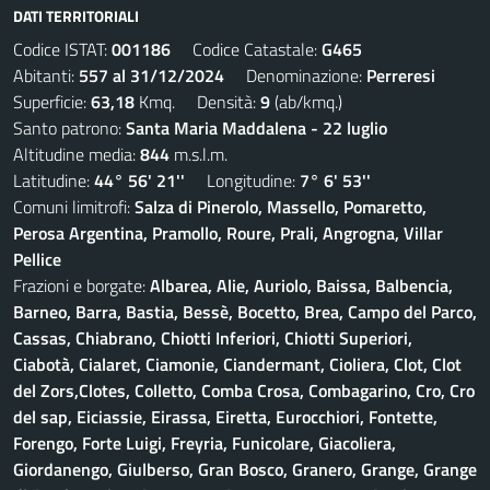
DATI TERRITORIALI
Codice ISTAT:
001186
Codice Catastale:
G465
Abitanti:
557 al 31/12/2024
Denominazione:
Perreresi
Superficie:
63,18
Kmq. Densità:
9
(ab/kmq.)
Santo patrono:
Santa Maria Maddalena - 22 luglio
Altitudine media:
844
m.s.l.m.
Latitudine:
44° 56' 21''
Longitudine:
7° 6' 53''
Comuni limitrofi:
Salza di Pinerolo, Massello, Pomaretto,
Perosa Argentina, Pramollo, Roure, Prali, Angrogna, Villar
Pellice
Frazioni e borgate:
Albarea, Alie, Auriolo, Baissa, Balbencia,
Barneo, Barra, Bastia, Bessè, Bocetto, Brea, Campo del Parco,
Cassas, Chiabrano, Chiotti Inferiori, Chiotti Superiori,
Ciabotà, Cialaret, Ciamonie, Ciandermant, Cioliera, Clot, Clot
del Zors,Clotes, Colletto, Comba Crosa, Combagarino, Cro, Cro
del sap, Eiciassie, Eirassa, Eiretta, Eurocchiori, Fontette,
Forengo, Forte Luigi, Freyria, Funicolare, Giacoliera,
Giordanengo, Giulberso, Gran Bosco, Granero, Grange, Grange