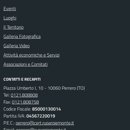
Eventi
Luoghi
Il Territorio
Galleria Fotografica
Galleria Video
Attività economiche e Servizi
Associazioni e Comitati
CONTATTI E RECAPITI
Piazza Umberto I, 10 - 10060 Perrero (TO)
Tel:
0121.808808
Fax:
0121.808758
Codice Fiscale:
85000130014
Partita IVA:
04567220019
P.E.C.:
perrero@cert.ruparpiemonte.it
Email:
perrero@ruparpiemonte.it