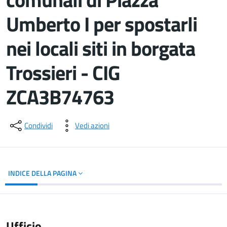
Umberto I per spostarli
nei locali siti in borgata
Trossieri - CIG
ZCA3B74763
Dettagli del documento
Condividi
Vedi azioni
INDICE DELLA PAGINA
Ufficio