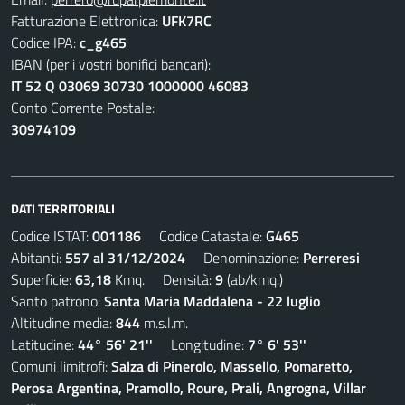
Fatturazione Elettronica:
UFK7RC
Codice IPA:
c_g465
IBAN (per i vostri bonifici bancari):
IT 52 Q 03069 30730 1000000 46083
Conto Corrente Postale:
30974109
DATI TERRITORIALI
Codice ISTAT:
001186
Codice Catastale:
G465
Abitanti:
557 al 31/12/2024
Denominazione:
Perreresi
Superficie:
63,18
Kmq. Densità:
9
(ab/kmq.)
Santo patrono:
Santa Maria Maddalena - 22 luglio
Altitudine media:
844
m.s.l.m.
Latitudine:
44° 56' 21''
Longitudine:
7° 6' 53''
Comuni limitrofi:
Salza di Pinerolo, Massello, Pomaretto,
Perosa Argentina, Pramollo, Roure, Prali, Angrogna, Villar