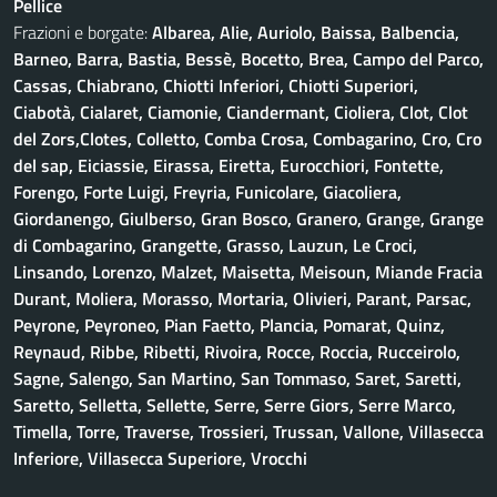
Pellice
Frazioni e borgate:
Albarea, Alie, Auriolo, Baissa, Balbencia,
Barneo, Barra, Bastia, Bessè, Bocetto, Brea, Campo del Parco,
Cassas, Chiabrano, Chiotti Inferiori, Chiotti Superiori,
Ciabotà, Cialaret, Ciamonie, Ciandermant, Cioliera, Clot, Clot
del Zors,Clotes, Colletto, Comba Crosa, Combagarino, Cro, Cro
del sap, Eiciassie, Eirassa, Eiretta, Eurocchiori, Fontette,
Forengo, Forte Luigi, Freyria, Funicolare, Giacoliera,
Giordanengo, Giulberso, Gran Bosco, Granero, Grange, Grange
di Combagarino, Grangette, Grasso, Lauzun, Le Croci,
Linsando, Lorenzo, Malzet, Maisetta, Meisoun, Miande Fracia
Durant, Moliera, Morasso, Mortaria, Olivieri, Parant, Parsac,
Peyrone, Peyroneo, Pian Faetto, Plancia, Pomarat, Quinz,
Reynaud, Ribbe, Ribetti, Rivoira, Rocce, Roccia, Rucceirolo,
Sagne, Salengo, San Martino, San Tommaso, Saret, Saretti,
Saretto, Selletta, Sellette, Serre, Serre Giors, Serre Marco,
Timella, Torre, Traverse, Trossieri, Trussan, Vallone, Villasecca
Inferiore, Villasecca Superiore, Vrocchi