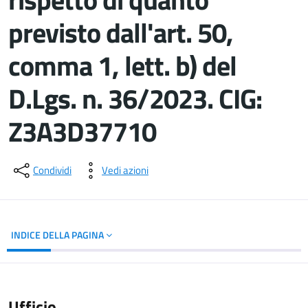
previsto dall'art. 50,
comma 1, lett. b) del
D.Lgs. n. 36/2023. CIG:
Z3A3D37710
Dettagli del documento
Condividi
Vedi azioni
INDICE DELLA PAGINA
Ufficio