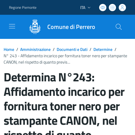
ITA
Regione Piemonte
Lingua attiva:
Comune di Perrero
Home
/
Amministrazione
/
Documenti e Dati
/
Determine
/
N° 243 - Affidamento incarico per fornitura toner nero per stampante
CANON, nel rispetto di quanto previs...
Determina N°243:
Affidamento incarico per
fornitura toner nero per
stampante CANON, nel
rispetto di quanto