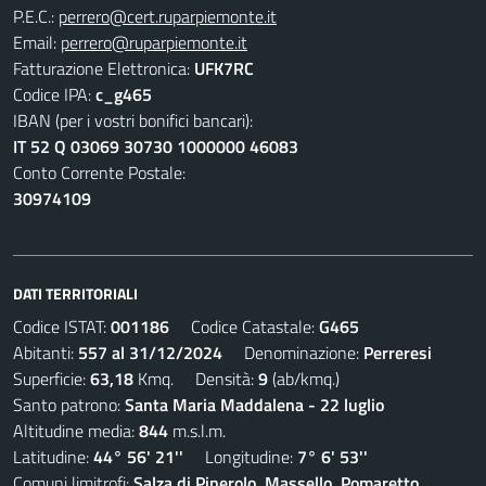
P.E.C.:
perrero@cert.ruparpiemonte.it
Email:
perrero@ruparpiemonte.it
Fatturazione Elettronica:
UFK7RC
Codice IPA:
c_g465
IBAN (per i vostri bonifici bancari):
IT 52 Q 03069 30730 1000000 46083
Conto Corrente Postale:
30974109
DATI TERRITORIALI
Codice ISTAT:
001186
Codice Catastale:
G465
Abitanti:
557 al 31/12/2024
Denominazione:
Perreresi
Superficie:
63,18
Kmq. Densità:
9
(ab/kmq.)
Santo patrono:
Santa Maria Maddalena - 22 luglio
Altitudine media:
844
m.s.l.m.
Latitudine:
44° 56' 21''
Longitudine:
7° 6' 53''
Comuni limitrofi:
Salza di Pinerolo, Massello, Pomaretto,