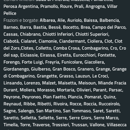
Perosa Argentina, Pramollo, Roure, Prali, Angrogna, Villar
Pellice
Frazioni e borgate:
Albarea, Alie, Auriolo, Baissa, Balbencia,
Barneo, Barra, Bastia, Bessè, Bocetto, Brea, Campo del Parco,
Cassas, Chiabrano, Chiotti Inferiori, Chiotti Superiori,
Ciabotà, Cialaret, Ciamonie, Ciandermant, Cioliera, Clot, Clot
del Zors,Clotes, Colletto, Comba Crosa, Combagarino, Cro, Cro
del sap, Eiciassie, Eirassa, Eiretta, Eurocchiori, Fontette,
Forengo, Forte Luigi, Freyria, Funicolare, Giacoliera,
Giordanengo, Giulberso, Gran Bosco, Granero, Grange, Grange
di Combagarino, Grangette, Grasso, Lauzun, Le Croci,
Linsando, Lorenzo, Malzet, Maisetta, Meisoun, Miande Fracia
Durant, Moliera, Morasso, Mortaria, Olivieri, Parant, Parsac,
Peyrone, Peyroneo, Pian Faetto, Plancia, Pomarat, Quinz,
Reynaud, Ribbe, Ribetti, Rivoira, Rocce, Roccia, Rucceirolo,
Sagne, Salengo, San Martino, San Tommaso, Saret, Saretti,
Saretto, Selletta, Sellette, Serre, Serre Giors, Serre Marco,
Timella, Torre, Traverse, Trossieri, Trussan, Vallone, Villasecca