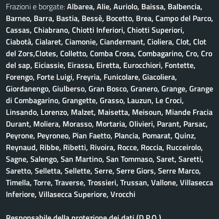
Frazioni e borgate:
Albarea, Alie, Auriolo, Baissa, Balbencia,
Barneo, Barra, Bastia, Bessè, Bocetto, Brea, Campo del Parco,
Cassas, Chiabrano, Chiotti Inferiori, Chiotti Superiori,
Ciabotà, Cialaret, Ciamonie, Ciandermant, Cioliera, Clot, Clot
del Zors,Clotes, Colletto, Comba Crosa, Combagarino, Cro, Cro
del sap, Eiciassie, Eirassa, Eiretta, Eurocchiori, Fontette,
Forengo, Forte Luigi, Freyria, Funicolare, Giacoliera,
Giordanengo, Giulberso, Gran Bosco, Granero, Grange, Grange
di Combagarino, Grangette, Grasso, Lauzun, Le Croci,
Linsando, Lorenzo, Malzet, Maisetta, Meisoun, Miande Fracia
Durant, Moliera, Morasso, Mortaria, Olivieri, Parant, Parsac,
Peyrone, Peyroneo, Pian Faetto, Plancia, Pomarat, Quinz,
Reynaud, Ribbe, Ribetti, Rivoira, Rocce, Roccia, Rucceirolo,
Sagne, Salengo, San Martino, San Tommaso, Saret, Saretti,
Saretto, Selletta, Sellette, Serre, Serre Giors, Serre Marco,
Timella, Torre, Traverse, Trossieri, Trussan, Vallone, Villasecca
Inferiore, Villasecca Superiore, Vrocchi
Responsabile della protezione dei dati (D.P.O.)