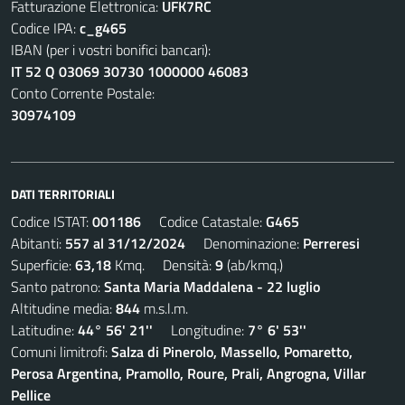
Fatturazione Elettronica:
UFK7RC
Codice IPA:
c_g465
IBAN (per i vostri bonifici bancari):
IT 52 Q 03069 30730 1000000 46083
Conto Corrente Postale:
30974109
DATI TERRITORIALI
Codice ISTAT:
001186
Codice Catastale:
G465
Abitanti:
557 al 31/12/2024
Denominazione:
Perreresi
Superficie:
63,18
Kmq. Densità:
9
(ab/kmq.)
Santo patrono:
Santa Maria Maddalena - 22 luglio
Altitudine media:
844
m.s.l.m.
Latitudine:
44° 56' 21''
Longitudine:
7° 6' 53''
Comuni limitrofi:
Salza di Pinerolo, Massello, Pomaretto,
Perosa Argentina, Pramollo, Roure, Prali, Angrogna, Villar
Pellice