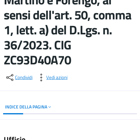
sensi dell'art. 50, comma
1, lett. a) del D.Lgs. n.
36/2023. CIG
ZC93D40A70
Dettagli del documento
Condividi
Vedi azioni
INDICE DELLA PAGINA
Ufficio