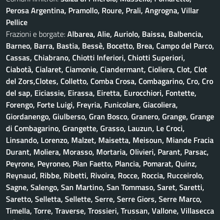
Perosa Argentina, Pramollo, Roure, Prali, Angrogna, Villar
Pellice
Frazioni e borgate:
Albarea, Alie, Auriolo, Baissa, Balbencia,
Barneo, Barra, Bastia, Bessè, Bocetto, Brea, Campo del Parco,
Cassas, Chiabrano, Chiotti Inferiori, Chiotti Superiori,
Ciabotà, Cialaret, Ciamonie, Ciandermant, Cioliera, Clot, Clot
del Zors,Clotes, Colletto, Comba Crosa, Combagarino, Cro, Cro
del sap, Eiciassie, Eirassa, Eiretta, Eurocchiori, Fontette,
Forengo, Forte Luigi, Freyria, Funicolare, Giacoliera,
Giordanengo, Giulberso, Gran Bosco, Granero, Grange, Grange
di Combagarino, Grangette, Grasso, Lauzun, Le Croci,
Linsando, Lorenzo, Malzet, Maisetta, Meisoun, Miande Fracia
Durant, Moliera, Morasso, Mortaria, Olivieri, Parant, Parsac,
Peyrone, Peyroneo, Pian Faetto, Plancia, Pomarat, Quinz,
Reynaud, Ribbe, Ribetti, Rivoira, Rocce, Roccia, Rucceirolo,
Sagne, Salengo, San Martino, San Tommaso, Saret, Saretti,
Saretto, Selletta, Sellette, Serre, Serre Giors, Serre Marco,
Timella, Torre, Traverse, Trossieri, Trussan, Vallone, Villasecca