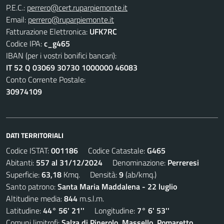
P.E.C.:
perrero@cert.ruparpiemonte.it
Email:
perrero@ruparpiemonte.it
Fatturazione Elettronica:
UFK7RC
Codice IPA:
c_g465
IBAN (per i vostri bonifici bancari):
IT 52 Q 03069 30730 1000000 46083
Conto Corrente Postale:
30974109
DATI TERRITORIALI
Codice ISTAT:
001186
Codice Catastale:
G465
Abitanti:
557 al 31/12/2024
Denominazione:
Perreresi
Superficie:
63,18
Kmq. Densità:
9
(ab/kmq.)
Santo patrono:
Santa Maria Maddalena - 22 luglio
Altitudine media:
844
m.s.l.m.
Latitudine:
44° 56' 21''
Longitudine:
7° 6' 53''
Comuni limitrofi:
Salza di Pinerolo, Massello, Pomaretto,