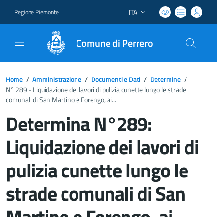
ITA
Regione Piemonte
Lingua attiva:
Comune di Perrero
Home
/
Amministrazione
/
Documenti e Dati
/
Determine
/
N° 289 - Liquidazione dei lavori di pulizia cunette lungo le strade
comunali di San Martino e Forengo, ai...
Determina N°289:
Liquidazione dei lavori di
pulizia cunette lungo le
strade comunali di San
Martino e Forengo, ai