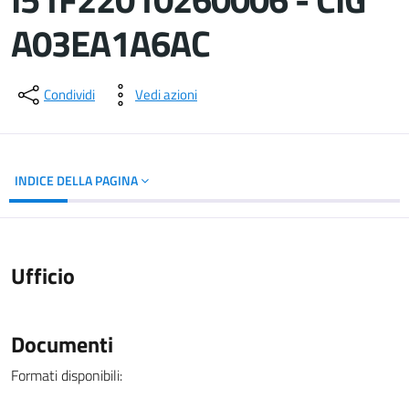
A03EA1A6AC
Dettagli del documento
Condividi
Vedi azioni
INDICE DELLA PAGINA
Ufficio
Documenti
Formati disponibili: