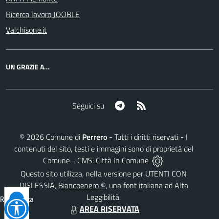
Ricerca lavoro JOOBLE
Valchisone.it
UN GRAZIE A...
Telegram
RSS
Seguici su
©
2026
Comune di
Perrero
- Tutti i diritti riservati - I
contenuti del sito, testi e immagini sono di proprietà del
Comune - CMS:
Città In Comune
Questo sito utilizza, nella versione per UTENTI CON
DISLESSIA,
Biancoenero ®
, una font italiana ad Alta
Leggibilità.
Reimposta
AREA RISERVATA
tutto