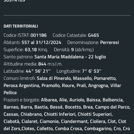
DATI TERRITORIALI
Codice ISTAT:
001186
Codice Catastale:
G465
Abitanti:
557 al 31/12/2024
Denominazione:
Perreresi
Superficie:
63,18
Kmq. Densità:
9
(ab/kmq.)
Santo patrono:
Santa Maria Maddalena - 22 luglio
Altitudine media:
844
m.s.l.m.
Latitudine:
44° 56' 21''
Longitudine:
7° 6' 53''
Comuni limitrofi:
Salza di Pinerolo, Massello, Pomaretto,
Perosa Argentina, Pramollo, Roure, Prali, Angrogna, Villar
Pellice
Frazioni e borgate:
Albarea, Alie, Auriolo, Baissa, Balbencia,
Barneo, Barra, Bastia, Bessè, Bocetto, Brea, Campo del Parco,
Cassas, Chiabrano, Chiotti Inferiori, Chiotti Superiori,
Ciabotà, Cialaret, Ciamonie, Ciandermant, Cioliera, Clot, Clot
del Zors,Clotes, Colletto, Comba Crosa, Combagarino, Cro, Cro