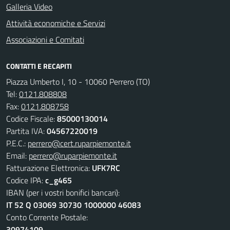
Galleria Video
Attività economiche e Servizi
Associazioni e Comitati
CONTATTI E RECAPITI
Piazza Umberto I, 10 - 10060 Perrero (TO)
Tel:
0121.808808
Fax:
0121.808758
Codice Fiscale:
85000130014
Partita IVA:
04567220019
P.E.C.:
perrero@cert.ruparpiemonte.it
Email:
perrero@ruparpiemonte.it
Fatturazione Elettronica:
UFK7RC
Codice IPA:
c_g465
IBAN (per i vostri bonifici bancari):
IT 52 Q 03069 30730 1000000 46083
Conto Corrente Postale:
30974109