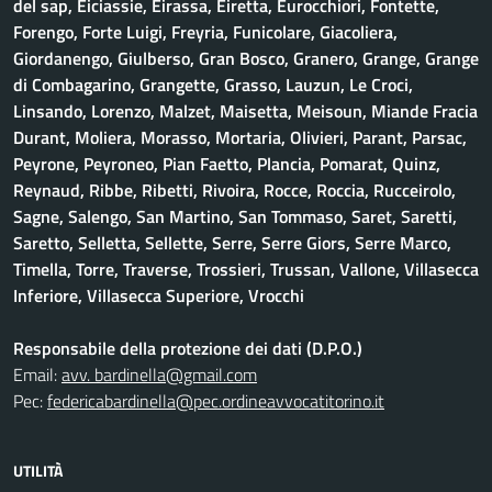
del sap, Eiciassie, Eirassa, Eiretta, Eurocchiori, Fontette,
Forengo, Forte Luigi, Freyria, Funicolare, Giacoliera,
Giordanengo, Giulberso, Gran Bosco, Granero, Grange, Grange
di Combagarino, Grangette, Grasso, Lauzun, Le Croci,
Linsando, Lorenzo, Malzet, Maisetta, Meisoun, Miande Fracia
Durant, Moliera, Morasso, Mortaria, Olivieri, Parant, Parsac,
Peyrone, Peyroneo, Pian Faetto, Plancia, Pomarat, Quinz,
Reynaud, Ribbe, Ribetti, Rivoira, Rocce, Roccia, Rucceirolo,
Sagne, Salengo, San Martino, San Tommaso, Saret, Saretti,
Saretto, Selletta, Sellette, Serre, Serre Giors, Serre Marco,
Timella, Torre, Traverse, Trossieri, Trussan, Vallone, Villasecca
Inferiore, Villasecca Superiore, Vrocchi
Responsabile della protezione dei dati (D.P.O.)
Email:
avv. bardinella@gmail.com
Pec:
federicabardinella@pec.ordineavvocatitorino.it
UTILITÀ