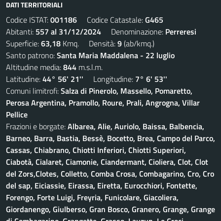
DATI TERRITORIALI
Codice ISTAT:
001186
Codice Catastale:
G465
Abitanti:
557 al 31/12/2024
Denominazione:
Perreresi
Superficie:
63,18
Kmq. Densità:
9
(ab/kmq.)
Santo patrono:
Santa Maria Maddalena - 22 luglio
Altitudine media:
844
m.s.l.m.
Latitudine:
44° 56' 21''
Longitudine:
7° 6' 53''
Comuni limitrofi:
Salza di Pinerolo, Massello, Pomaretto,
Perosa Argentina, Pramollo, Roure, Prali, Angrogna, Villar
Pellice
Frazioni e borgate:
Albarea, Alie, Auriolo, Baissa, Balbencia,
Barneo, Barra, Bastia, Bessè, Bocetto, Brea, Campo del Parco,
Cassas, Chiabrano, Chiotti Inferiori, Chiotti Superiori,
Ciabotà, Cialaret, Ciamonie, Ciandermant, Cioliera, Clot, Clot
del Zors,Clotes, Colletto, Comba Crosa, Combagarino, Cro, Cro
del sap, Eiciassie, Eirassa, Eiretta, Eurocchiori, Fontette,
Forengo, Forte Luigi, Freyria, Funicolare, Giacoliera,
Giordanengo, Giulberso, Gran Bosco, Granero, Grange, Grange