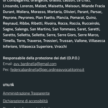
di Combagarino, Grangette, Grasso, Lauzun, Le Croci,
Linsando, Lorenzo, Malzet, Maisetta, Meisoun, Miande Fracia
Durant, Moliera, Morasso, Mortaria, Olivieri, Parant, Parsac,
Peyrone, Peyroneo, Pian Faetto, Plancia, Pomarat, Quinz,
Reynaud, Ribbe, Ribetti, Rivoira, Rocce, Roccia, Rucceirolo,
Sagne, Salengo, San Martino, San Tommaso, Saret, Saretti,
Saretto, Selletta, Sellette, Serre, Serre Giors, Serre Marco,
Timella, Torre, Traverse, Trossieri, Trussan, Vallone, Villasecca
Inferiore, Villasecca Superiore, Vrocchi
Responsabile della protezione dei dati (D.P.O.)
Email:
avv. bardinella@gmail.com
Pec:
federicabardinella@pec.ordineavvocatitorino.it
UTILITÀ
Amministrazione Trasparente
Dichiarazione di accessibilità