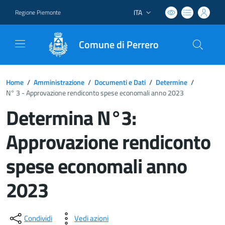
ITA
Regione Piemonte
Lingua attiva:
Comune di Perrero
Home
/
Amministrazione
/
Documenti e Dati
/
Determine
/
N° 3 - Approvazione rendiconto spese economali anno 2023
Determina N°3:
Approvazione rendiconto
spese economali anno
2023
Dettagli del documento
Condividi
Vedi azioni