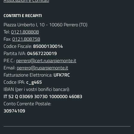
Associazioni e Comitati
CONTATTI E RECAPITI
Piazza Umberto I, 10 - 10060 Perrero (TO)
Tel:
0121.808808
Fax:
0121.808758
Codice Fiscale:
85000130014
Partita IVA:
04567220019
P.E.C.:
perrero@cert.ruparpiemonte.it
Email:
perrero@ruparpiemonte.it
Fatturazione Elettronica:
UFK7RC
Codice IPA:
c_g465
IBAN (per i vostri bonifici bancari):
IT 52 Q 03069 30730 1000000 46083
Conto Corrente Postale:
30974109