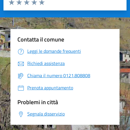
Valuta da 1 a 5 stelle la pagina
Valuta 1 stelle su 5
Valuta 2 stelle su 5
Valuta 3 stelle su 5
Valuta 4 stelle su 5
Valuta 5 stelle su 5
Contatta il comune
Leggi le domande frequenti
Richiedi assistenza
Chiama il numero 0121.808808
Prenota appuntamento
Problemi in città
Segnala disservizio