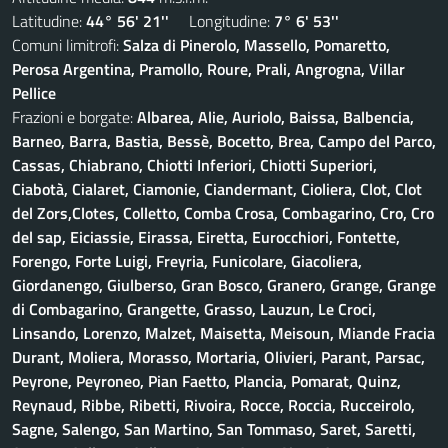
Latitudine:
44° 56' 21''
Longitudine:
7° 6' 53''
Comuni limitrofi:
Salza di Pinerolo, Massello, Pomaretto,
Perosa Argentina, Pramollo, Roure, Prali, Angrogna, Villar
Pellice
Frazioni e borgate:
Albarea, Alie, Auriolo, Baissa, Balbencia,
Barneo, Barra, Bastia, Bessè, Bocetto, Brea, Campo del Parco,
Cassas, Chiabrano, Chiotti Inferiori, Chiotti Superiori,
Ciabotà, Cialaret, Ciamonie, Ciandermant, Cioliera, Clot, Clot
del Zors,Clotes, Colletto, Comba Crosa, Combagarino, Cro, Cro
del sap, Eiciassie, Eirassa, Eiretta, Eurocchiori, Fontette,
Forengo, Forte Luigi, Freyria, Funicolare, Giacoliera,
Giordanengo, Giulberso, Gran Bosco, Granero, Grange, Grange
di Combagarino, Grangette, Grasso, Lauzun, Le Croci,
Linsando, Lorenzo, Malzet, Maisetta, Meisoun, Miande Fracia
Durant, Moliera, Morasso, Mortaria, Olivieri, Parant, Parsac,
Peyrone, Peyroneo, Pian Faetto, Plancia, Pomarat, Quinz,
Reynaud, Ribbe, Ribetti, Rivoira, Rocce, Roccia, Rucceirolo,
Sagne, Salengo, San Martino, San Tommaso, Saret, Saretti,