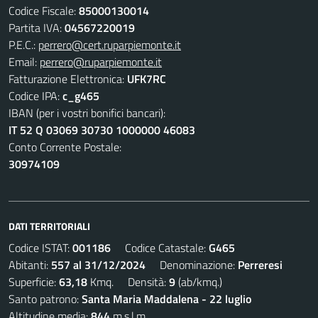
Codice Fiscale:
85000130014
Partita IVA:
04567220019
P.E.C.:
perrero@cert.ruparpiemonte.it
Email:
perrero@ruparpiemonte.it
Fatturazione Elettronica:
UFK7RC
Codice IPA:
c_g465
IBAN (per i vostri bonifici bancari):
IT 52 Q 03069 30730 1000000 46083
Conto Corrente Postale:
30974109
DATI TERRITORIALI
Codice ISTAT:
001186
Codice Catastale:
G465
Abitanti:
557 al 31/12/2024
Denominazione:
Perreresi
Superficie:
63,18
Kmq. Densità:
9
(ab/kmq.)
Santo patrono:
Santa Maria Maddalena - 22 luglio
Altitudine media:
844
m.s.l.m.