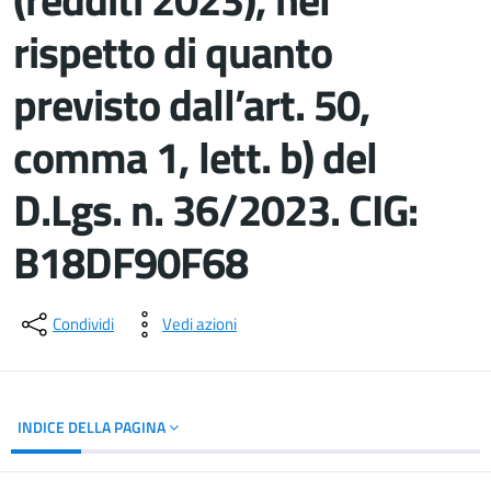
rispetto di quanto
previsto dall’art. 50,
comma 1, lett. b) del
D.Lgs. n. 36/2023. CIG:
B18DF90F68
Dettagli del documento
Condividi
Vedi azioni
INDICE DELLA PAGINA