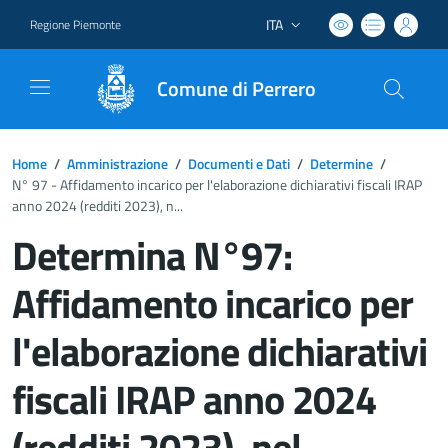
ITA
Regione Piemonte
Lingua attiva:
Comune di Perrero
Home
/
Amministrazione
/
Documenti e Dati
/
Determine
/
N° 97 - Affidamento incarico per l'elaborazione dichiarativi fiscali IRAP
anno 2024 (redditi 2023), n...
Determina N°97:
Affidamento incarico per
l'elaborazione dichiarativi
fiscali IRAP anno 2024
(redditi 2023), nel