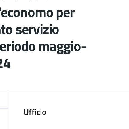
l'economo per
o servizio
eriodo maggio-
24
ocumento
Ufficio