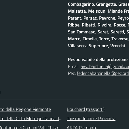
Combagarino, Grangette, Grasso
Maisetta, Meisoun, Miande Frac
Parant, Parsac, Peyrone, Peyro
Ribbe, Ribetti, Rivoira, Rocce,
San Tommaso, Saret, Saretti, Sa
Marco, Timella, Torre, Traverse,
Villasecca Superiore, Vrocchi
Responsabile della protezione d
Email:
avv. bardinella@gmail.c
Pec:
federicabardinella@pec.ordi
I
 sito della Regione Piemonte
Bouchard (trasporti)
 sito della Città Metropolitanda di Torino
Turismo Torino e Provincia
ontana dei Comuni Valli Chisone e Germanasca
ARPA Piemonte