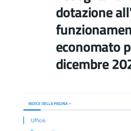
dotazione al
funzionament
economato p
dicembre 20
Dettagli del d
INDICE DELLA PAGINA
Ufficio