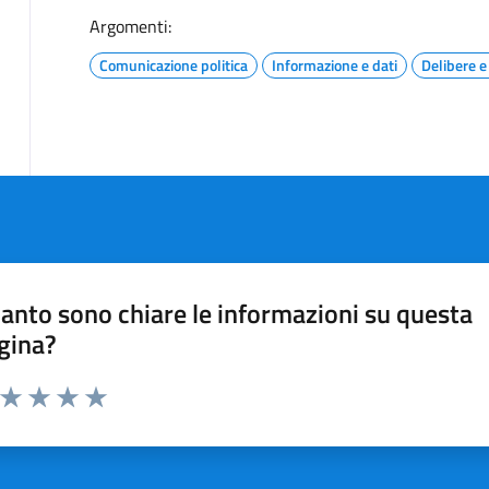
Argomenti:
Comunicazione politica
Informazione e dati
Delibere 
anto sono chiare le informazioni su questa
gina?
a da 1 a 5 stelle la pagina
ta 1 stelle su 5
Valuta 2 stelle su 5
Valuta 3 stelle su 5
Valuta 4 stelle su 5
Valuta 5 stelle su 5