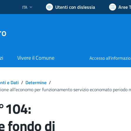
Utenti con dislessia
Aree 
ITA
Lingua attiva:
ro
zi
Vivere il Comune
Accesso all'informazi
ti e Dati
/
Determine
/
ione all'economo per funzionamento servizio economato periodo m
°104:
 fondo di