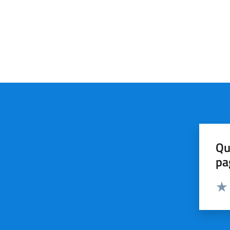
Qu
pa
Valut
Valu