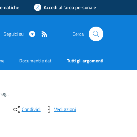
Tematiche
Accedi all'area personale
Telegram
RSS
Seguici su
Cerca
one
Documenti e dati
Tutti gli argomenti
ag...
Condividi
Vedi azioni