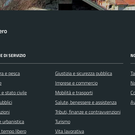
ero
E DI SERVIZIO
N
ra e pesca
Giustizia e sicurezza pubblica
Ta
e
Imprese e commercio
No
e stato civile
Mobilità e trasporti
C
ubblici
Salute, benessere e assistenza
Av
zioni
Tributi, finanze e contravvenzioni
 urbanistica
Turismo
e tempo libero
Vita lavorativa