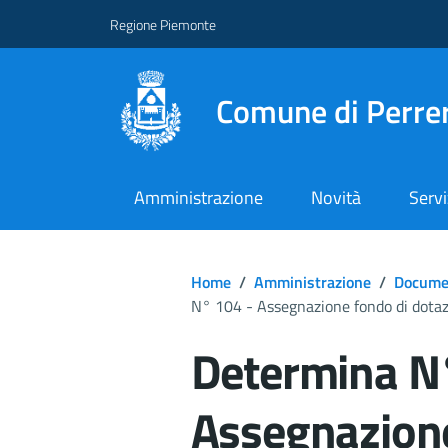
Regione Piemonte
Comune di Perre
Amministrazione
Novità
Servi
Home
/
Amministrazione
/
Documen
N° 104 - Assegnazione fondo di dotaz
Determina N
Assegnazione