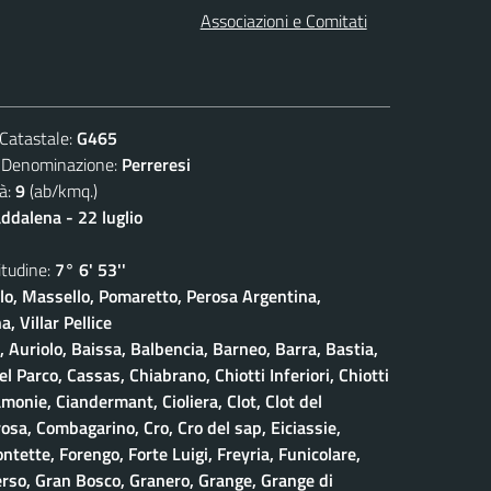
Associazioni e Comitati
atastale:
G465
nominazione:
Perreresi
à:
9
(ab/kmq.)
dalena - 22 luglio
udine:
7° 6' 53''
olo, Massello, Pomaretto, Perosa Argentina,
, Villar Pellice
, Auriolo, Baissa, Balbencia, Barneo, Barra, Bastia,
 Parco, Cassas, Chiabrano, Chiotti Inferiori, Chiotti
amonie, Ciandermant, Cioliera, Clot, Clot del
osa, Combagarino, Cro, Cro del sap, Eiciassie,
ontette, Forengo, Forte Luigi, Freyria, Funicolare,
erso, Gran Bosco, Granero, Grange, Grange di