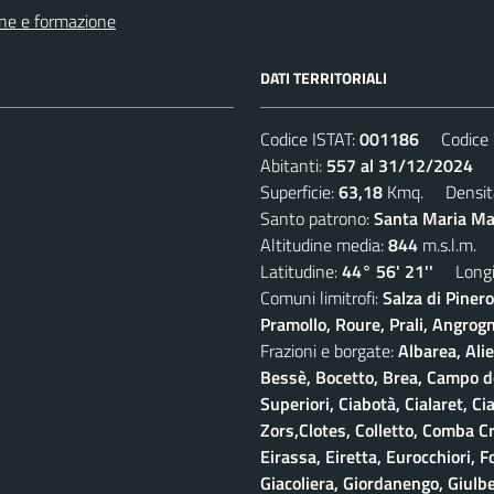
ne e formazione
DATI TERRITORIALI
Codice ISTAT:
001186
Codice C
Abitanti:
557 al 31/12/2024
De
Superficie:
63,18
Kmq. Densit
Santo patrono:
Santa Maria Mad
Altitudine media:
844
m.s.l.m.
Latitudine:
44° 56' 21''
Longit
Comuni limitrofi:
Salza di Piner
Pramollo, Roure, Prali, Angrogna
Frazioni e borgate:
Albarea, Alie
Bessè, Bocetto, Brea, Campo del
Superiori, Ciabotà, Cialaret, Ci
Zors,Clotes, Colletto, Comba Cr
Eirassa, Eiretta, Eurocchiori, F
Giacoliera, Giordanengo, Giulb