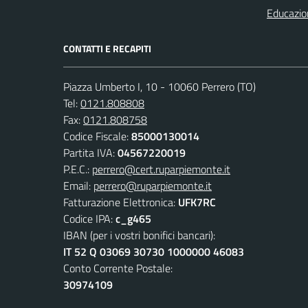
Educazio
CONTATTI E RECAPITI
Piazza Umberto I, 10 - 10060 Perrero (TO)
Tel:
0121.808808
Fax:
0121.808758
Codice Fiscale:
85000130014
Partita IVA:
04567220019
P.E.C.:
perrero@cert.ruparpiemonte.it
Email:
perrero@ruparpiemonte.it
Fatturazione Elettronica:
UFK7RC
Codice IPA:
c_g465
IBAN (per i vostri bonifici bancari):
IT 52 Q 03069 30730 1000000 46083
Conto Corrente Postale:
30974109