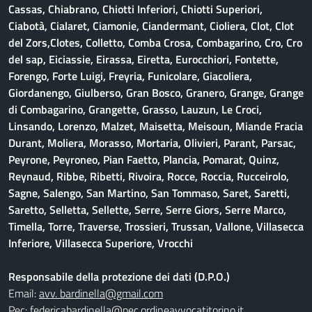
Cassas, Chiabrano, Chiotti Inferiori, Chiotti Superiori,
Ciabotà, Cialaret, Ciamonie, Ciandermant, Cioliera, Clot, Clot
del Zors,Clotes, Colletto, Comba Crosa, Combagarino, Cro, Cro
del sap, Eiciassie, Eirassa, Eiretta, Eurocchiori, Fontette,
Forengo, Forte Luigi, Freyria, Funicolare, Giacoliera,
Giordanengo, Giulberso, Gran Bosco, Granero, Grange, Grange
di Combagarino, Grangette, Grasso, Lauzun, Le Croci,
Linsando, Lorenzo, Malzet, Maisetta, Meisoun, Miande Fracia
Durant, Moliera, Morasso, Mortaria, Olivieri, Parant, Parsac,
Peyrone, Peyroneo, Pian Faetto, Plancia, Pomarat, Quinz,
Reynaud, Ribbe, Ribetti, Rivoira, Rocce, Roccia, Rucceirolo,
Sagne, Salengo, San Martino, San Tommaso, Saret, Saretti,
Saretto, Selletta, Sellette, Serre, Serre Giors, Serre Marco,
Timella, Torre, Traverse, Trossieri, Trussan, Vallone, Villasecca
Inferiore, Villasecca Superiore, Vrocchi
Responsabile della protezione dei dati (D.P.O.)
Email:
avv. bardinella@gmail.com
Pec:
federicabardinella@pec.ordineavvocatitorino.it