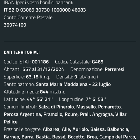
IBAN (per i vostri bonifici bancari):
IT 52 Q 03069 30730 1000000 46083
Conto Corrente Postale:
30974109
DATI TERRITORIALI
Codice ISTAT:
001186
Codice Catastale:
G465
Abitanti:
557 al 31/12/2024
Denominazione:
Perreresi
Superficie:
63,18
Kmq. Densità:
9
(ab/kmq.)
Santo patrono:
Santa Maria Maddalena - 22 luglio
Altitudine media:
844
m.s.l.m.
Latitudine:
44° 56' 21''
Longitudine:
7° 6' 53''
Comuni limitrofi:
Salza di Pinerolo, Massello, Pomaretto,
Perosa Argentina, Pramollo, Roure, Prali, Angrogna, Villar
Pellice
Frazioni e borgate:
Albarea, Alie, Auriolo, Baissa, Balbencia,
Barneo, Barra, Bastia, Bessè, Bocetto, Brea, Campo del Parco,