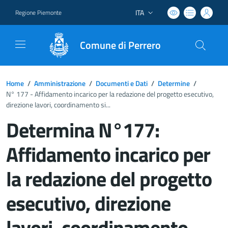
ITA
Regione Piemonte
Lingua attiva:
Comune di Perrero
Home
/
Amministrazione
/
Documenti e Dati
/
Determine
/
N° 177 - Affidamento incarico per la redazione del progetto esecutivo,
direzione lavori, coordinamento si...
Determina N°177:
Affidamento incarico per
la redazione del progetto
esecutivo, direzione
lavori, coordinamento