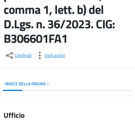
comma 1, lett. b) del
D.Lgs. n. 36/2023. CIG:
B306601FA1
Dettagli del documento
Condividi
Vedi azioni
INDICE DELLA PAGINA
Ufficio