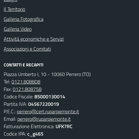
Il Territorio
Galleria Fotografica
Galleria Video
Attività economiche e Servizi
Associazioni e Comitati
CONTATTI E RECAPITI
Piazza Umberto I, 10 - 10060 Perrero (TO)
Tel:
0121.808808
Fax:
0121.808758
Codice Fiscale:
85000130014
Partita IVA:
04567220019
P.E.C.:
perrero@cert.ruparpiemonte.it
Email:
perrero@ruparpiemonte.it
Fatturazione Elettronica:
UFK7RC
Codice IPA:
c_g465