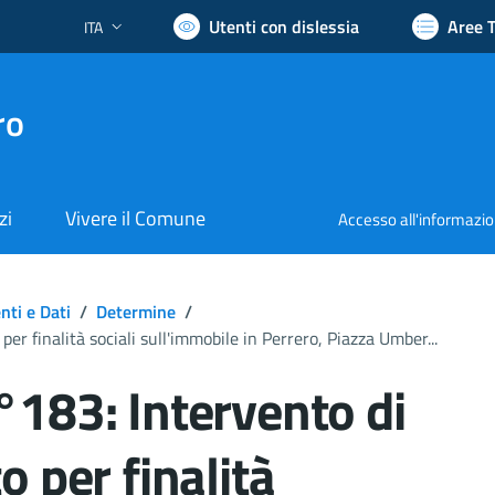
Utenti con dislessia
Aree 
ITA
Lingua attiva:
ro
zi
Vivere il Comune
Accesso all'informazi
ti e Dati
/
Determine
/
r finalità sociali sull'immobile in Perrero, Piazza Umber...
183: Intervento di
 per finalità