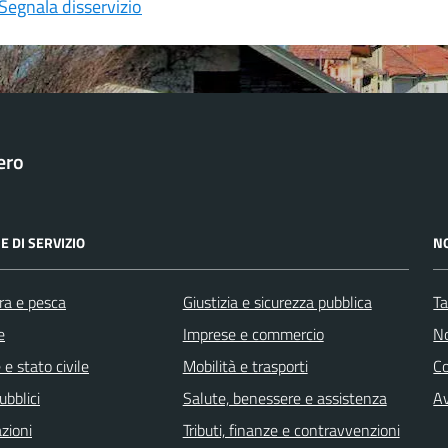
Segnala disservizio
ero
E DI SERVIZIO
N
ra e pesca
Giustizia e sicurezza pubblica
Ta
e
Imprese e commercio
No
e stato civile
Mobilità e trasporti
C
ubblici
Salute, benessere e assistenza
Av
zioni
Tributi, finanze e contravvenzioni