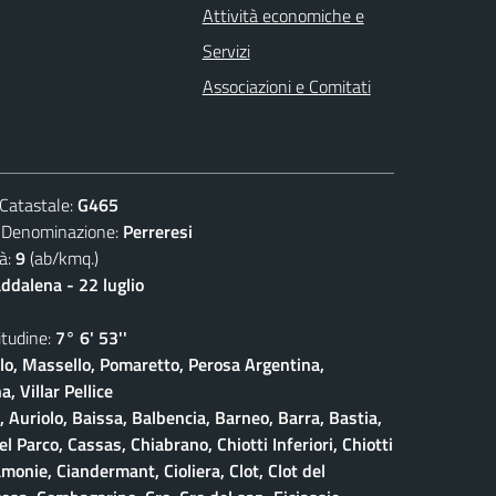
Attività economiche e
Servizi
Associazioni e Comitati
atastale:
G465
nominazione:
Perreresi
à:
9
(ab/kmq.)
dalena - 22 luglio
udine:
7° 6' 53''
olo, Massello, Pomaretto, Perosa Argentina,
, Villar Pellice
, Auriolo, Baissa, Balbencia, Barneo, Barra, Bastia,
 Parco, Cassas, Chiabrano, Chiotti Inferiori, Chiotti
amonie, Ciandermant, Cioliera, Clot, Clot del