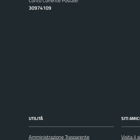
Conto Corrente Postale:
30974109
UTILITÀ
SITI AMIC
Amministrazione Trasparente
Visita il