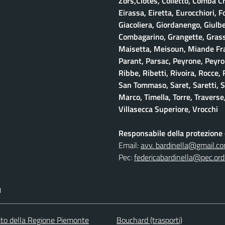
Zors,Clotes, Colletto, Comba Cr
Eirassa, Eiretta, Eurocchiori, F
Giacoliera, Giordanengo, Giulb
Combagarino, Grangette, Grasso
Maisetta, Meisoun, Miande Frac
Parant, Parsac, Peyrone, Peyro
Ribbe, Ribetti, Rivoira, Rocce,
San Tommaso, Saret, Saretti, Sa
Marco, Timella, Torre, Traverse,
Villasecca Superiore, Vrocchi
Responsabile della protezione d
Email:
avv. bardinella@gmail.c
Pec:
federicabardinella@pec.ordi
I
 sito della Regione Piemonte
Bouchard (trasporti)