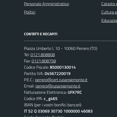
Personale Amministrativo
Catasto e
Politici
Cultura 
Educazio
CONTATTI E RECAPITI
Piazza Umberto I, 10 - 10060 Perrero (TO)
Tel:
0121.808808
Fax:
0121.808758
Codice Fiscale:
85000130014
Partita IVA:
04567220019
P.E.C.:
perrero@cert.ruparpiemonte.it
Email:
perrero@ruparpiemonte.it
Fatturazione Elettronica:
UFK7RC
Codice IPA:
c_g465
IBAN (per i vostri bonifici bancari):
IT 52 Q 03069 30730 1000000 46083