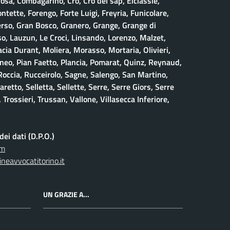
osa, Combagarino, Cro, Cro del sap, Eiciassie,
ontette, Forengo, Forte Luigi, Freyria, Funicolare,
erso, Gran Bosco, Granero, Grange, Grange di
, Lauzun, Le Croci, Linsando, Lorenzo, Malzet,
ia Durant, Moliera, Morasso, Mortaria, Olivieri,
neo, Pian Faetto, Plancia, Pomarat, Quinz, Reynaud,
 Roccia, Rucceirolo, Sagne, Salengo, San Martino,
retto, Selletta, Sellette, Serre, Serre Giors, Serre
 Trossieri, Trussan, Vallone, Villasecca Inferiore,
ei dati (D.P.O.)
om
neavvocatitorino.it
UN GRAZIE A...