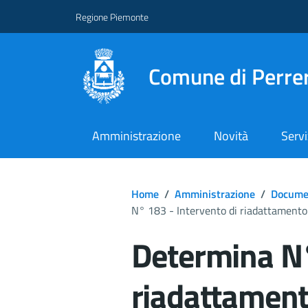
Regione Piemonte
Comune di Perre
Amministrazione
Novità
Servi
Home
/
Amministrazione
/
Documen
N° 183 - Intervento di riadattamento pe
Determina N°
riadattamento