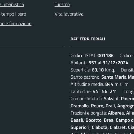
 urbanistica
Turismo
e tempo libero
Vita lavorativa
ne e formazione
DATI TERRITORIALI
Codice ISTAT:
001186
Codice C
Abitanti:
557 al 31/12/2024
De
Superficie:
63,18
Kmq. Densit
Santo patrono:
Santa Maria Mad
Altitudine media:
844
m.s.l.m.
Latitudine:
44° 56' 21''
Longit
Comuni limitrofi:
Salza di Piner
Pramollo, Roure, Prali, Angrogna
Frazioni e borgate:
Albarea, Alie
Bessè, Bocetto, Brea, Campo del
Superiori, Ciabotà, Cialaret, Ci