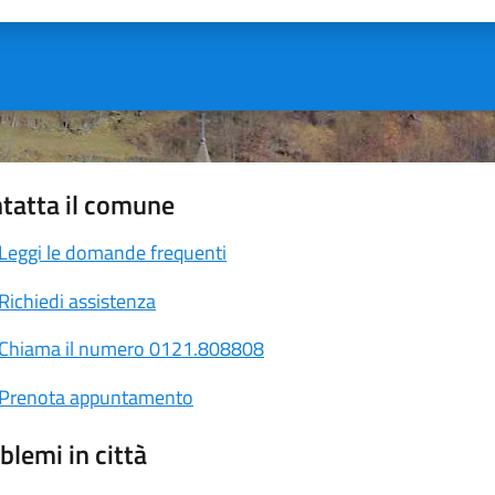
tatta il comune
Leggi le domande frequenti
Richiedi assistenza
Chiama il numero 0121.808808
Prenota appuntamento
blemi in città