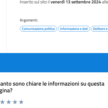
Inserito sul sito il
venerdì 13 settembre 2024
all
Argomenti:
Comunicazione politica
Informazione e dati
Delibere 
anto sono chiare le informazioni su questa
gina?
a da 1 a 5 stelle la pagina
ta 1 stelle su 5
Valuta 2 stelle su 5
Valuta 3 stelle su 5
Valuta 4 stelle su 5
Valuta 5 stelle su 5