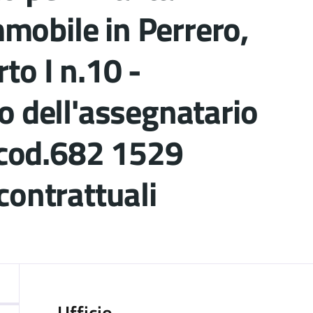
immobile in Perrero,
to I n.10 -
o dell'assegnatario
o cod.682 1529
contrattuali
ocumento
Ufficio