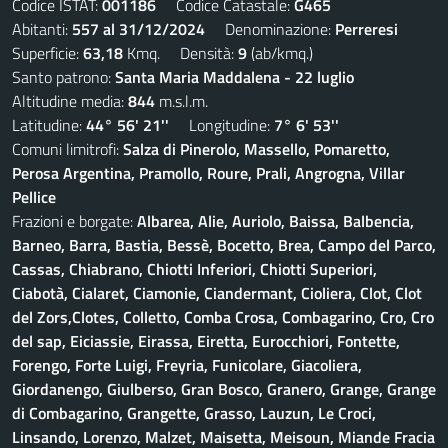
Codice ISTAT:
001186
Codice Catastale:
G465
Abitanti:
557 al 31/12/2024
Denominazione:
Perreresi
Superficie:
63,18
Kmq. Densità:
9
(ab/kmq.)
Santo patrono:
Santa Maria Maddalena - 22 luglio
Altitudine media:
844
m.s.l.m.
Latitudine:
44° 56' 21''
Longitudine:
7° 6' 53''
Comuni limitrofi:
Salza di Pinerolo, Massello, Pomaretto,
Perosa Argentina, Pramollo, Roure, Prali, Angrogna, Villar
Pellice
Frazioni e borgate:
Albarea, Alie, Auriolo, Baissa, Balbencia,
Barneo, Barra, Bastia, Bessè, Bocetto, Brea, Campo del Parco,
Cassas, Chiabrano, Chiotti Inferiori, Chiotti Superiori,
Ciabotà, Cialaret, Ciamonie, Ciandermant, Cioliera, Clot, Clot
del Zors,Clotes, Colletto, Comba Crosa, Combagarino, Cro, Cro
del sap, Eiciassie, Eirassa, Eiretta, Eurocchiori, Fontette,
Forengo, Forte Luigi, Freyria, Funicolare, Giacoliera,
Giordanengo, Giulberso, Gran Bosco, Granero, Grange, Grange
di Combagarino, Grangette, Grasso, Lauzun, Le Croci,
Linsando, Lorenzo, Malzet, Maisetta, Meisoun, Miande Fracia