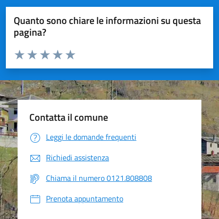
Quanto sono chiare le informazioni su questa
pagina?
Valuta da 1 a 5 stelle la pagina
Valuta 1 stelle su 5
Valuta 2 stelle su 5
Valuta 3 stelle su 5
Valuta 4 stelle su 5
Valuta 5 stelle su 5
Contatta il comune
Leggi le domande frequenti
Richiedi assistenza
Chiama il numero 0121.808808
Prenota appuntamento