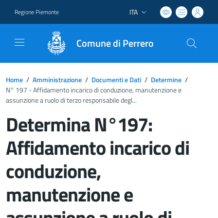
ITA
Regione Piemonte
Lingua attiva:
Comune di Perrero
Home
/
Amministrazione
/
Documenti e Dati
/
Determine
/
N° 197 - Affidamento incarico di conduzione, manutenzione e
assunzione a ruolo di terzo responsabile degl...
Determina N°197:
Affidamento incarico di
conduzione,
manutenzione e
assunzione a ruolo di