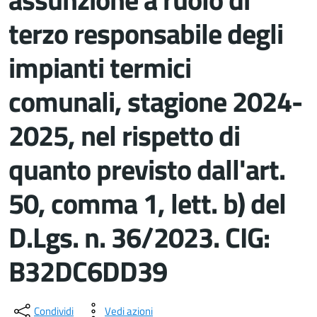
terzo responsabile degli
impianti termici
comunali, stagione 2024-
2025, nel rispetto di
quanto previsto dall'art.
50, comma 1, lett. b) del
D.Lgs. n. 36/2023. CIG:
B32DC6DD39
Dettagli del documento
Condividi
Vedi azioni