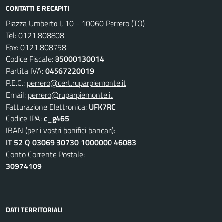
CONTATTI E RECAPITI
Piazza Umberto I, 10 - 10060 Perrero (TO)
Tel:
0121.808808
Fax:
0121.808758
Codice Fiscale:
85000130014
Partita IVA:
04567220019
P.E.C.:
perrero@cert.ruparpiemonte.it
Email:
perrero@ruparpiemonte.it
Fatturazione Elettronica:
UFK7RC
Codice IPA:
c_g465
IBAN (per i vostri bonifici bancari):
IT 52 Q 03069 30730 1000000 46083
Conto Corrente Postale:
30974109
DATI TERRITORIALI