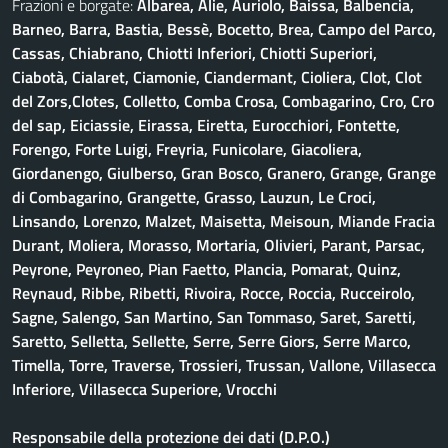
Frazioni e borgate:
Albarea, Alie, Auriolo, Baissa, Balbencia,
Barneo, Barra, Bastia, Bessè, Bocetto, Brea, Campo del Parco,
Cassas, Chiabrano, Chiotti Inferiori, Chiotti Superiori,
Ciabotà, Cialaret, Ciamonie, Ciandermant, Cioliera, Clot, Clot
del Zors,Clotes, Colletto, Comba Crosa, Combagarino, Cro, Cro
del sap, Eiciassie, Eirassa, Eiretta, Eurocchiori, Fontette,
Forengo, Forte Luigi, Freyria, Funicolare, Giacoliera,
Giordanengo, Giulberso, Gran Bosco, Granero, Grange, Grange
di Combagarino, Grangette, Grasso, Lauzun, Le Croci,
Linsando, Lorenzo, Malzet, Maisetta, Meisoun, Miande Fracia
Durant, Moliera, Morasso, Mortaria, Olivieri, Parant, Parsac,
Peyrone, Peyroneo, Pian Faetto, Plancia, Pomarat, Quinz,
Reynaud, Ribbe, Ribetti, Rivoira, Rocce, Roccia, Rucceirolo,
Sagne, Salengo, San Martino, San Tommaso, Saret, Saretti,
Saretto, Selletta, Sellette, Serre, Serre Giors, Serre Marco,
Timella, Torre, Traverse, Trossieri, Trussan, Vallone, Villasecca
Inferiore, Villasecca Superiore, Vrocchi
Responsabile della protezione dei dati (D.P.O.)