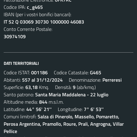
Codice IPA:
c_g465
IBAN (per i vostri bonifici bancari):
IT 52 Q 03069 30730 1000000 46083
Conto Corrente Postale:
30974109
DATI TERRITORIALI
Codice ISTAT:
001186
Codice Catastale:
G465
Abitanti:
557 al 31/12/2024
Denominazione:
Perreresi
Superficie:
63,18
Kmq. Densità:
9
(ab/kmq.)
Santo patrono:
Santa Maria Maddalena - 22 luglio
Altitudine media:
844
m.s.l.m.
Latitudine:
44° 56' 21''
Longitudine:
7° 6' 53''
Comuni limitrofi:
Salza di Pinerolo, Massello, Pomaretto,
Perosa Argentina, Pramollo, Roure, Prali, Angrogna, Villar
Pellice