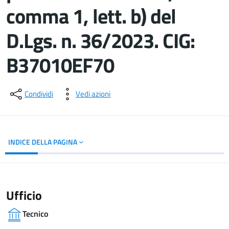
comma 1, lett. b) del
D.Lgs. n. 36/2023. CIG:
B37010EF70
Dettagli del documento
Condividi
Vedi azioni
INDICE DELLA PAGINA
Ufficio
Tecnico