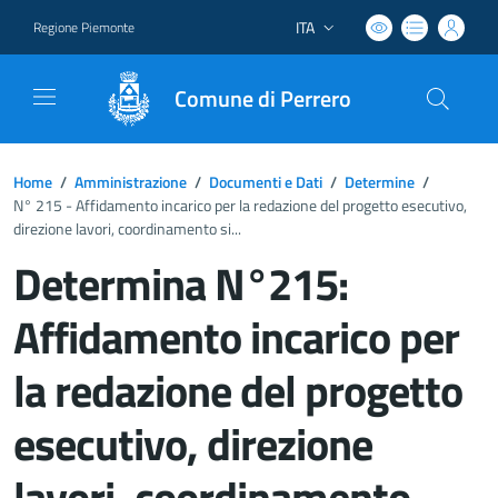
ITA
Regione Piemonte
Lingua attiva:
Comune di Perrero
Home
/
Amministrazione
/
Documenti e Dati
/
Determine
/
N° 215 - Affidamento incarico per la redazione del progetto esecutivo,
direzione lavori, coordinamento si...
Determina N°215:
Affidamento incarico per
la redazione del progetto
esecutivo, direzione
lavori, coordinamento