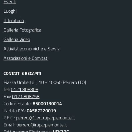
Eventi
Luoghi
Il Territorio
Galleria Fotografica
Galleria Video
Attività economiche e Servizi
Associazioni e Comitati
CONTATTI E RECAPITI
Piazza Umberto I, 10 - 10060 Perrero (TO)
Tel:
0121.808808
Fax:
0121.808758
Codice Fiscale:
85000130014
Partita IVA:
04567220019
P.E.C.:
perrero@cert.ruparpiemonte.it
Email:
perrero@ruparpiemonte.it
Fatturazione Elettronica:
UFK7RC