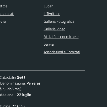
tizie
Luoghi
omunicati
Il Territorio
visi
Galleria Fotografica
Galleria Video
Attività economiche e
Servizi
Associazioni e Comitati
atastale:
G465
nominazione:
Perreresi
à:
9
(ab/kmq.)
dalena - 22 luglio
udine:
7° 6' 53''