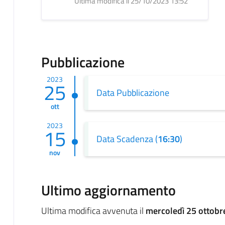
Ultima modifica il 25/10/2023 13:52
Pubblicazione
2023
25
Data Pubblicazione
ott
2023
15
Data Scadenza (
16:30
)
nov
Ultimo aggiornamento
Ultima modifica avvenuta il
mercoledì 25 ottobr