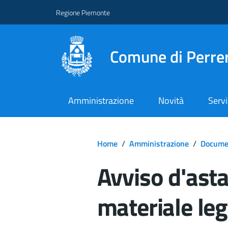
Regione Piemonte
Comune di Perre
Amministrazione
Novità
Servi
Home
/
Amministrazione
/
Documen
Avviso d'asta
materiale le