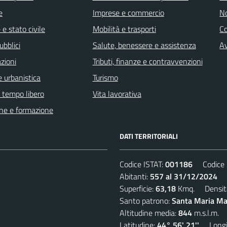
e
Imprese e commercio
No
e stato civile
Mobilità e trasporti
C
ubblici
Salute, benessere e assistenza
Av
zioni
Tributi, finanze e contravvenzioni
 urbanistica
Turismo
e tempo libero
Vita lavorativa
ne e formazione
DATI TERRITORIALI
Codice ISTAT:
001186
Codice C
Abitanti:
557 al 31/12/2024
De
Superficie:
63,18
Kmq. Densit
Santo patrono:
Santa Maria Mad
Altitudine media:
844
m.s.l.m.
Latitudine:
44° 56' 21''
Longit