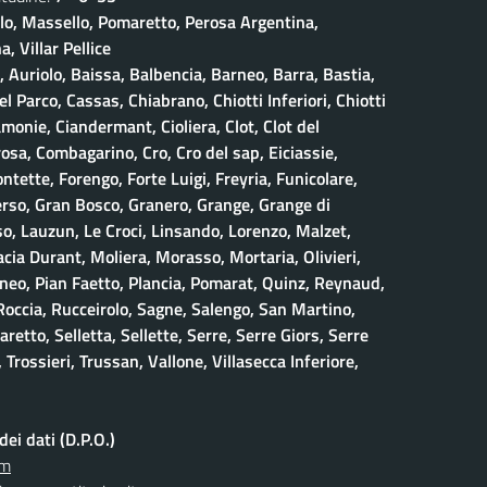
olo, Massello, Pomaretto, Perosa Argentina,
, Villar Pellice
, Auriolo, Baissa, Balbencia, Barneo, Barra, Bastia,
 Parco, Cassas, Chiabrano, Chiotti Inferiori, Chiotti
amonie, Ciandermant, Cioliera, Clot, Clot del
osa, Combagarino, Cro, Cro del sap, Eiciassie,
ontette, Forengo, Forte Luigi, Freyria, Funicolare,
erso, Gran Bosco, Granero, Grange, Grange di
, Lauzun, Le Croci, Linsando, Lorenzo, Malzet,
ia Durant, Moliera, Morasso, Mortaria, Olivieri,
neo, Pian Faetto, Plancia, Pomarat, Quinz, Reynaud,
 Roccia, Rucceirolo, Sagne, Salengo, San Martino,
retto, Selletta, Sellette, Serre, Serre Giors, Serre
 Trossieri, Trussan, Vallone, Villasecca Inferiore,
ei dati (D.P.O.)
om