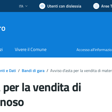
Utenti con dislessia
Aree 
ITA
Lingua attiva:
ro
zi
Vivere il Comune
Accesso all'informazi
ti e Dati
/
Bandi di gara
/
Avviso d'asta per la vendita di mater
 per la vendita di
gnoso