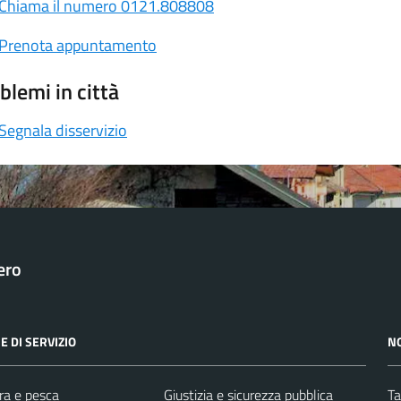
Chiama il numero 0121.808808
Prenota appuntamento
blemi in città
Segnala disservizio
ero
E DI SERVIZIO
N
ra e pesca
Giustizia e sicurezza pubblica
Ta