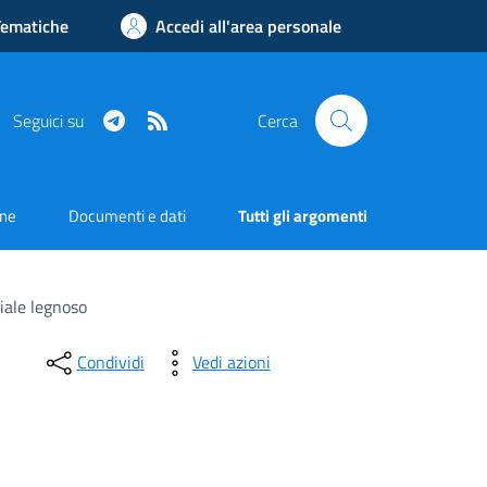
Tematiche
Accedi all'area personale
Telegram
RSS
Seguici su
Cerca
one
Documenti e dati
Tutti gli argomenti
iale legnoso
Condividi
Vedi azioni