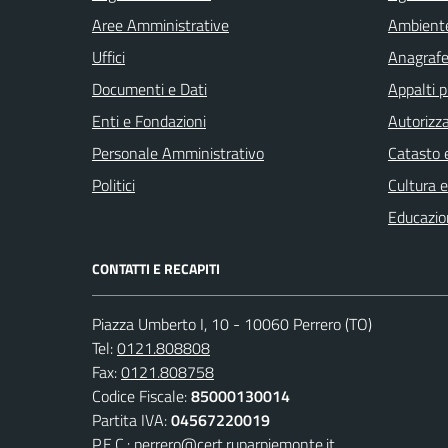
Aree Amministrative
Ambient
Uffici
Anagrafe 
Documenti e Dati
Appalti p
Enti e Fondazioni
Autorizza
Personale Amministrativo
Catasto e
Politici
Cultura 
Educazio
CONTATTI E RECAPITI
Piazza Umberto I, 10 - 10060 Perrero (TO)
Tel:
0121.808808
Fax:
0121.808758
Codice Fiscale:
85000130014
Partita IVA:
04567220019
P.E.C.:
perrero@cert.ruparpiemonte.it