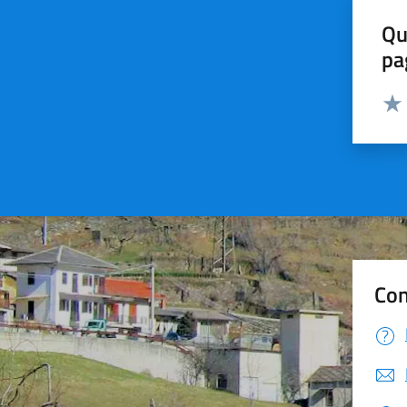
Qu
pa
Valut
Valu
Con