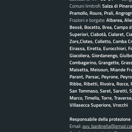
Comuni limitrofi:
Salza di Piner
Pramollo, Roure, Prali, Angrogna
Frazioni e borgate:
Albarea, Alie
Bessè, Bocetto, Brea, Campo del
Superiori, Ciabotà, Cialaret, Ci
Zors,Clotes, Colletto, Comba Cr
Eirassa, Eiretta, Eurocchiori, F
Giacoliera, Giordanengo, Giulb
Combagarino, Grangette, Grasso
Maisetta, Meisoun, Miande Frac
Parant, Parsac, Peyrone, Peyro
Ribbe, Ribetti, Rivoira, Rocce,
San Tommaso, Saret, Saretti, Sa
Marco, Timella, Torre, Traverse,
Villasecca Superiore, Vrocchi
Responsabile della protezione d
Email:
avv. bardinella@gmail.c