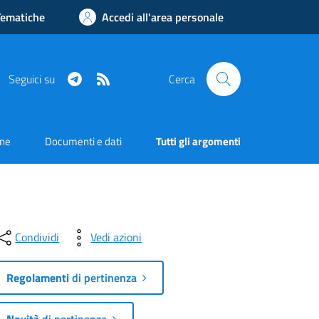
Tematiche
Accedi all'area personale
Telegram
RSS
Seguici su
Cerca
one
Documenti e dati
Tutti gli argomenti
Condividi
Vedi azioni
Regolamenti
di pertinenza
Novità
di pertinenza