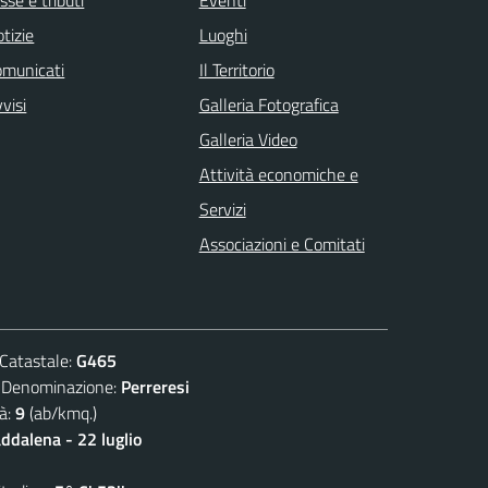
tizie
Luoghi
omunicati
Il Territorio
visi
Galleria Fotografica
Galleria Video
Attività economiche e
Servizi
Associazioni e Comitati
atastale:
G465
nominazione:
Perreresi
à:
9
(ab/kmq.)
dalena - 22 luglio