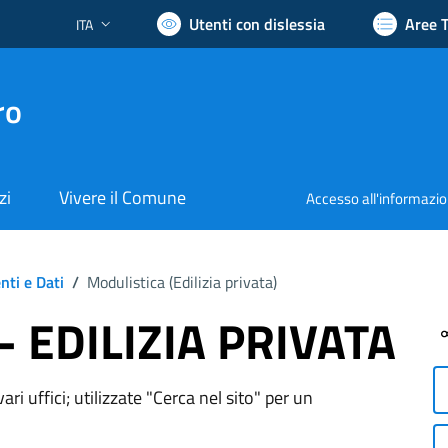
Utenti con dislessia
Aree 
ITA
Lingua attiva:
ro
zi
Vivere il Comune
Accesso all'informazi
ti e Dati
/
Modulistica (
Edilizia privata
)
 - EDILIZIA PRIVATA
ri uffici; utilizzate "Cerca nel sito" per un