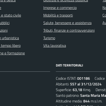
e
Imprese e commercio
No
e stato civile
Mobilità e trasporti
C
ubblici
Salute, benessere e assistenza
Av
zioni
Tributi, finanze e contravvenzioni
 urbanistica
Turismo
e tempo libero
Vita lavorativa
ne e formazione
DATI TERRITORIALI
Codice ISTAT:
001186
Codice C
Abitanti:
557 al 31/12/2024
De
Superficie:
63,18
Kmq. Densit
Santo patrono:
Santa Maria Mad
Altitudine media:
844
m.s.l.m.