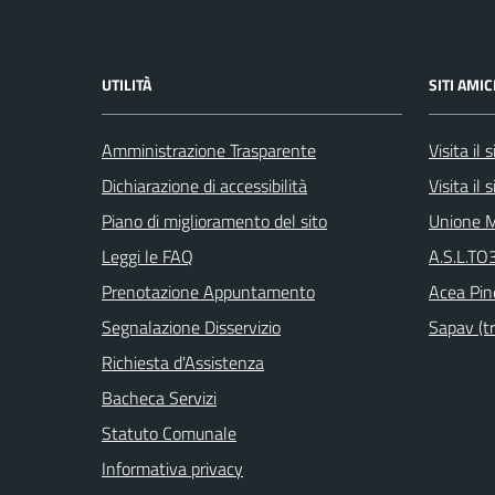
UTILITÀ
SITI AMIC
Amministrazione Trasparente
Visita il
Dichiarazione di accessibilità
Visita il
Piano di miglioramento del sito
Unione M
Leggi le FAQ
A.S.L.TO3
Prenotazione Appuntamento
Acea Pin
Segnalazione Disservizio
Sapav (tr
Richiesta d'Assistenza
Bacheca Servizi
Statuto Comunale
Informativa privacy