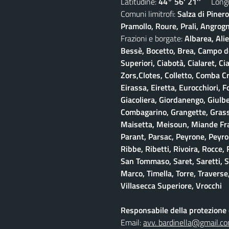
Latitudine:
44° 56' 21''
Longit
Comuni limitrofi:
Salza di Piner
Pramollo, Roure, Prali, Angrogna
Frazioni e borgate:
Albarea, Alie
Bessè, Bocetto, Brea, Campo del
Superiori, Ciabotà, Cialaret, Ci
Zors,Clotes, Colletto, Comba Cr
Eirassa, Eiretta, Eurocchiori, F
Giacoliera, Giordanengo, Giulb
Combagarino, Grangette, Grasso
Maisetta, Meisoun, Miande Frac
Parant, Parsac, Peyrone, Peyro
Ribbe, Ribetti, Rivoira, Rocce,
San Tommaso, Saret, Saretti, Sa
Marco, Timella, Torre, Traverse,
Villasecca Superiore, Vrocchi
Responsabile della protezione d
Email:
avv. bardinella@gmail.c