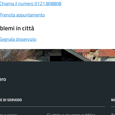
Chiama il numero 0121.808808
Prenota appuntamento
blemi in città
Segnala disservizio
ero
E DI SERVIZIO
N
ra e pesca
Giustizia e sicurezza pubblica
Ta