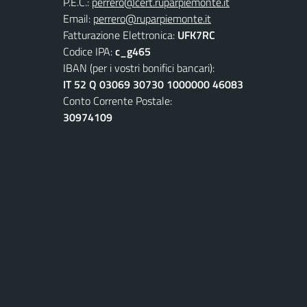
P.E.C.:
perrero@cert.ruparpiemonte.it
Email:
perrero@ruparpiemonte.it
Fatturazione Elettronica:
UFK7RC
Codice IPA:
c_g465
IBAN (per i vostri bonifici bancari):
IT 52 Q 03069 30730 1000000 46083
Conto Corrente Postale:
30974109