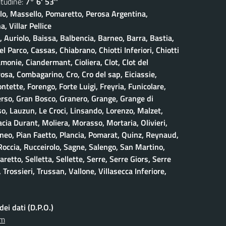
udine:
7° 6' 53''
olo, Massello, Pomaretto, Perosa Argentina,
, Villar Pellice
, Auriolo, Baissa, Balbencia, Barneo, Barra, Bastia,
 Parco, Cassas, Chiabrano, Chiotti Inferiori, Chiotti
amonie, Ciandermant, Cioliera, Clot, Clot del
osa, Combagarino, Cro, Cro del sap, Eiciassie,
ontette, Forengo, Forte Luigi, Freyria, Funicolare,
erso, Gran Bosco, Granero, Grange, Grange di
, Lauzun, Le Croci, Linsando, Lorenzo, Malzet,
ia Durant, Moliera, Morasso, Mortaria, Olivieri,
neo, Pian Faetto, Plancia, Pomarat, Quinz, Reynaud,
 Roccia, Rucceirolo, Sagne, Salengo, San Martino,
retto, Selletta, Sellette, Serre, Serre Giors, Serre
 Trossieri, Trussan, Vallone, Villasecca Inferiore,
ei dati (D.P.O.)
om