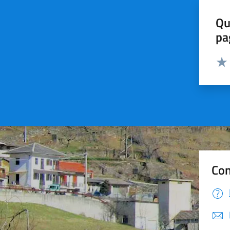
Qu
pa
Valut
Valu
Con