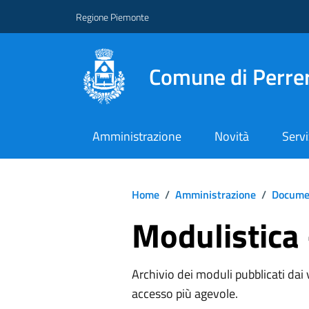
Regione Piemonte
Comune di Perre
Amministrazione
Novità
Servi
Home
/
Amministrazione
/
Documen
Modulistica
Archivio dei moduli pubblicati dai va
accesso più agevole.