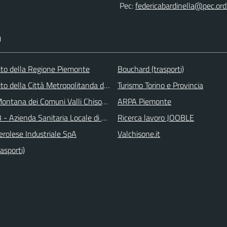
Pec:
federicabardinella@pec.ordi
I
 sito della Regione Piemonte
Bouchard (trasporti)
 sito della Città Metropolitanda di Torino
Turismo Torino e Provincia
ontana dei Comuni Valli Chisone e Germanasca
ARPA Piemonte
 - Azienda Sanitaria Locale di Collegno e Pinerolo
Ricerca lavoro JOOBLE
erolese Industriale SpA
Valchisone.it
asporti)