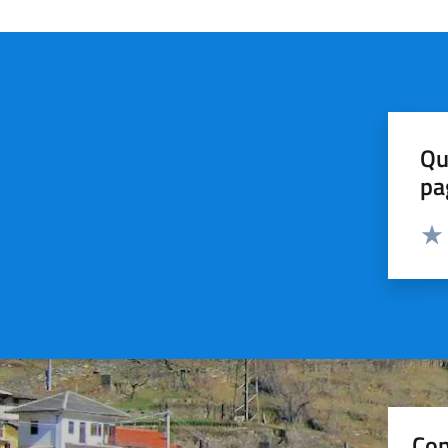
Qu
pa
Valut
Valu
Con