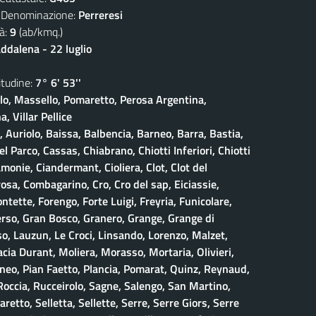
nominazione:
Perreresi
à:
9
(ab/kmq.)
dalena - 22 luglio
udine:
7° 6' 53''
olo, Massello, Pomaretto, Perosa Argentina,
, Villar Pellice
, Auriolo, Baissa, Balbencia, Barneo, Barra, Bastia,
 Parco, Cassas, Chiabrano, Chiotti Inferiori, Chiotti
amonie, Ciandermant, Cioliera, Clot, Clot del
osa, Combagarino, Cro, Cro del sap, Eiciassie,
ontette, Forengo, Forte Luigi, Freyria, Funicolare,
erso, Gran Bosco, Granero, Grange, Grange di
, Lauzun, Le Croci, Linsando, Lorenzo, Malzet,
ia Durant, Moliera, Morasso, Mortaria, Olivieri,
neo, Pian Faetto, Plancia, Pomarat, Quinz, Reynaud,
 Roccia, Rucceirolo, Sagne, Salengo, San Martino,
retto, Selletta, Sellette, Serre, Serre Giors, Serre