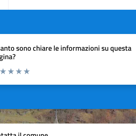
anto sono chiare le informazioni su questa
gina?
a da 1 a 5 stelle la pagina
ta 1 stelle su 5
Valuta 2 stelle su 5
Valuta 3 stelle su 5
Valuta 4 stelle su 5
Valuta 5 stelle su 5
tatta il comune