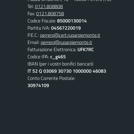
Tel:
0121.808808
Fax:
0121.808758
Codice Fiscale:
85000130014
Partita IVA:
04567220019
P.E.C.:
perrero@cert.ruparpiemonte.it
Email:
perrero@ruparpiemonte.it
Fatturazione Elettronica:
UFK7RC
Codice IPA:
c_g465
IBAN (per i vostri bonifici bancari):
IT 52 Q 03069 30730 1000000 46083
Conto Corrente Postale:
30974109