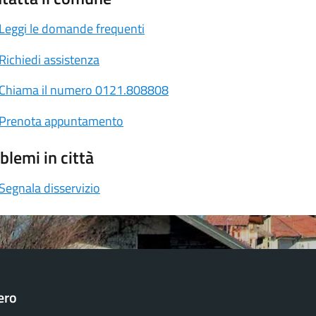
Leggi le domande frequenti
Richiedi assistenza
Chiama il numero 0121.808808
Prenota appuntamento
blemi in città
Segnala disservizio
ero