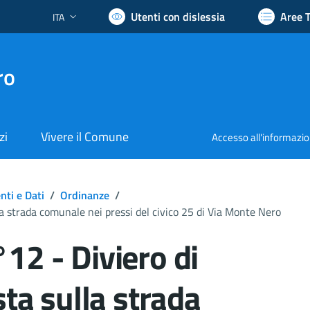
Utenti con dislessia
Aree 
ITA
Lingua attiva:
ro
zi
Vivere il Comune
Accesso all'informazi
ti e Dati
/
Ordinanze
/
la strada comunale nei pressi del civico 25 di Via Monte Nero
12 - Diviero di
sta sulla strada