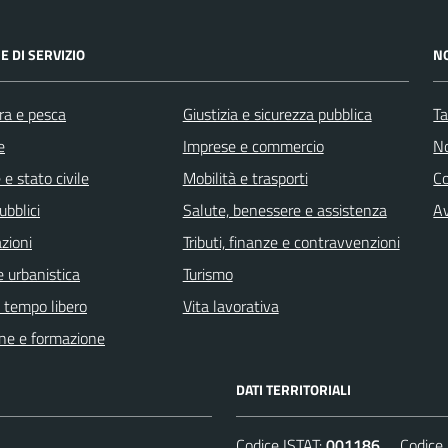
E DI SERVIZIO
N
ra e pesca
Giustizia e sicurezza pubblica
Ta
e
Imprese e commercio
No
e stato civile
Mobilità e trasporti
C
ubblici
Salute, benessere e assistenza
Av
zioni
Tributi, finanze e contravvenzioni
 urbanistica
Turismo
e tempo libero
Vita lavorativa
ne e formazione
DATI TERRITORIALI
Codice ISTAT:
001186
Codice C