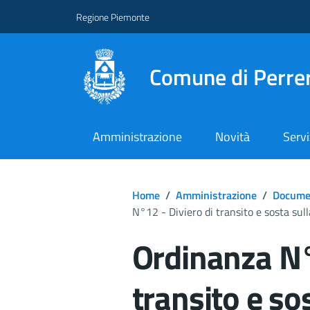
Regione Piemonte
Comune di Perre
Amministrazione
Novità
Servi
Home
/
Amministrazione
/
Documen
N°12 - Diviero di transito e sosta sul
Ordinanza N°
transito e so