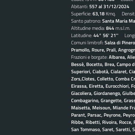
Abitanti:
557 al 31/12/2024
De
Superficie:
63,18
Kmq. Densit
Santo patrono:
Santa Maria Mad
Altitudine media:
844
m.s.l.m.
Latitudine:
44° 56' 21''
Longit
Comuni limitrofi:
Salza di Piner
Pramollo, Roure, Prali, Angrogna
Frazioni e borgate:
Albarea, Alie
Bessè, Bocetto, Brea, Campo del
Superiori, Ciabotà, Cialaret, Ci
Zors,Clotes, Colletto, Comba Cr
Eirassa, Eiretta, Eurocchiori, F
Giacoliera, Giordanengo, Giulb
Combagarino, Grangette, Grasso
Maisetta, Meisoun, Miande Frac
Parant, Parsac, Peyrone, Peyro
Ribbe, Ribetti, Rivoira, Rocce,
San Tommaso, Saret, Saretti, Sa