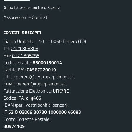
Attività economiche e Servizi
Associazioni e Comitati
CONTATTI E RECAPITI
Piazza Umberto I, 10 - 10060 Perrero (TO)
Tel:
0121.808808
Fax:
0121.808758
Codice Fiscale:
85000130014
Partita IVA:
04567220019
P.E.C.:
perrero@cert.ruparpiemonte.it
Email:
perrero@ruparpiemonte.it
Fatturazione Elettronica:
UFK7RC
Codice IPA:
c_g465
IBAN (per i vostri bonifici bancari):
IT 52 Q 03069 30730 1000000 46083
Conto Corrente Postale:
30974109