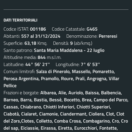
DATI TERRITORIALI
Codice ISTAT:
001186
Codice Catastale:
G465
Abitanti:
557 al 31/12/2024
Denominazione:
Perreresi
Superficie:
63,18
Kmq. Densità:
9
(ab/kmq.)
Santo patrono:
Santa Maria Maddalena - 22 luglio
Altitudine media:
844
m.s.l.m.
Latitudine:
44° 56' 21''
Longitudine:
7° 6' 53''
Comuni limitrofi:
Salza di Pinerolo, Massello, Pomaretto,
Perosa Argentina, Pramollo, Roure, Prali, Angrogna, Villar
Pellice
Frazioni e borgate:
Albarea, Alie, Auriolo, Baissa, Balbencia,
Barneo, Barra, Bastia, Bessè, Bocetto, Brea, Campo del Parco,
Cassas, Chiabrano, Chiotti Inferiori, Chiotti Superiori,
Ciabotà, Cialaret, Ciamonie, Ciandermant, Cioliera, Clot, Clot
del Zors,Clotes, Colletto, Comba Crosa, Combagarino, Cro, Cro
del sap, Eiciassie, Eirassa, Eiretta, Eurocchiori, Fontette,