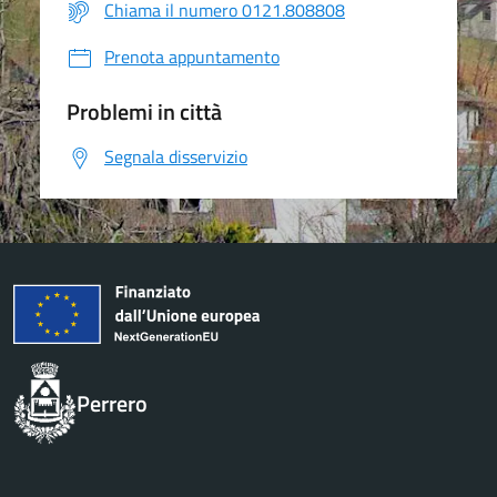
Chiama il numero 0121.808808
Prenota appuntamento
Problemi in città
Segnala disservizio
Perrero