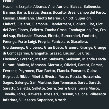
Pellice
Frazioni e borgate:
Albarea, Alie, Auriolo, Baissa, Balbencia,
Barneo, Barra, Bastia, Bessè, Bocetto, Brea, Campo del Parco,
Cassas, Chiabrano, Chiotti Inferiori, Chiotti Superiori,
Ciabotà, Cialaret, Ciamonie, Ciandermant, Cioliera, Clot, Clot
del Zors,Clotes, Colletto, Comba Crosa, Combagarino, Cro, Cro
del sap, Eiciassie, Eirassa, Eiretta, Eurocchiori, Fontette,
Forengo, Forte Luigi, Freyria, Funicolare, Giacoliera,
Giordanengo, Giulberso, Gran Bosco, Granero, Grange, Grange
di Combagarino, Grangette, Grasso, Lauzun, Le Croci,
Linsando, Lorenzo, Malzet, Maisetta, Meisoun, Miande Fracia
Durant, Moliera, Morasso, Mortaria, Olivieri, Parant, Parsac,
Peyrone, Peyroneo, Pian Faetto, Plancia, Pomarat, Quinz,
Reynaud, Ribbe, Ribetti, Rivoira, Rocce, Roccia, Rucceirolo,
Sagne, Salengo, San Martino, San Tommaso, Saret, Saretti,
Saretto, Selletta, Sellette, Serre, Serre Giors, Serre Marco,
Timella, Torre, Traverse, Trossieri, Trussan, Vallone, Villasecca
Inferiore, Villasecca Superiore, Vrocchi