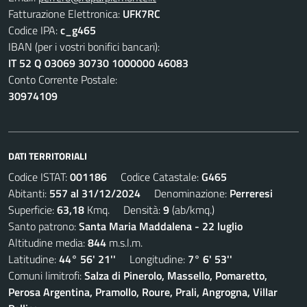
Fatturazione Elettronica:
UFK7RC
Codice IPA:
c_g465
IBAN (per i vostri bonifici bancari):
IT 52 Q 03069 30730 1000000 46083
Conto Corrente Postale:
30974109
DATI TERRITORIALI
Codice ISTAT:
001186
Codice Catastale:
G465
Abitanti:
557 al 31/12/2024
Denominazione:
Perreresi
Superficie:
63,18
Kmq. Densità:
9
(ab/kmq.)
Santo patrono:
Santa Maria Maddalena - 22 luglio
Altitudine media:
844
m.s.l.m.
Latitudine:
44° 56' 21''
Longitudine:
7° 6' 53''
Comuni limitrofi:
Salza di Pinerolo, Massello, Pomaretto,
Perosa Argentina, Pramollo, Roure, Prali, Angrogna, Villar