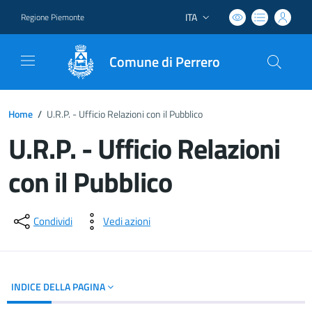
ITA
Regione Piemonte
Lingua attiva:
Comune di Perrero
Home
/
U.R.P. - Ufficio Relazioni con il Pubblico
U.R.P. - Ufficio Relazioni
con il Pubblico
Dettagli del documento
Condividi
Vedi azioni
INDICE DELLA PAGINA