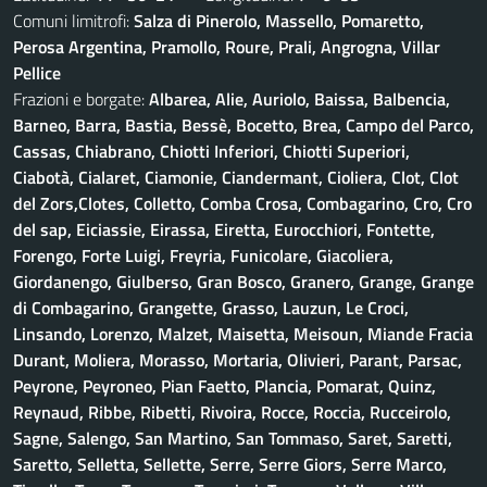
Comuni limitrofi:
Salza di Pinerolo, Massello, Pomaretto,
Perosa Argentina, Pramollo, Roure, Prali, Angrogna, Villar
Pellice
Frazioni e borgate:
Albarea, Alie, Auriolo, Baissa, Balbencia,
Barneo, Barra, Bastia, Bessè, Bocetto, Brea, Campo del Parco,
Cassas, Chiabrano, Chiotti Inferiori, Chiotti Superiori,
Ciabotà, Cialaret, Ciamonie, Ciandermant, Cioliera, Clot, Clot
del Zors,Clotes, Colletto, Comba Crosa, Combagarino, Cro, Cro
del sap, Eiciassie, Eirassa, Eiretta, Eurocchiori, Fontette,
Forengo, Forte Luigi, Freyria, Funicolare, Giacoliera,
Giordanengo, Giulberso, Gran Bosco, Granero, Grange, Grange
di Combagarino, Grangette, Grasso, Lauzun, Le Croci,
Linsando, Lorenzo, Malzet, Maisetta, Meisoun, Miande Fracia
Durant, Moliera, Morasso, Mortaria, Olivieri, Parant, Parsac,
Peyrone, Peyroneo, Pian Faetto, Plancia, Pomarat, Quinz,
Reynaud, Ribbe, Ribetti, Rivoira, Rocce, Roccia, Rucceirolo,
Sagne, Salengo, San Martino, San Tommaso, Saret, Saretti,
Saretto, Selletta, Sellette, Serre, Serre Giors, Serre Marco,