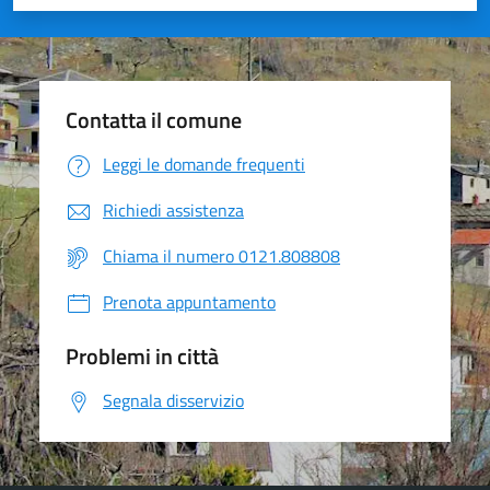
Valuta 1 stelle su 5
Valuta 2 stelle su 5
Valuta 3 stelle su 5
Valuta 4 stelle su 5
Valuta 5 stelle su 5
Contatta il comune
Leggi le domande frequenti
Richiedi assistenza
Chiama il numero 0121.808808
Prenota appuntamento
Problemi in città
Segnala disservizio