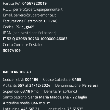
Partita IVA:
04567220019
P.E.C.:
perrero@cert.ruparpiemonte.it
Email:
perrero@ruparpiemonte.it
Fatturazione Elettronica:
UFK7RC
Codice IPA:
c_g465
IBAN (per i vostri bonifici bancari):
IT 52 Q 03069 30730 1000000 46083
Conto Corrente Postale:
30974109
DATI TERRITORIALI
Codice ISTAT:
001186
Codice Catastale:
G465
Abitanti:
557 al 31/12/2024
Denominazione:
Perreresi
Superficie:
63,18
Kmq. Densità:
9
(ab/kmq.)
Santo patrono:
Santa Maria Maddalena - 22 luglio
Altitudine media:
844
m.s.l.m.
Latitudine:
44° 56' 21''
Longitudine:
7° 6' 53''