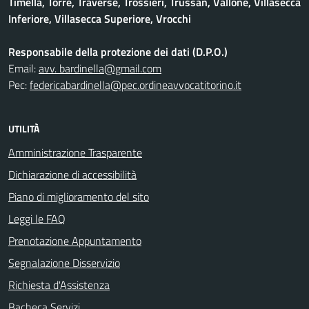
Timella, Torre, Traverse, Trossieri, Trussan, Vallone, Villasecca
Inferiore, Villasecca Superiore, Vrocchi
Responsabile della protezione dei dati (D.P.O.)
Email:
avv. bardinella@gmail.com
Pec:
federicabardinella@pec.ordineavvocatitorino.it
UTILITÀ
Amministrazione Trasparente
Dichiarazione di accessibilità
Piano di miglioramento del sito
Leggi le FAQ
Prenotazione Appuntamento
Segnalazione Disservizio
Richiesta d'Assistenza
Bacheca Servizi